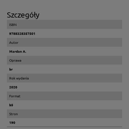
Szczegóły
ISBN
9788328357501
Autor
Mardan A.
Oprawa
br
Rok wydania
2020
Format
b5
Stron
190