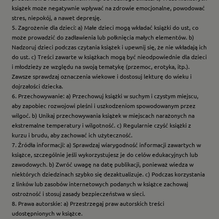
książek może negatywnie wpływać na zdrowie emocjonalne, powodować
stres, niepokój, a nawet depresję.
5. Zagrożenie dla dzieci: a) Małe dzieci mogą wkładać książki do ust, co
może prowadzić do zadławienia lub połknięcia małych elementów. b)
Nadzoruj dzieci podczas czytania książek i upewnij się, że nie wkładają ich
do ust. c) Treści zawarte w książkach mogą być nieodpowiednie dla dzieci
i młodzieży ze względu na swoją tematykę (przemoc, erotyka, itp.).
Zawsze sprawdzaj oznaczenia wiekowe i dostosuj lekturę do wieku i
dojrzałości dziecka.
6. Przechowywanie: a) Przechowuj książki w suchym i czystym miejscu,
aby zapobiec rozwojowi pleśni i uszkodzeniom spowodowanym przez
wilgoć. b) Unikaj przechowywania książek w miejscach narażonych na
ekstremalne temperatury i wilgotność. c) Regularnie czyść książki z
kurzu i brudu, aby zachować ich użyteczność.
7. Źródła informacji: a) Sprawdzaj wiarygodność informacji zawartych w
książce, szczególnie jeśli wykorzystujesz je do celów edukacyjnych lub
zawodowych. b) Zwróć uwagę na datę publikacji, ponieważ wiedza w
niektórych dziedzinach szybko się dezaktualizuje. c) Podczas korzystania
z linków lub zasobów internetowych podanych w książce zachowaj
ostrożność i stosuj zasady bezpieczeństwa w sieci.
8. Prawa autorskie: a) Przestrzegaj praw autorskich treści
udostępnionych w książce.