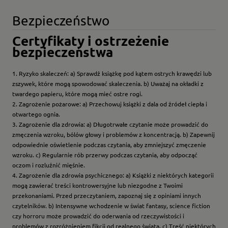
Bezpieczeństwo
Certyfikaty i ostrzeżenie
bezpieczeństwa
1. Ryzyko skaleczeń: a) Sprawdź książkę pod kątem ostrych krawędzi lub
zszywek, które mogą spowodować skaleczenia. b) Uważaj na okładki z
twardego papieru, które mogą mieć ostre rogi.
2. Zagrożenie pożarowe: a) Przechowuj książki z dala od źródeł ciepła i
otwartego ognia.
3. Zagrożenie dla zdrowia: a) Długotrwałe czytanie może prowadzić do
zmęczenia wzroku, bólów głowy i problemów z koncentracją. b) Zapewnij
odpowiednie oświetlenie podczas czytania, aby zmniejszyć zmęczenie
wzroku. c) Regularnie rób przerwy podczas czytania, aby odpocząć
oczom i rozluźnić mięśnie.
4. Zagrożenie dla zdrowia psychicznego: a) Książki z niektórych kategorii
mogą zawierać treści kontrowersyjne lub niezgodne z Twoimi
przekonaniami. Przed przeczytaniem, zapoznaj się z opiniami innych
czytelników. b) Intensywne wchodzenie w świat fantasy, science fiction
czy horroru może prowadzić do oderwania od rzeczywistości i
problemów z rozróżnieniem fikcji od realnego świata. c) Treść niektórych