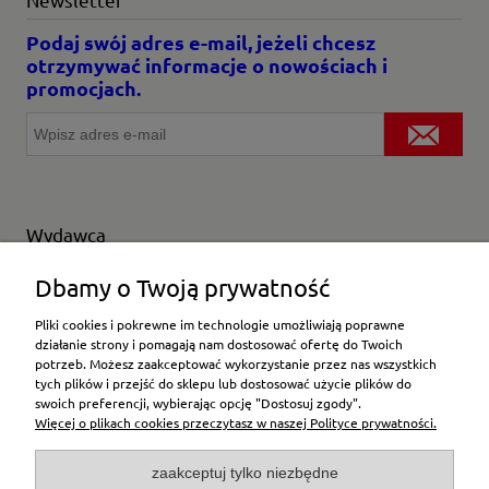
Podaj swój adres e-mail, jeżeli chcesz
otrzymywać informacje o nowościach i
promocjach.
Wydawca
Wybierz producenta
Dbamy o Twoją prywatność
Pliki cookies i pokrewne im technologie umożliwiają poprawne
działanie strony i pomagają nam dostosować ofertę do Twoich
potrzeb. Możesz zaakceptować wykorzystanie przez nas wszystkich
Moje konto
tych plików i przejść do sklepu lub dostosować użycie plików do
swoich preferencji, wybierając opcję "Dostosuj zgody".
Więcej o plikach cookies przeczytasz w naszej Polityce prywatności.
Płatności i dostawa
zaakceptuj tylko niezbędne
Pomoc