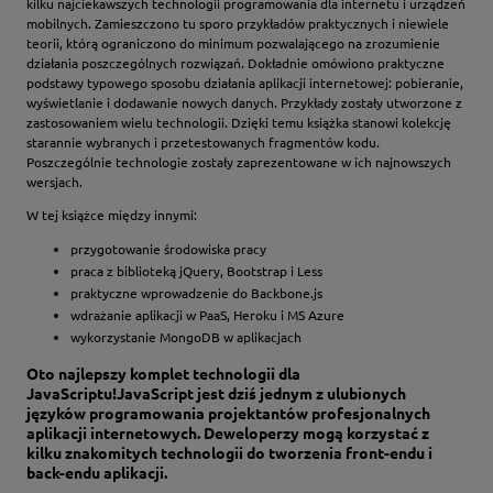
kilku najciekawszych technologii programowania dla internetu i urządzeń
mobilnych. Zamieszczono tu sporo przykładów praktycznych i niewiele
teorii, którą ograniczono do minimum pozwalającego na zrozumienie
działania poszczególnych rozwiązań. Dokładnie omówiono praktyczne
podstawy typowego sposobu działania aplikacji internetowej: pobieranie,
wyświetlanie i dodawanie nowych danych. Przykłady zostały utworzone z
zastosowaniem wielu technologii. Dzięki temu książka stanowi kolekcję
starannie wybranych i przetestowanych fragmentów kodu.
Poszczególnie technologie zostały zaprezentowane w ich najnowszych
wersjach.
W tej książce między innymi:
przygotowanie środowiska pracy
praca z biblioteką jQuery, Bootstrap i Less
praktyczne wprowadzenie do Backbone.js
wdrażanie aplikacji w PaaS, Heroku i MS Azure
wykorzystanie MongoDB w aplikacjach
Oto najlepszy komplet technologii dla
JavaScriptu!
JavaScript
jest dziś jednym z ulubionych
języków programowania projektantów profesjonalnych
aplikacji internetowych. Deweloperzy mogą korzystać z
kilku znakomitych technologii do tworzenia front-endu i
back-endu aplikacji.