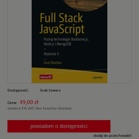
Dostępność:
brak towaru
49,00 zł
Cena:
zawiera 5% VAT, bez kosztów dostawy
powiadom o dostępności
dodaj do przechowalni