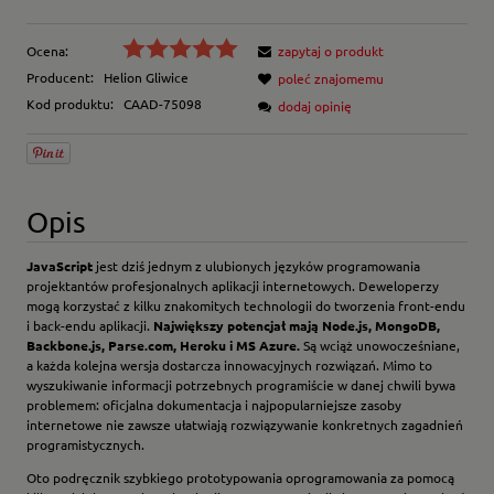
Ocena:
zapytaj o produkt
Producent:
Helion Gliwice
poleć znajomemu
Kod produktu:
CAAD-75098
dodaj opinię
Opis
JavaScript
jest dziś jednym z ulubionych języków programowania
projektantów profesjonalnych aplikacji internetowych. Deweloperzy
mogą korzystać z kilku znakomitych technologii do tworzenia front-endu
i back-endu aplikacji.
Największy potencjał mają Node.js, MongoDB,
Backbone.js, Parse.com, Heroku i MS Azure.
Są wciąż unowocześniane,
a każda kolejna wersja dostarcza innowacyjnych rozwiązań. Mimo to
wyszukiwanie informacji potrzebnych programiście w danej chwili bywa
problemem: oficjalna dokumentacja i najpopularniejsze zasoby
internetowe nie zawsze ułatwiają rozwiązywanie konkretnych zagadnień
programistycznych.
Oto podręcznik szybkiego prototypowania oprogramowania za pomocą