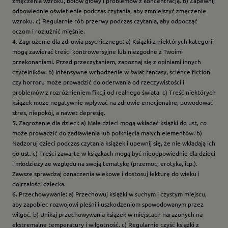
zmęczenia wzroku, bólów głowy i problemów z koncentracją. b) Zapewnij
odpowiednie oświetlenie podczas czytania, aby zmniejszyć zmęczenie
wzroku. c) Regularnie rób przerwy podczas czytania, aby odpocząć
oczom i rozluźnić mięśnie.
4. Zagrożenie dla zdrowia psychicznego: a) Książki z niektórych kategorii
mogą zawierać treści kontrowersyjne lub niezgodne z Twoimi
przekonaniami. Przed przeczytaniem, zapoznaj się z opiniami innych
czytelników. b) Intensywne wchodzenie w świat fantasy, science fiction
czy horroru może prowadzić do oderwania od rzeczywistości i
problemów z rozróżnieniem fikcji od realnego świata. c) Treść niektórych
książek może negatywnie wpływać na zdrowie emocjonalne, powodować
stres, niepokój, a nawet depresję.
5. Zagrożenie dla dzieci: a) Małe dzieci mogą wkładać książki do ust, co
może prowadzić do zadławienia lub połknięcia małych elementów. b)
Nadzoruj dzieci podczas czytania książek i upewnij się, że nie wkładają ich
do ust. c) Treści zawarte w książkach mogą być nieodpowiednie dla dzieci
i młodzieży ze względu na swoją tematykę (przemoc, erotyka, itp.).
Zawsze sprawdzaj oznaczenia wiekowe i dostosuj lekturę do wieku i
dojrzałości dziecka.
6. Przechowywanie: a) Przechowuj książki w suchym i czystym miejscu,
aby zapobiec rozwojowi pleśni i uszkodzeniom spowodowanym przez
wilgoć. b) Unikaj przechowywania książek w miejscach narażonych na
ekstremalne temperatury i wilgotność. c) Regularnie czyść książki z