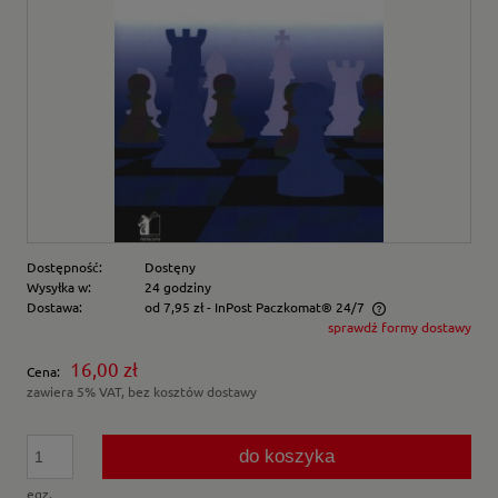
Dostępność:
Dostęny
Wysyłka w:
24 godziny
Dostawa:
od 7,95 zł
- InPost Paczkomat® 24/7
sprawdź formy dostawy
Cena nie zawiera ewentualnych kosztów płatności
16,00 zł
Cena:
zawiera 5% VAT, bez kosztów dostawy
do koszyka
egz.