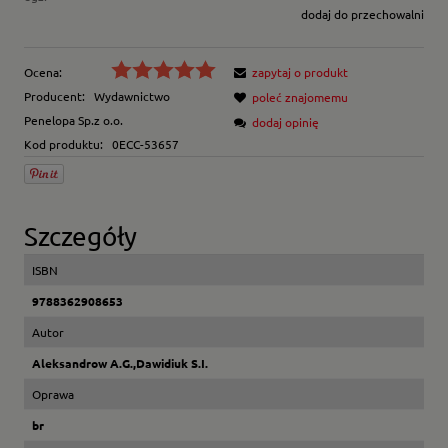
dodaj do przechowalni
Ocena:
zapytaj o produkt
Producent:
Wydawnictwo
poleć znajomemu
Penelopa Sp.z o.o.
dodaj opinię
Kod produktu:
0ECC-53657
Szczegóły
ISBN
9788362908653
Autor
Aleksandrow A.G.,Dawidiuk S.I.
Oprawa
br