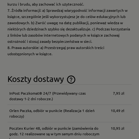
kurzu i brudu, aby zachować ich użyteczność.
7. Źródła informacji: a) Sprawdzaj wiarygodność informacji zawartych w
książce, szczególnie jeśli wykorzystujesz je do celów edukacyjnych lub
zawodowych. b) Zwróć uwagę na datę publikacji, ponieważ wiedza w
niektórych dziedzinach szybko się dezaktualizuje. c) Podczas korzystania
z linków lub zasobów internetowych podanych w książce zachowaj
ostrożność i stosuj zasady bezpieczeństwa w sieci.
8. Prawa autorskie: a) Przestrzegaj praw autorskich treści
udostępnionych w książce.
Koszty dostawy
Cena nie zawiera ewentualnych kosztów płatności
InPost Paczkomat® 24/7
(Przewidywany czas
7,95 zł
dostawy 1-2 dni robocze.)
Orlen Paczka, odbiór w punkcie
(Realizacja 1 dzień
10,49 zł
roboczy)
Pocztex Kurier 48, odbiór w punkcie
(zamówienia do
10,95 zł
godz. 12 realizowane są w tym samym dniu roboczym