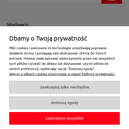
Wydawca
Wybierz producenta
Dbamy o Twoją prywatność
Pliki cookies i pokrewne im technologie umożliwiają poprawne
działanie strony i pomagają nam dostosować ofertę do Twoich
potrzeb. Możesz zaakceptować wykorzystanie przez nas wszystkich
Moje konto
tych plików i przejść do sklepu lub dostosować użycie plików do
swoich preferencji, wybierając opcję "Dostosuj zgody".
Więcej o plikach cookies przeczytasz w naszej Polityce prywatności.
Płatności i dostawa
zaakceptuj tylko niezbędne
Pomoc
dostosuj zgody
O firmie
zaakceptuj wszystkie