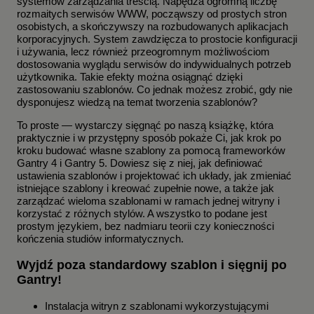
systemów zarządzania treścią. Napędza ogromną liczbę
rozmaitych serwisów WWW, począwszy od prostych stron
osobistych, a skończywszy na rozbudowanych aplikacjach
korporacyjnych. System zawdzięcza to prostocie konfiguracji
i używania, lecz również przeogromnym możliwościom
dostosowania wyglądu serwisów do indywidualnych potrzeb
użytkownika. Takie efekty można osiągnąć dzięki
zastosowaniu szablonów. Co jednak możesz zrobić, gdy nie
dysponujesz wiedzą na temat tworzenia szablonów?
To proste — wystarczy sięgnąć po naszą książkę, która
praktycznie i w przystępny sposób pokaże Ci, jak krok po
kroku budować własne szablony za pomocą frameworków
Gantry 4 i Gantry 5. Dowiesz się z niej, jak definiować
ustawienia szablonów i projektować ich układy, jak zmieniać
istniejące szablony i kreować zupełnie nowe, a także jak
zarządzać wieloma szablonami w ramach jednej witryny i
korzystać z różnych stylów. A wszystko to podane jest
prostym językiem, bez nadmiaru teorii czy konieczności
kończenia studiów informatycznych.
Wyjdź poza standardowy szablon i sięgnij po
Gantry!
Instalacja witryn z szablonami wykorzystującymi