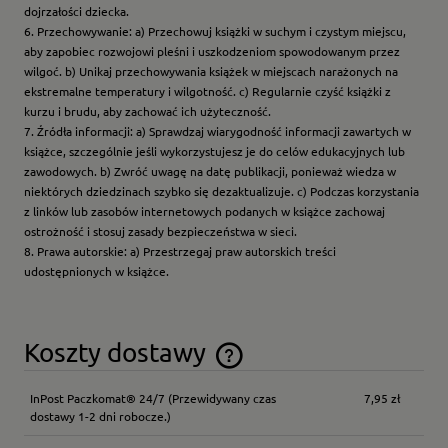
dojrzałości dziecka.
6. Przechowywanie: a) Przechowuj książki w suchym i czystym miejscu,
aby zapobiec rozwojowi pleśni i uszkodzeniom spowodowanym przez
wilgoć. b) Unikaj przechowywania książek w miejscach narażonych na
ekstremalne temperatury i wilgotność. c) Regularnie czyść książki z
kurzu i brudu, aby zachować ich użyteczność.
7. Źródła informacji: a) Sprawdzaj wiarygodność informacji zawartych w
książce, szczególnie jeśli wykorzystujesz je do celów edukacyjnych lub
zawodowych. b) Zwróć uwagę na datę publikacji, ponieważ wiedza w
niektórych dziedzinach szybko się dezaktualizuje. c) Podczas korzystania
z linków lub zasobów internetowych podanych w książce zachowaj
ostrożność i stosuj zasady bezpieczeństwa w sieci.
8. Prawa autorskie: a) Przestrzegaj praw autorskich treści
udostępnionych w książce.
Koszty dostawy
Cena nie zawiera ewentualnych kosztów płatności
InPost Paczkomat® 24/7
(Przewidywany czas
7,95 zł
dostawy 1-2 dni robocze.)