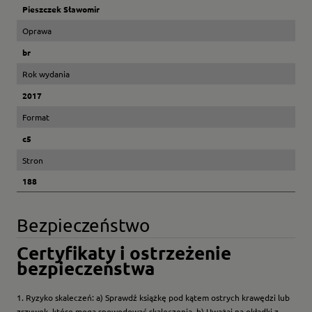
Pieszczek Sławomir
Oprawa
br
Rok wydania
2017
Format
c5
Stron
188
Bezpieczeństwo
Certyfikaty i ostrzeżenie
bezpieczeństwa
1. Ryzyko skaleczeń: a) Sprawdź książkę pod kątem ostrych krawędzi lub
zszywek, które mogą spowodować skaleczenia. b) Uważaj na okładki z