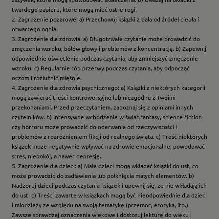
twardego papieru, które mogą mieć ostre rogi.
2. Zagrożenie pożarowe: a) Przechowuj książki z dala od źródeł ciepła i
otwartego ognia.
3. Zagrożenie dla zdrowia: a) Długotrwałe czytanie może prowadzić do
zmęczenia wzroku, bólów głowy i problemów z koncentracją. b) Zapewnij
odpowiednie oświetlenie podczas czytania, aby zmniejszyć zmęczenie
wzroku. c) Regularnie rób przerwy podczas czytania, aby odpocząć
oczom i rozluźnić mięśnie.
4. Zagrożenie dla zdrowia psychicznego: a) Książki z niektórych kategorii
mogą zawierać treści kontrowersyjne lub niezgodne z Twoimi
przekonaniami. Przed przeczytaniem, zapoznaj się z opiniami innych
czytelników. b) Intensywne wchodzenie w świat fantasy, science fiction
czy horroru może prowadzić do oderwania od rzeczywistości i
problemów z rozróżnieniem fikcji od realnego świata. c) Treść niektórych
książek może negatywnie wpływać na zdrowie emocjonalne, powodować
stres, niepokój, a nawet depresję.
5. Zagrożenie dla dzieci: a) Małe dzieci mogą wkładać książki do ust, co
może prowadzić do zadławienia lub połknięcia małych elementów. b)
Nadzoruj dzieci podczas czytania książek i upewnij się, że nie wkładają ich
do ust. c) Treści zawarte w książkach mogą być nieodpowiednie dla dzieci
i młodzieży ze względu na swoją tematykę (przemoc, erotyka, itp.).
Zawsze sprawdzaj oznaczenia wiekowe i dostosuj lekturę do wieku i