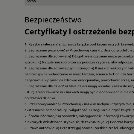
Stron
Bezpieczeństwo
Certyfikaty i ostrzeżenie be
1. Ryzyko skaleczeń: a) Sprawdź książkę pod kątem ostrych krawędz
2. Zagrożenie pożarowe: a) Przechowuj książki z dala od źródeł ciep
3. Zagrożenie dla zdrowia: a) Długotrwałe czytanie może prowadzi
wzroku. c) Regularnie rób przerwy podczas czytania, aby odpocząć 
4. Zagrożenie dla zdrowia psychicznego: a) Książki z niektórych k
b) Intensywne wchodzenie w świat fantasy, science fiction czy hor
negatywnie wpływać na zdrowie emocjonalne, powodować stres, ni
5. Zagrożenie dla dzieci: a) Małe dzieci mogą wkładać książki do us
ust. c) Treści zawarte w książkach mogą być nieodpowiednie dla dzi
dojrzałości dziecka.
6. Przechowywanie: a) Przechowuj książki w suchym i czystym miej
ekstremalne temperatury i wilgotność. c) Regularnie czyść książki 
7. Źródła informacji: a) Sprawdzaj wiarygodność informacji zawart
niektórych dziedzinach szybko się dezaktualizuje. c) Podczas korz
8. Prawa autorskie: a) Przestrzegaj praw autorskich treści udostęp