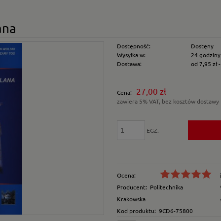
ana
Dostępność:
Dostęny
Wysyłka w:
24 godziny
Dostawa:
od 7,95 zł
Cena nie zawiera e
27,00 zł
Cena:
płatności
zawiera 5% VAT, bez kosztów dostawy
EGZ.
Ocena:
Producent:
Politechnika
Krakowska
Kod produktu:
9CD6-75800