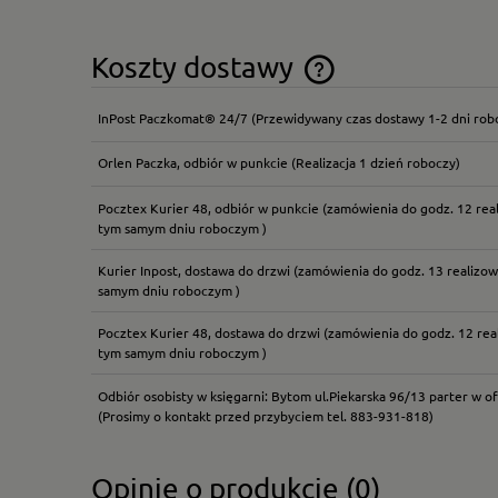
Koszty dostawy
InPost Paczkomat® 24/7
(Przewidywany czas dostawy 1-2 dni rob
Cena nie zawiera ewentual
płatności
Orlen Paczka, odbiór w punkcie
(Realizacja 1 dzień roboczy)
Pocztex Kurier 48, odbiór w punkcie
(zamówienia do godz. 12 rea
tym samym dniu roboczym )
Kurier Inpost, dostawa do drzwi
(zamówienia do godz. 13 realizow
samym dniu roboczym )
Pocztex Kurier 48, dostawa do drzwi
(zamówienia do godz. 12 rea
tym samym dniu roboczym )
Odbiór osobisty w księgarni: Bytom ul.Piekarska 96/13 parter w of
(Prosimy o kontakt przed przybyciem tel. 883-931-818)
Opinie o produkcie (0)