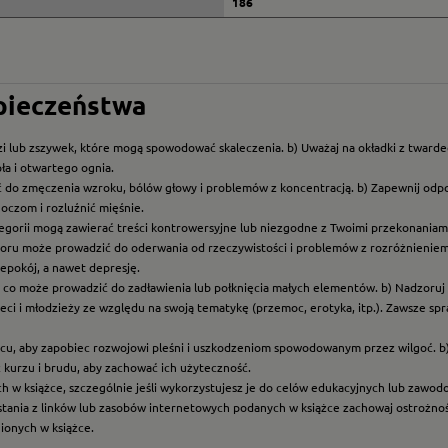
186
zpieczeństwa
i lub zszywek, które mogą spowodować skaleczenia. b) Uważaj na okładki z twarde
ła i otwartego ognia.
ć do zmęczenia wzroku, bólów głowy i problemów z koncentracją. b) Zapewnij odp
oczom i rozluźnić mięśnie.
ategorii mogą zawierać treści kontrowersyjne lub niezgodne z Twoimi przekonaniami
roru może prowadzić do oderwania od rzeczywistości i problemów z rozróżnieniem f
epokój, a nawet depresję.
t, co może prowadzić do zadławienia lub połknięcia małych elementów. b) Nadzoruj dz
eci i młodzieży ze względu na swoją tematykę (przemoc, erotyka, itp.). Zawsze sp
scu, aby zapobiec rozwojowi pleśni i uszkodzeniom spowodowanym przez wilgoć. b
z kurzu i brudu, aby zachować ich użyteczność.
ych w książce, szczególnie jeśli wykorzystujesz je do celów edukacyjnych lub zawo
ystania z linków lub zasobów internetowych podanych w książce zachowaj ostrożność
nionych w książce.