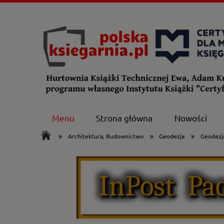
Menu
Strona główna
Nowości
»
»
»
Architektura, Budownictwo
Geodezja
Geodezj