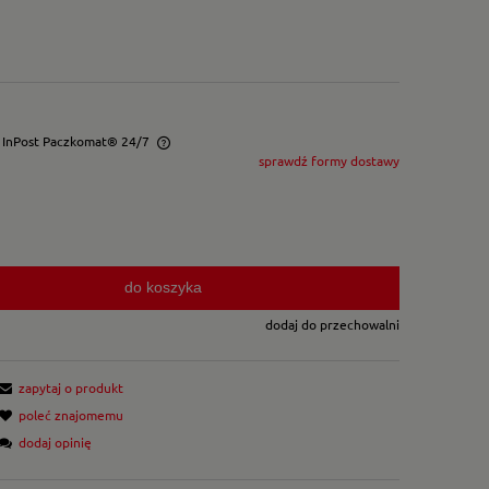
- InPost Paczkomat® 24/7
sprawdź formy dostawy
wentualnych kosztów
do koszyka
dodaj do przechowalni
zapytaj o produkt
poleć znajomemu
dodaj opinię