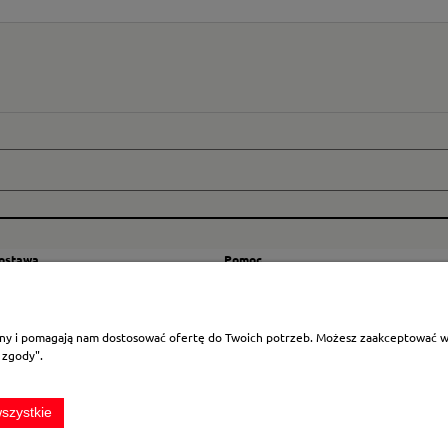
dostawa
Pomoc
zty wysyłki
Regulamin
ranicę
Mapa strony
rony i pomagają nam dostosować ofertę do Twoich potrzeb. Możesz zaakceptować wyk
Polityka cookies
 zgody".
Ustawienia plików cookies
Odstąpienie od umowy
szystkie