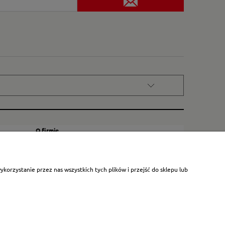
O firmie
Kontakt
Certyfikat dla małych księgarni
orzystanie przez nas wszystkich tych plików i przejść do sklepu lub
Blog
O nas