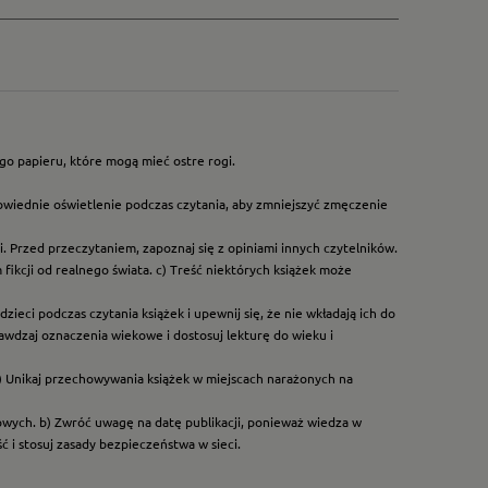
go papieru, które mogą mieć ostre rogi.
owiednie oświetlenie podczas czytania, aby zmniejszyć zmęczenie
. Przed przeczytaniem, zapoznaj się z opiniami innych czytelników.
ikcji od realnego świata. c) Treść niektórych książek może
ieci podczas czytania książek i upewnij się, że nie wkładają ich do
rawdzaj oznaczenia wiekowe i dostosuj lekturę do wieku i
) Unikaj przechowywania książek w miejscach narażonych na
dowych. b) Zwróć uwagę na datę publikacji, ponieważ wiedza w
 i stosuj zasady bezpieczeństwa w sieci.