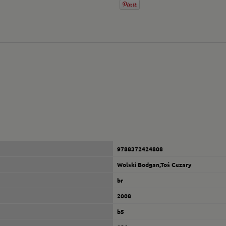
9788372424808
Wolski Bodgan,Toś Cezary
br
2008
b5