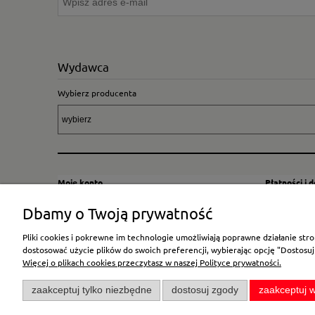
Wydawca
Wybierz producenta
Moje konto
Płatności i 
Twoje zamówienia
Sposoby i kos
Dbamy o Twoją prywatność
Ustawienia konta
Wysyłka za G
Pliki cookies i pokrewne im technologie umożliwiają poprawne działanie st
Przechowalnia
Płatność
dostosować użycie plików do swoich preferencji, wybierając opcję "Dostosuj
Więcej o plikach cookies przeczytasz w naszej Polityce prywatności.
zaakceptuj tylko niezbędne
dostosuj zgody
zaakceptuj w