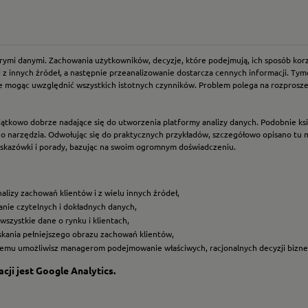
ymi danymi. Zachowania użytkowników, decyzje, które podejmują, ich sposób korzy
 innych źródeł, a następnie przeanalizowanie dostarcza cennych informacji. Tymcz
 mogąc uwzględnić wszystkich istotnych czynników. Problem polega na rozprosze
jątkowo dobrze nadające się do utworzenia platformy analizy danych. Podobnie ks
 narzędzia. Odwołując się do praktycznych przykładów, szczegółowo opisano tu met
e wskazówki i porady, bazując na swoim ogromnym doświadczeniu.
lizy zachowań klientów i z wielu innych źródeł,
anie czytelnych i dokładnych danych,
wszystkie dane o rynku i klientach,
skania pełniejszego obrazu zachowań klientów,
i czemu umożliwisz managerom podejmowanie właściwych, racjonalnych decyzji bizn
cji jest
Google Analytics
.