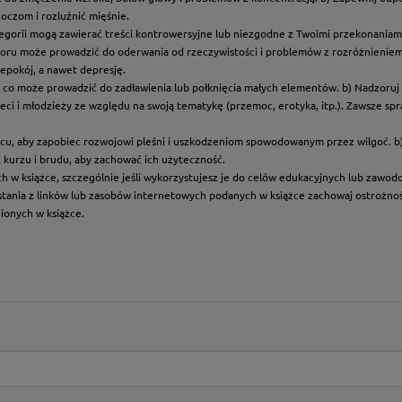
oczom i rozluźnić mięśnie.
ategorii mogą zawierać treści kontrowersyjne lub niezgodne z Twoimi przekonaniami
roru może prowadzić do oderwania od rzeczywistości i problemów z rozróżnieniem f
epokój, a nawet depresję.
t, co może prowadzić do zadławienia lub połknięcia małych elementów. b) Nadzoruj dz
eci i młodzieży ze względu na swoją tematykę (przemoc, erotyka, itp.). Zawsze sp
scu, aby zapobiec rozwojowi pleśni i uszkodzeniom spowodowanym przez wilgoć. b
z kurzu i brudu, aby zachować ich użyteczność.
ych w książce, szczególnie jeśli wykorzystujesz je do celów edukacyjnych lub zawo
ystania z linków lub zasobów internetowych podanych w książce zachowaj ostrożność
nionych w książce.