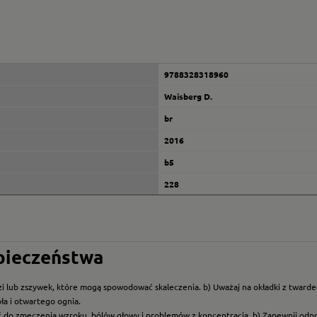
9788328318960
Waisberg D.
br
2016
b5
228
zpieczeństwa
i lub zszywek, które mogą spowodować skaleczenia. b) Uważaj na okładki z twarde
ła i otwartego ognia.
ć do zmęczenia wzroku, bólów głowy i problemów z koncentracją. b) Zapewnij odp