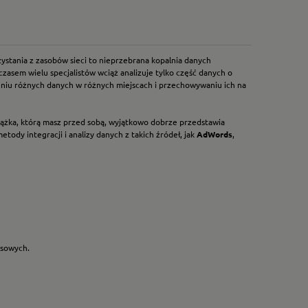
stania z zasobów sieci to nieprzebrana kopalnia danych
asem wielu specjalistów wciąż analizuje tylko część danych o
niu różnych danych w różnych miejscach i przechowywaniu ich na
iążka, którą masz przed sobą, wyjątkowo dobrze przedstawia
ody integracji i analizy danych z takich źródeł, jak
AdWords
,
esowych.