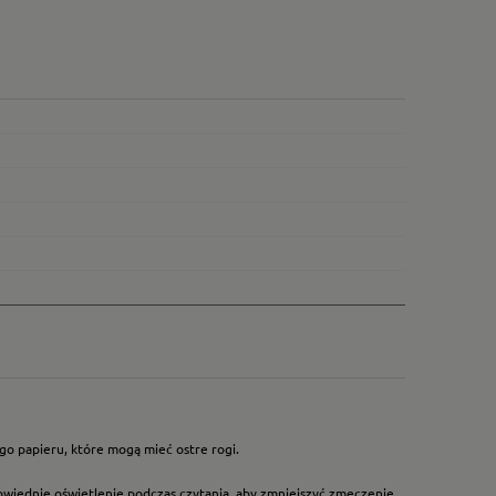
go papieru, które mogą mieć ostre rogi.
owiednie oświetlenie podczas czytania, aby zmniejszyć zmęczenie