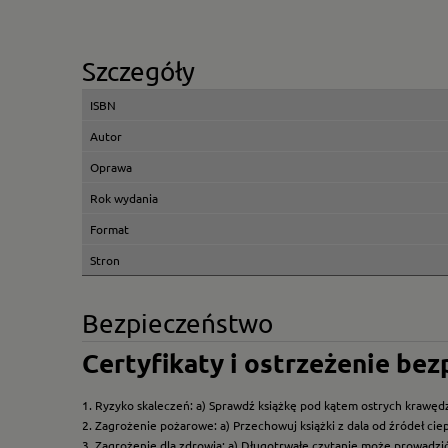
Szczegóły
ISBN
Autor
Oprawa
Rok wydania
Format
Stron
Bezpieczeństwo
Certyfikaty i ostrzeżenie be
1. Ryzyko skaleczeń: a) Sprawdź książkę pod kątem ostrych krawędz
2. Zagrożenie pożarowe: a) Przechowuj książki z dala od źródeł ciep
3. Zagrożenie dla zdrowia: a) Długotrwałe czytanie może prowadzi