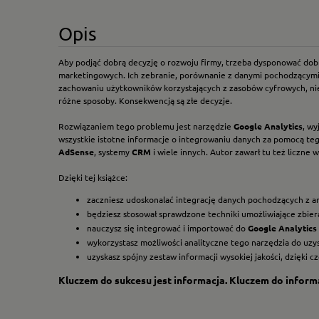
Opis
Aby podjąć dobrą decyzję o rozwoju firmy, trzeba dysponować dobr
marketingowych. Ich zebranie, porównanie z danymi pochodzącymi z
zachowaniu użytkowników korzystających z zasobów cyfrowych, nie
różne sposoby. Konsekwencją są złe decyzje.
Rozwiązaniem tego problemu jest narzędzie
Google Analytics
, wy
wszystkie istotne informacje o integrowaniu danych za pomocą tego
AdSense
, systemy
CRM
i wiele innych. Autor zawarł tu też liczn
Dzięki tej książce:
zaczniesz udoskonalać integrację danych pochodzących z ana
będziesz stosował sprawdzone techniki umożliwiające zbier
nauczysz się integrować i importować do
Google Analytics
wykorzystasz możliwości analityczne tego narzędzia do uzy
uzyskasz spójny zestaw informacji wysokiej jakości, dzięk
Kluczem do sukcesu jest informacja. Kluczem do informa