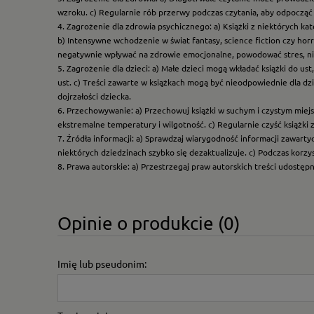
wzroku. c) Regularnie rób przerwy podczas czytania, aby odpocząć 
4. Zagrożenie dla zdrowia psychicznego: a) Książki z niektórych k
b) Intensywne wchodzenie w świat fantasy, science fiction czy hor
negatywnie wpływać na zdrowie emocjonalne, powodować stres, ni
5. Zagrożenie dla dzieci: a) Małe dzieci mogą wkładać książki do us
ust. c) Treści zawarte w książkach mogą być nieodpowiednie dla dzi
dojrzałości dziecka.
6. Przechowywanie: a) Przechowuj książki w suchym i czystym miej
ekstremalne temperatury i wilgotność. c) Regularnie czyść książki 
7. Źródła informacji: a) Sprawdzaj wiarygodność informacji zawart
niektórych dziedzinach szybko się dezaktualizuje. c) Podczas korz
8. Prawa autorskie: a) Przestrzegaj praw autorskich treści udostęp
Opinie o produkcie (0)
Imię lub pseudonim: