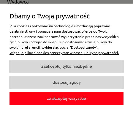
Wydawca
Wybierz producenta
Dbamy o Twoją prywatność
Pliki cookies i pokrewne im technologie umożliwiają poprawne
działanie strony i pomagają nam dostosować ofertę do Twoich
potrzeb. Możesz zaakceptować wykorzystanie przez nas wszystkich
Moje konto
tych plików i przejść do sklepu lub dostosować użycie plików do
swoich preferencji, wybierając opcję "Dostosuj zgody".
Więcej o plikach cookies przeczytasz w naszej Polityce prywatności.
Płatności i dostawa
zaakceptuj tylko niezbędne
Pomoc
dostosuj zgody
O firmie
zaakceptuj wszystkie
pokaż pełną wersję strony
Sklep internetowy Shoper.pl