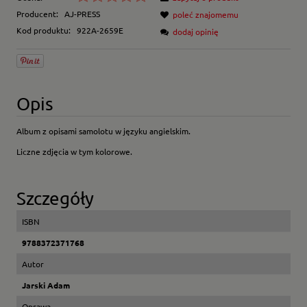
Producent:
AJ-PRESS
poleć znajomemu
Kod produktu:
922A-2659E
dodaj opinię
Opis
Album z opisami samolotu w języku angielskim.
Liczne zdjęcia w tym kolorowe.
Szczegóły
ISBN
9788372371768
Autor
Jarski Adam
Oprawa