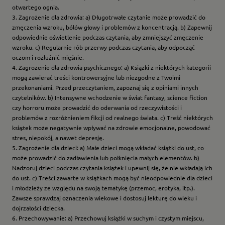
otwartego ognia.
3. Zagrożenie dla zdrowia: a) Długotrwałe czytanie może prowadzić do
zmęczenia wzroku, bólów głowy i problemów z koncentracją. b) Zapewnij
odpowiednie oświetlenie podczas czytania, aby zmniejszyć zmęczenie
wzroku. c) Regularnie rób przerwy podczas czytania, aby odpocząć
oczom i rozluźnić mięśnie.
4. Zagrożenie dla zdrowia psychicznego: a) Książki z niektórych kategorii
mogą zawierać treści kontrowersyjne lub niezgodne z Twoimi
przekonaniami. Przed przeczytaniem, zapoznaj się z opiniami innych
czytelników. b) Intensywne wchodzenie w świat fantasy, science fiction
czy horroru może prowadzić do oderwania od rzeczywistości i
problemów z rozróżnieniem fikcji od realnego świata. c) Treść niektórych
książek może negatywnie wpływać na zdrowie emocjonalne, powodować
stres, niepokój, a nawet depresję.
5. Zagrożenie dla dzieci: a) Małe dzieci mogą wkładać książki do ust, co
może prowadzić do zadławienia lub połknięcia małych elementów. b)
Nadzoruj dzieci podczas czytania książek i upewnij się, że nie wkładają ich
do ust. c) Treści zawarte w książkach mogą być nieodpowiednie dla dzieci
i młodzieży ze względu na swoją tematykę (przemoc, erotyka, itp.).
Zawsze sprawdzaj oznaczenia wiekowe i dostosuj lekturę do wieku i
dojrzałości dziecka.
6. Przechowywanie: a) Przechowuj książki w suchym i czystym miejscu,