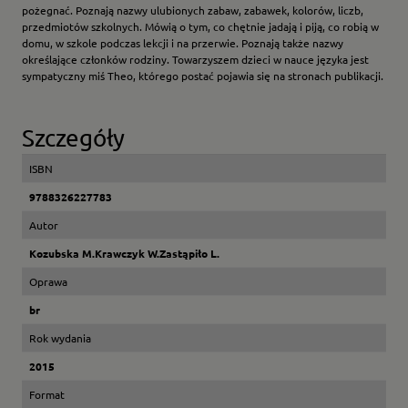
pożegnać. Poznają nazwy ulubionych zabaw, zabawek, kolorów, liczb,
przedmiotów szkolnych. Mówią o tym, co chętnie jadają i piją, co robią w
domu, w szkole podczas lekcji i na przerwie. Poznają także nazwy
określające członków rodziny. Towarzyszem dzieci w nauce języka jest
sympatyczny miś Theo, którego postać pojawia się na stronach publikacji.
Szczegóły
ISBN
9788326227783
Autor
Kozubska M.Krawczyk W.Zastąpiło L.
Oprawa
br
Rok wydania
2015
Format