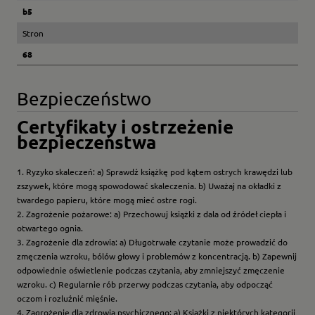
b5
Stron
68
Bezpieczeństwo
Certyfikaty i ostrzeżenie
bezpieczeństwa
1. Ryzyko skaleczeń: a) Sprawdź książkę pod kątem ostrych krawędzi lub
zszywek, które mogą spowodować skaleczenia. b) Uważaj na okładki z
twardego papieru, które mogą mieć ostre rogi.
2. Zagrożenie pożarowe: a) Przechowuj książki z dala od źródeł ciepła i
otwartego ognia.
3. Zagrożenie dla zdrowia: a) Długotrwałe czytanie może prowadzić do
zmęczenia wzroku, bólów głowy i problemów z koncentracją. b) Zapewnij
odpowiednie oświetlenie podczas czytania, aby zmniejszyć zmęczenie
wzroku. c) Regularnie rób przerwy podczas czytania, aby odpocząć
oczom i rozluźnić mięśnie.
4. Zagrożenie dla zdrowia psychicznego: a) Książki z niektórych kategorii