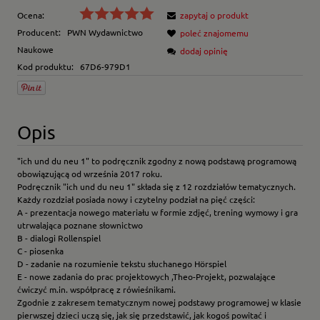
Ocena:
zapytaj o produkt
Producent:
PWN Wydawnictwo
poleć znajomemu
Naukowe
dodaj opinię
Kod produktu:
67D6-979D1
Opis
"ich und du neu 1" to podręcznik zgodny z nową podstawą programową
obowiązującą od września 2017 roku.
Podręcznik "ich und du neu 1" składa się z 12 rozdziałów tematycznych.
Każdy rozdział posiada nowy i czytelny podział na pięć części:
A - prezentacja nowego materiału w formie zdjęć, trening wymowy i gra
utrwalająca poznane słownictwo
B - dialogi Rollenspiel
C - piosenka
D - zadanie na rozumienie tekstu słuchanego Hörspiel
E - nowe zadania do prac projektowych ,Theo-Projekt, pozwalające
ćwiczyć m.in. współpracę z rówieśnikami.
Zgodnie z zakresem tematycznym nowej podstawy programowej w klasie
pierwszej dzieci uczą się, jak się przedstawić, jak kogoś powitać i