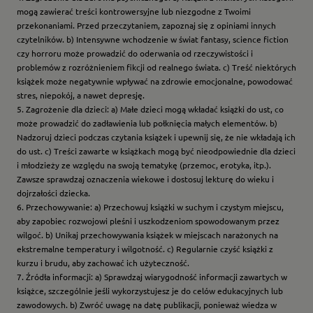
mogą zawierać treści kontrowersyjne lub niezgodne z Twoimi
przekonaniami. Przed przeczytaniem, zapoznaj się z opiniami innych
czytelników. b) Intensywne wchodzenie w świat fantasy, science fiction
czy horroru może prowadzić do oderwania od rzeczywistości i
problemów z rozróżnieniem fikcji od realnego świata. c) Treść niektórych
książek może negatywnie wpływać na zdrowie emocjonalne, powodować
stres, niepokój, a nawet depresję.
5. Zagrożenie dla dzieci: a) Małe dzieci mogą wkładać książki do ust, co
może prowadzić do zadławienia lub połknięcia małych elementów. b)
Nadzoruj dzieci podczas czytania książek i upewnij się, że nie wkładają ich
do ust. c) Treści zawarte w książkach mogą być nieodpowiednie dla dzieci
i młodzieży ze względu na swoją tematykę (przemoc, erotyka, itp.).
Zawsze sprawdzaj oznaczenia wiekowe i dostosuj lekturę do wieku i
dojrzałości dziecka.
6. Przechowywanie: a) Przechowuj książki w suchym i czystym miejscu,
aby zapobiec rozwojowi pleśni i uszkodzeniom spowodowanym przez
wilgoć. b) Unikaj przechowywania książek w miejscach narażonych na
ekstremalne temperatury i wilgotność. c) Regularnie czyść książki z
kurzu i brudu, aby zachować ich użyteczność.
7. Źródła informacji: a) Sprawdzaj wiarygodność informacji zawartych w
książce, szczególnie jeśli wykorzystujesz je do celów edukacyjnych lub
zawodowych. b) Zwróć uwagę na datę publikacji, ponieważ wiedza w