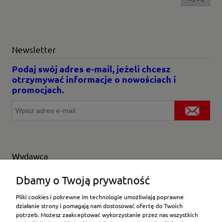
Newsletter
Podaj swój adres e-mail, jeżeli chcesz
otrzymywać informacje o nowościach i
promocjach.
Wydawca
Wybierz producenta
Dbamy o Twoją prywatność
Pliki cookies i pokrewne im technologie umożliwiają poprawne
działanie strony i pomagają nam dostosować ofertę do Twoich
potrzeb. Możesz zaakceptować wykorzystanie przez nas wszystkich
Moje konto