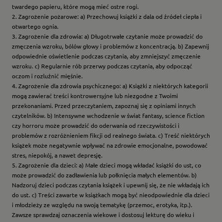
twardego papieru, które mogą mieć ostre rogi.
2. Zagrożenie pożarowe: a) Przechowuj książki z dala od źródeł ciepła i
otwartego ognia.
3. Zagrożenie dla zdrowia: a) Długotrwałe czytanie może prowadzić do
zmęczenia wzroku, bólów głowy i problemów z koncentracją. b) Zapewnij
odpowiednie oświetlenie podczas czytania, aby zmniejszyć zmęczenie
wzroku. c) Regularnie rób przerwy podczas czytania, aby odpocząć
oczom i rozluźnić mięśnie.
4. Zagrożenie dla zdrowia psychicznego: a) Książki z niektórych kategorii
mogą zawierać treści kontrowersyjne lub niezgodne z Twoimi
przekonaniami. Przed przeczytaniem, zapoznaj się z opiniami innych
czytelników. b) Intensywne wchodzenie w świat fantasy, science fiction
czy horroru może prowadzić do oderwania od rzeczywistości i
problemów z rozróżnieniem fikcji od realnego świata. c) Treść niektórych
książek może negatywnie wpływać na zdrowie emocjonalne, powodować
stres, niepokój, a nawet depresję.
5. Zagrożenie dla dzieci: a) Małe dzieci mogą wkładać książki do ust, co
może prowadzić do zadławienia lub połknięcia małych elementów. b)
Nadzoruj dzieci podczas czytania książek i upewnij się, że nie wkładają ich
do ust. c) Treści zawarte w książkach mogą być nieodpowiednie dla dzieci
i młodzieży ze względu na swoją tematykę (przemoc, erotyka, itp.).
Zawsze sprawdzaj oznaczenia wiekowe i dostosuj lekturę do wieku i