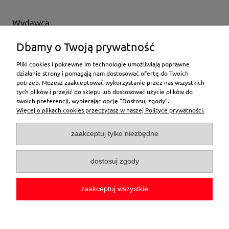
Wydawca
Wybierz producenta
Dbamy o Twoją prywatność
Pliki cookies i pokrewne im technologie umożliwiają poprawne
działanie strony i pomagają nam dostosować ofertę do Twoich
potrzeb. Możesz zaakceptować wykorzystanie przez nas wszystkich
Moje konto
tych plików i przejść do sklepu lub dostosować użycie plików do
swoich preferencji, wybierając opcję "Dostosuj zgody".
Więcej o plikach cookies przeczytasz w naszej Polityce prywatności.
Płatności i dostawa
zaakceptuj tylko niezbędne
Pomoc
dostosuj zgody
O firmie
zaakceptuj wszystkie
pokaż pełną wersję strony