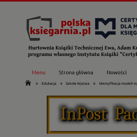
Menu
Strona główna
Nowości
»
»
»
Edukacja
Szkoła Wyższa
Identyfikacja modeli 