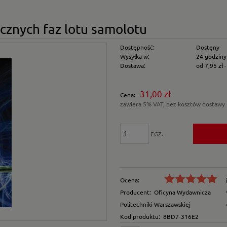
cznych faz lotu samolotu
Dostępność:
Dostęny
Wysyłka w:
24 godziny
Dostawa:
od 7,95 zł
Cena nie zawiera e
31,00 zł
Cena:
płatności
zawiera 5% VAT, bez kosztów dostawy
EGZ.
Ocena:
Producent:
Oficyna Wydawnicza
Politechniki Warszawskiej
Kod produktu:
8BD7-316E2