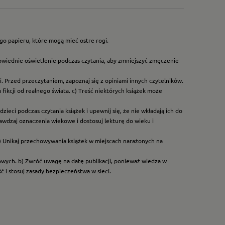
go papieru, które mogą mieć ostre rogi.
owiednie oświetlenie podczas czytania, aby zmniejszyć zmęczenie
. Przed przeczytaniem, zapoznaj się z opiniami innych czytelników.
ikcji od realnego świata. c) Treść niektórych książek może
ieci podczas czytania książek i upewnij się, że nie wkładają ich do
rawdzaj oznaczenia wiekowe i dostosuj lekturę do wieku i
) Unikaj przechowywania książek w miejscach narażonych na
dowych. b) Zwróć uwagę na datę publikacji, ponieważ wiedza w
 i stosuj zasady bezpieczeństwa w sieci.