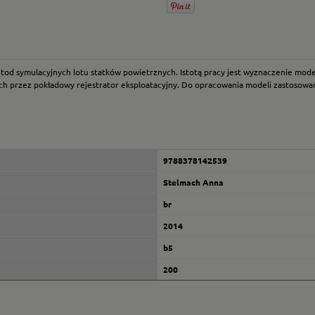
d symulacyjnych lotu statków powietrznych. Istotą pracy jest wyznaczenie mod
ch przez pokładowy rejestrator eksploatacyjny. Do opracowania modeli zastosowa
9788378142539
Stelmach Anna
br
2014
b5
200