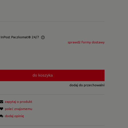
- InPost Paczkomat® 24/7
sprawdź formy dostawy
wentualnych kosztów
do koszyka
dodaj do przechowalni
zapytaj o produkt
poleć znajomemu
dodaj opinię