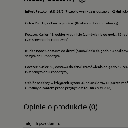
InPost Paczkomat® 24/7
(Przewidywany czas dostawy 1-2 dni rob
Cena nie zawiera ewentual
płatności
Orlen Paczka, odbiór w punkcie
(Realizacja 1 dzień roboczy)
Pocztex Kurier 48, odbiór w punkcie
(zamówienia do godz. 12 rea
tym samym dniu roboczym )
Kurier Inpost, dostawa do drzwi
(zamówienia do godz. 13 realizow
samym dniu roboczym )
Pocztex Kurier 48, dostawa do drzwi
(zamówienia do godz. 12 rea
tym samym dniu roboczym )
Odbiór osobisty w księgarni: Bytom ul.Piekarska 96/13 parter w of
(Prosimy o kontakt przed przybyciem tel. 883-931-818)
Opinie o produkcie (0)
Imię lub pseudonim: