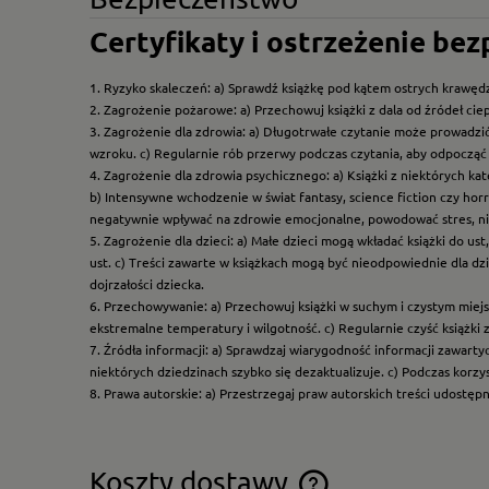
Certyfikaty i ostrzeżenie be
1. Ryzyko skaleczeń: a) Sprawdź książkę pod kątem ostrych krawędz
2. Zagrożenie pożarowe: a) Przechowuj książki z dala od źródeł ciep
3. Zagrożenie dla zdrowia: a) Długotrwałe czytanie może prowadzi
wzroku. c) Regularnie rób przerwy podczas czytania, aby odpocząć 
4. Zagrożenie dla zdrowia psychicznego: a) Książki z niektórych k
b) Intensywne wchodzenie w świat fantasy, science fiction czy hor
negatywnie wpływać na zdrowie emocjonalne, powodować stres, ni
5. Zagrożenie dla dzieci: a) Małe dzieci mogą wkładać książki do us
ust. c) Treści zawarte w książkach mogą być nieodpowiednie dla dzi
dojrzałości dziecka.
6. Przechowywanie: a) Przechowuj książki w suchym i czystym miej
ekstremalne temperatury i wilgotność. c) Regularnie czyść książki 
7. Źródła informacji: a) Sprawdzaj wiarygodność informacji zawart
niektórych dziedzinach szybko się dezaktualizuje. c) Podczas korz
8. Prawa autorskie: a) Przestrzegaj praw autorskich treści udostęp
Koszty dostawy