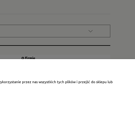
O firmie
Kontakt
Certyfikat dla małych księgarni
orzystanie przez nas wszystkich tych plików i przejść do sklepu lub
Blog
O nas