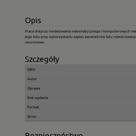
Opis
Praca dotyczy modelowania matematycznego i komputerowych meto
jego lotu przy wykorzystaniu zapisu parametrów lotu rejestrowany
neuronowe.
Szczegóły
ISBN
Autor
Oprawa
Rok wydania
Format
Stron
Bezpieczeństwo