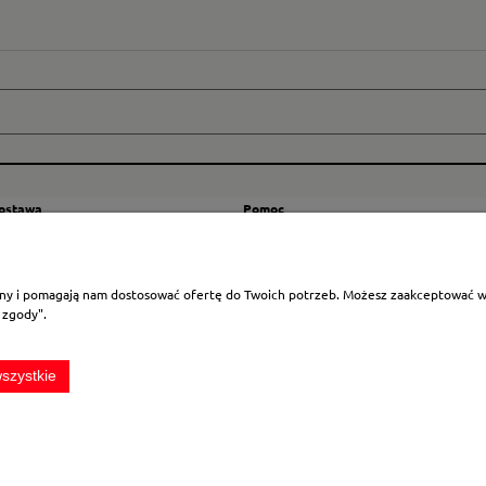
dostawa
Pomoc
zty wysyłki
Regulamin
ranicę
Mapa strony
rony i pomagają nam dostosować ofertę do Twoich potrzeb. Możesz zaakceptować wyk
Polityka cookies
 zgody".
Ustawienia plików cookies
Odstąpienie od umowy
szystkie
Sklep internetowy Shoper.pl