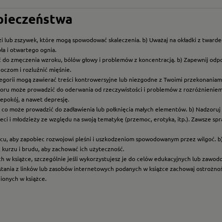
zpieczeństwa
i lub zszywek, które mogą spowodować skaleczenia. b) Uważaj na okładki z twarde
ła i otwartego ognia.
ć do zmęczenia wzroku, bólów głowy i problemów z koncentracją. b) Zapewnij odp
oczom i rozluźnić mięśnie.
ategorii mogą zawierać treści kontrowersyjne lub niezgodne z Twoimi przekonaniami
roru może prowadzić do oderwania od rzeczywistości i problemów z rozróżnieniem f
epokój, a nawet depresję.
t, co może prowadzić do zadławienia lub połknięcia małych elementów. b) Nadzoruj dz
eci i młodzieży ze względu na swoją tematykę (przemoc, erotyka, itp.). Zawsze sp
scu, aby zapobiec rozwojowi pleśni i uszkodzeniom spowodowanym przez wilgoć. b
z kurzu i brudu, aby zachować ich użyteczność.
ych w książce, szczególnie jeśli wykorzystujesz je do celów edukacyjnych lub zawo
ystania z linków lub zasobów internetowych podanych w książce zachowaj ostrożność
nionych w książce.