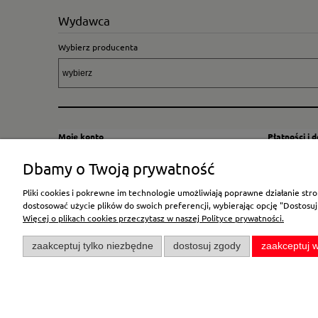
Wydawca
Wybierz producenta
Moje konto
Płatności i 
Twoje zamówienia
Sposoby i kos
Dbamy o Twoją prywatność
Ustawienia konta
Wysyłka za G
Pliki cookies i pokrewne im technologie umożliwiają poprawne działanie st
Przechowalnia
Płatność
dostosować użycie plików do swoich preferencji, wybierając opcję "Dostosuj
Więcej o plikach cookies przeczytasz w naszej Polityce prywatności.
zaakceptuj tylko niezbędne
dostosuj zgody
zaakceptuj w