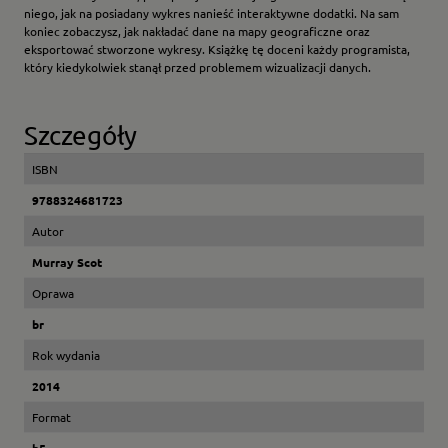
niego, jak na posiadany wykres nanieść interaktywne dodatki. Na sam
koniec zobaczysz, jak nakładać dane na mapy geograficzne oraz
eksportować stworzone wykresy. Książkę tę doceni każdy programista,
który kiedykolwiek stanął przed problemem wizualizacji danych.
Szczegóły
ISBN
9788324681723
Autor
Murray Scot
Oprawa
br
Rok wydania
2014
Format