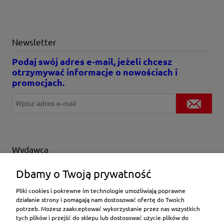
Newsletter
Podaj swój adres e-mail, jeżeli chcesz
otrzymywać informacje o nowościach i
promocjach.
Wydawca
Wybierz producenta
Dbamy o Twoją prywatność
Pliki cookies i pokrewne im technologie umożliwiają poprawne
działanie strony i pomagają nam dostosować ofertę do Twoich
potrzeb. Możesz zaakceptować wykorzystanie przez nas wszystkich
Moje konto
tych plików i przejść do sklepu lub dostosować użycie plików do