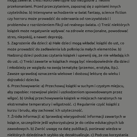
mogą zawierać treści kontrowersyjne lub niezgodne z Twoimi
przekonaniami. Przed przeczytaniem, zapoznaj się z opiniami innych
czytelników. b) Intensywne wchodzenie w świat fantasy, science fiction
czy horroru może prowadzić do oderwania od rzeczywistości i
problemów z rozróżnieniem fikcji od realnego świata. c) Treść niektórych
książek może negatywnie wpływać na zdrowie emocjonalne, powodować
stres, niepokój, a nawet depresję.
5. Zagrożenie dla dzieci: a) Małe dzieci mogą wkładać książki do ust, co
może prowadzić do zadławienia lub połknięcia małych elementów. b)
Nadzoruj dzieci podczas czytania książek i upewnij się, że nie wkładają ich
do ust. c) Treści zawarte w książkach mogą być nieodpowiednie dla dzieci
i młodzieży ze względu na swoją tematykę (przemoc, erotyka, itp.).
Zawsze sprawdzaj oznaczenia wiekowe i dostosuj lekturę do wieku i
dojrzałości dziecka.
6. Przechowywanie: a) Przechowuj książki w suchym i czystym miejscu,
aby zapobiec rozwojowi pleśni i uszkodzeniom spowodowanym przez
wilgoć. b) Unikaj przechowywania książek w miejscach narażonych na
ekstremalne temperatury i wilgotność. c) Regularnie czyść książki z
kurzu i brudu, aby zachować ich użyteczność.
7. Źródła informacji: a) Sprawdzaj wiarygodność informacji zawartych w
książce, szczególnie jeśli wykorzystujesz je do celów edukacyjnych lub
zawodowych. b) Zwróć uwagę na datę publikacji, ponieważ wiedza w
niektórych dziedzinach szybko się dezaktualizuje. c) Podczas korzystania