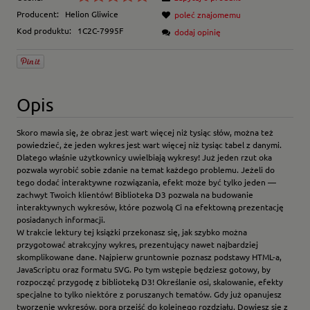
Producent:
Helion Gliwice
poleć znajomemu
Kod produktu:
1C2C-7995F
dodaj opinię
Opis
Skoro mawia się, że obraz jest wart więcej niż tysiąc słów, można też
powiedzieć, że jeden wykres jest wart więcej niż tysiąc tabel z danymi.
Dlatego właśnie użytkownicy uwielbiają wykresy! Już jeden rzut oka
pozwala wyrobić sobie zdanie na temat każdego problemu. Jeżeli do
tego dodać interaktywne rozwiązania, efekt może być tylko jeden —
zachwyt Twoich klientów! Biblioteka D3 pozwala na budowanie
interaktywnych wykresów, które pozwolą Ci na efektowną prezentację
posiadanych informacji.
W trakcie lektury tej książki przekonasz się, jak szybko można
przygotować atrakcyjny wykres, prezentujący nawet najbardziej
skomplikowane dane. Najpierw gruntownie poznasz podstawy HTML-a,
JavaScriptu oraz formatu SVG. Po tym wstępie będziesz gotowy, by
rozpocząć przygodę z biblioteką D3! Określanie osi, skalowanie, efekty
specjalne to tylko niektóre z poruszanych tematów. Gdy już opanujesz
tworzenie wykresów, pora przejść do kolejnego rozdziału. Dowiesz się z