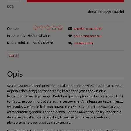
EGZ.
dodaj do przechowalni
Ocena:
zapytaj o produkt
Producent:
Helion Gliwice
poleć znajomemu
Kod produktu:
3D7A-63576
dodaj opinię
Opis
System zabezpieczeń powinien działać dobrze na wielu poziomach. Poza
odpowiednio przygotowaną siecią konieczne jest zapewnienie
bezpieczeństwa fizycznego. Podobnie jak bezpieczeństwo cyfrowe, tak i
to fizyczne powinno być starannie testowane. A najlepszym testem jest...
włamanie, w efekcie którego powstanie rzetelny raport pozwalający na
wzmocnienie systemu zabezpieczeń. Jednak nawet najlepszy raport nie
daje wiedzy, jaką można uzyskać, towarzysząc hakerowi podczas
planowania i przeprowadzania włamania.