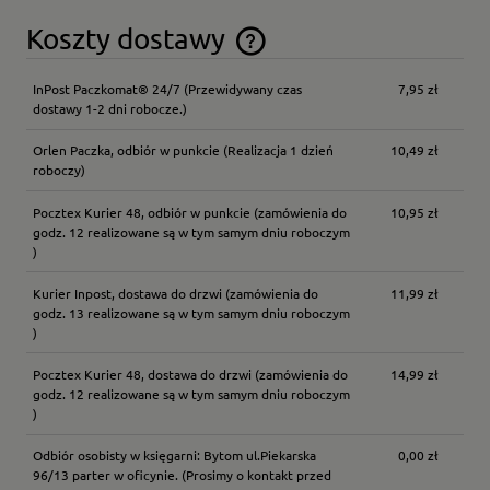
Koszty dostawy
Cena nie zawiera ewentualnych kosztów płatności
InPost Paczkomat® 24/7
(Przewidywany czas
7,95 zł
dostawy 1-2 dni robocze.)
Orlen Paczka, odbiór w punkcie
(Realizacja 1 dzień
10,49 zł
roboczy)
Pocztex Kurier 48, odbiór w punkcie
(zamówienia do
10,95 zł
godz. 12 realizowane są w tym samym dniu roboczym
)
Kurier Inpost, dostawa do drzwi
(zamówienia do
11,99 zł
godz. 13 realizowane są w tym samym dniu roboczym
)
Pocztex Kurier 48, dostawa do drzwi
(zamówienia do
14,99 zł
godz. 12 realizowane są w tym samym dniu roboczym
)
Odbiór osobisty w księgarni: Bytom ul.Piekarska
0,00 zł
96/13 parter w oficynie.
(Prosimy o kontakt przed