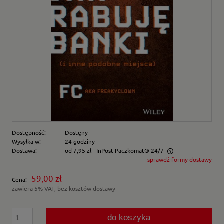
Dostępność:
Dostęny
Wysyłka w:
24 godziny
Dostawa:
od 7,95 zł
- InPost Paczkomat® 24/7
sprawdź formy dostawy
Cena nie zawiera ewentualnych kosztów płatności
59,00 zł
Cena:
zawiera 5% VAT, bez kosztów dostawy
do koszyka