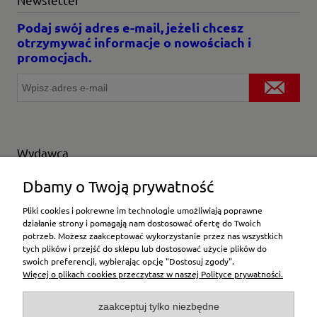
Podaj swój adres e-mail, jeżeli chcesz
otrzymywać informacje o nowościach i
promocjach.
Wydawca
Wybierz producenta
Dbamy o Twoją prywatność
Pliki cookies i pokrewne im technologie umożliwiają poprawne
działanie strony i pomagają nam dostosować ofertę do Twoich
potrzeb. Możesz zaakceptować wykorzystanie przez nas wszystkich
Moje konto
tych plików i przejść do sklepu lub dostosować użycie plików do
swoich preferencji, wybierając opcję "Dostosuj zgody".
Więcej o plikach cookies przeczytasz w naszej Polityce prywatności.
Płatności i dostawa
zaakceptuj tylko niezbędne
Pomoc