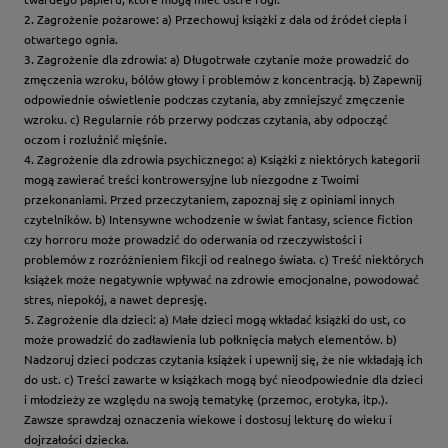
2. Zagrożenie pożarowe: a) Przechowuj książki z dala od źródeł ciepła i
otwartego ognia.
3. Zagrożenie dla zdrowia: a) Długotrwałe czytanie może prowadzić do
zmęczenia wzroku, bólów głowy i problemów z koncentracją. b) Zapewnij
odpowiednie oświetlenie podczas czytania, aby zmniejszyć zmęczenie
wzroku. c) Regularnie rób przerwy podczas czytania, aby odpocząć
oczom i rozluźnić mięśnie.
4. Zagrożenie dla zdrowia psychicznego: a) Książki z niektórych kategorii
mogą zawierać treści kontrowersyjne lub niezgodne z Twoimi
przekonaniami. Przed przeczytaniem, zapoznaj się z opiniami innych
czytelników. b) Intensywne wchodzenie w świat fantasy, science fiction
czy horroru może prowadzić do oderwania od rzeczywistości i
problemów z rozróżnieniem fikcji od realnego świata. c) Treść niektórych
książek może negatywnie wpływać na zdrowie emocjonalne, powodować
stres, niepokój, a nawet depresję.
5. Zagrożenie dla dzieci: a) Małe dzieci mogą wkładać książki do ust, co
może prowadzić do zadławienia lub połknięcia małych elementów. b)
Nadzoruj dzieci podczas czytania książek i upewnij się, że nie wkładają ich
do ust. c) Treści zawarte w książkach mogą być nieodpowiednie dla dzieci
i młodzieży ze względu na swoją tematykę (przemoc, erotyka, itp.).
Zawsze sprawdzaj oznaczenia wiekowe i dostosuj lekturę do wieku i
dojrzałości dziecka.