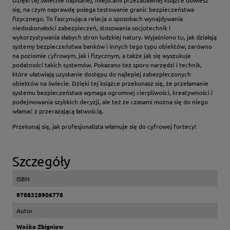
Dzięki tej świetnie napisanej, miejscami przezabawnej książce dowiesz
się, na czym naprawdę polega testowanie granic bezpieczeństwa
fizycznego. To fascynująca relacja o sposobach wynajdywania
niedoskonałości zabezpieczeń, stosowania socjotechnik i
wykorzystywania słabych stron ludzkiej natury. Wyjaśniono tu, jak działają
systemy bezpieczeństwa banków i innych tego typu obiektów, zarówno
na poziomie cyfrowym, jak i fizycznym, a także jak się wyszukuje
podatności takich systemów. Pokazano też sporo narzędzi i technik,
które ułatwiają uzyskanie dostępu do najlepiej zabezpieczonych
obiektów na świecie. Dzięki tej książce przekonasz się, że przełamanie
systemu bezpieczeństwa wymaga ogromnej cierpliwości, kreatywności i
podejmowania szybkich decyzji, ale też że czasami można się do niego
włamać z przerażającą łatwością.
Przekonaj się, jak profesjonalista włamuje się do cyfrowej fortecy!
Szczegóły
ISBN
9788328906778
Autor
Waśko Zbigniew