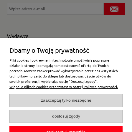
Wydawca
Wybierz producenta
Dbamy o Twoją prywatność
Pliki cookies i pokrewne im technologie umożliwiają poprawne
działanie strony i pomagają nam dostosować ofertę do Twoich
potrzeb. Możesz zaakceptować wykorzystanie przez nas wszystkich
Moje konto
tych plików i przejść do sklepu lub dostosować użycie plików do
swoich preferencji, wybierając opcję "Dostosuj zgody".
Więcej o plikach cookies przeczytasz w naszej Polityce prywatności.
Płatności i dostawa
zaakceptuj tylko niezbędne
Pomoc
dostosuj zgody
O firmie