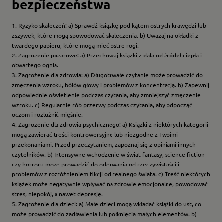
bezpieczeństwa
1. Ryzyko skaleczeń: a) Sprawdź książkę pod kątem ostrych krawędzi lub
zszywek, które mogą spowodować skaleczenia. b) Uważaj na okładki z
twardego papieru, które mogą mieć ostre rogi.
2. Zagrożenie pożarowe: a) Przechowuj książki z dala od źródeł ciepła i
otwartego ognia.
3. Zagrożenie dla zdrowia: a) Długotrwałe czytanie może prowadzić do
zmęczenia wzroku, bólów głowy i problemów z koncentracją. b) Zapewnij
odpowiednie oświetlenie podczas czytania, aby zmniejszyć zmęczenie
wzroku. c) Regularnie rób przerwy podczas czytania, aby odpocząć
oczom i rozluźnić mięśnie.
4. Zagrożenie dla zdrowia psychicznego: a) Książki z niektórych kategorii
mogą zawierać treści kontrowersyjne lub niezgodne z Twoimi
przekonaniami. Przed przeczytaniem, zapoznaj się z opiniami innych
czytelników. b) Intensywne wchodzenie w świat fantasy, science fiction
czy horroru może prowadzić do oderwania od rzeczywistości i
problemów z rozróżnieniem fikcji od realnego świata. c) Treść niektórych
książek może negatywnie wpływać na zdrowie emocjonalne, powodować
stres, niepokój, a nawet depresję.
5. Zagrożenie dla dzieci: a) Małe dzieci mogą wkładać książki do ust, co
może prowadzić do zadławienia lub połknięcia małych elementów. b)