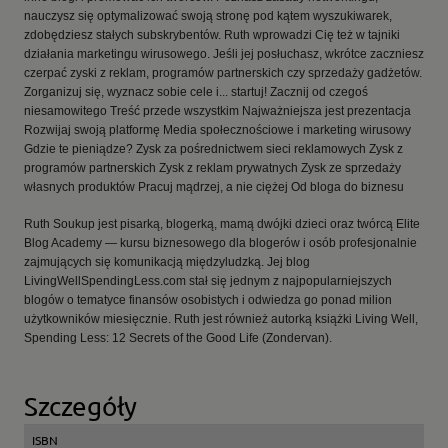
nauczysz się optymalizować swoją stronę pod kątem wyszukiwarek,
zdobędziesz stałych subskrybentów. Ruth wprowadzi Cię też w tajniki
działania marketingu wirusowego. Jeśli jej posłuchasz, wkrótce zaczniesz
czerpać zyski z reklam, programów partnerskich czy sprzedaży gadżetów.
Zorganizuj się, wyznacz sobie cele i... startuj! Zacznij od czegoś
niesamowitego Treść przede wszystkim Najważniejsza jest prezentacja
Rozwijaj swoją platformę Media społecznościowe i marketing wirusowy
Gdzie te pieniądze? Zysk za pośrednictwem sieci reklamowych Zysk z
programów partnerskich Zysk z reklam prywatnych Zysk ze sprzedaży
własnych produktów Pracuj mądrzej, a nie ciężej Od bloga do biznesu
Ruth Soukup jest pisarką, blogerką, mamą dwójki dzieci oraz twórcą Elite
Blog Academy — kursu biznesowego dla blogerów i osób profesjonalnie
zajmujących się komunikacją międzyludzką. Jej blog
LivingWellSpendingLess.com stał się jednym z najpopularniejszych
blogów o tematyce finansów osobistych i odwiedza go ponad milion
użytkowników miesięcznie. Ruth jest również autorką książki Living Well,
Spending Less: 12 Secrets of the Good Life (Zondervan).
Szczegóły
ISBN