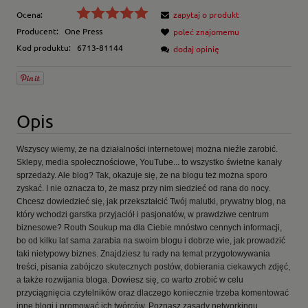
Ocena:
zapytaj o produkt
Producent:
One Press
poleć znajomemu
Kod produktu:
6713-81144
dodaj opinię
Opis
Wszyscy wiemy, że na działalności internetowej można nieźle zarobić.
Sklepy, media społecznościowe, YouTube... to wszystko świetne kanały
sprzedaży. Ale blog? Tak, okazuje się, że na blogu też można sporo
zyskać. I nie oznacza to, że masz przy nim siedzieć od rana do nocy.
Chcesz dowiedzieć się, jak przekształcić Twój malutki, prywatny blog, na
który wchodzi garstka przyjaciół i pasjonatów, w prawdziwe centrum
biznesowe? Routh Soukup ma dla Ciebie mnóstwo cennych informacji,
bo od kilku lat sama zarabia na swoim blogu i dobrze wie, jak prowadzić
taki nietypowy biznes. Znajdziesz tu rady na temat przygotowywania
treści, pisania zabójczo skutecznych postów, dobierania ciekawych zdjęć,
a także rozwijania bloga. Dowiesz się, co warto zrobić w celu
przyciągnięcia czytelników oraz dlaczego koniecznie trzeba komentować
inne blogi i promować ich twórców. Poznasz zasady networkingu,