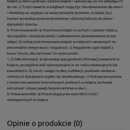
Nadzoruj dzieci podczas czytania książek i upewnij się, że nie wkładają ich
do ust. c) Treści zawarte w książkach mogą być nieodpowiednie dla dzieci
i młodzieży ze względu na swoją tematykę (przemoc, erotyka, itp.).
Zawsze sprawdzaj oznaczenia wiekowe i dostosuj lekturę do wieku i
dojrzałości dziecka.
6. Przechowywanie: a) Przechowuj książki w suchym i czystym miejscu,
aby zapobiec rozwojowi pleśni i uszkodzeniom spowodowanym przez
wilgoć. b) Unikaj przechowywania książek w miejscach narażonych na
ekstremalne temperatury i wilgotność. c) Regularnie czyść książki z
kurzu i brudu, aby zachować ich użyteczność.
7. Źródła informacji: a) Sprawdzaj wiarygodność informacji zawartych w
książce, szczególnie jeśli wykorzystujesz je do celów edukacyjnych lub
zawodowych. b) Zwróć uwagę na datę publikacji, ponieważ wiedza w
niektórych dziedzinach szybko się dezaktualizuje. c) Podczas korzystania
z linków lub zasobów internetowych podanych w książce zachowaj
ostrożność i stosuj zasady bezpieczeństwa w sieci.
8. Prawa autorskie: a) Przestrzegaj praw autorskich treści
udostępnionych w książce.
Opinie o produkcie (0)