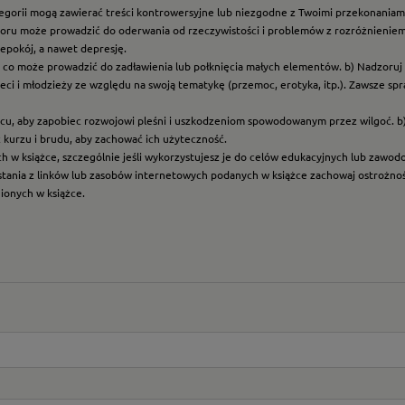
ategorii mogą zawierać treści kontrowersyjne lub niezgodne z Twoimi przekonaniami
roru może prowadzić do oderwania od rzeczywistości i problemów z rozróżnieniem f
epokój, a nawet depresję.
t, co może prowadzić do zadławienia lub połknięcia małych elementów. b) Nadzoruj dz
eci i młodzieży ze względu na swoją tematykę (przemoc, erotyka, itp.). Zawsze sp
scu, aby zapobiec rozwojowi pleśni i uszkodzeniom spowodowanym przez wilgoć. b
z kurzu i brudu, aby zachować ich użyteczność.
ych w książce, szczególnie jeśli wykorzystujesz je do celów edukacyjnych lub zawo
ystania z linków lub zasobów internetowych podanych w książce zachowaj ostrożność
nionych w książce.