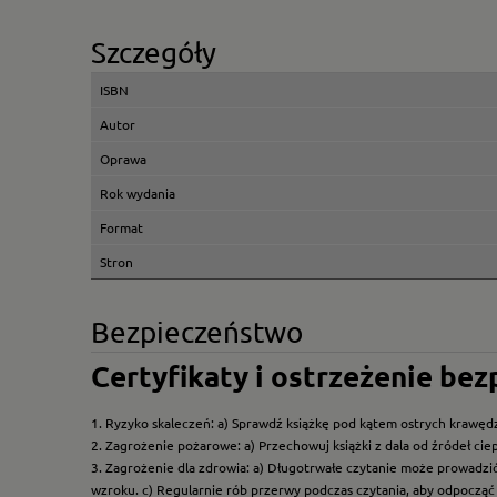
Szczegóły
ISBN
Autor
Oprawa
Rok wydania
Format
Stron
Bezpieczeństwo
Certyfikaty i ostrzeżenie be
1. Ryzyko skaleczeń: a) Sprawdź książkę pod kątem ostrych krawędz
2. Zagrożenie pożarowe: a) Przechowuj książki z dala od źródeł ciep
3. Zagrożenie dla zdrowia: a) Długotrwałe czytanie może prowadzi
wzroku. c) Regularnie rób przerwy podczas czytania, aby odpocząć 