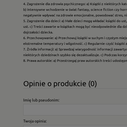
4. Zagrożenie dla zdrowia psychicznego: a) Książki z niektórych k
b) Intensywne wchodzenie w świat fantasy, science fiction czy hor
negatywnie wpływać na zdrowie emocjonalne, powodować stres, ni
5. Zagrożenie dla dzieci: a) Małe dzieci mogą wkładać książki do us
ust. c) Treści zawarte w książkach mogą być nieodpowiednie dla dzi
dojrzałości dziecka.
6. Przechowywanie: a) Przechowuj książki w suchym i czystym miej
ekstremalne temperatury i wilgotność. c) Regularnie czyść książki 
7. Źródła informacji: a) Sprawdzaj wiarygodność informacji zawart
niektórych dziedzinach szybko się dezaktualizuje. c) Podczas korz
8. Prawa autorskie: a) Przestrzegaj praw autorskich treści udostęp
Opinie o produkcie (0)
Imię lub pseudonim:
Twoja opinia: