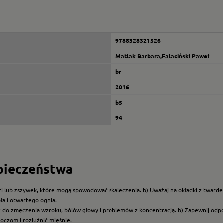
9788328321526
Matlak Barbara,Falaciński Paweł
br
2016
b5
94
zpieczeństwa
i lub zszywek, które mogą spowodować skaleczenia. b) Uważaj na okładki z twarde
ła i otwartego ognia.
ć do zmęczenia wzroku, bólów głowy i problemów z koncentracją. b) Zapewnij odp
oczom i rozluźnić mięśnie.