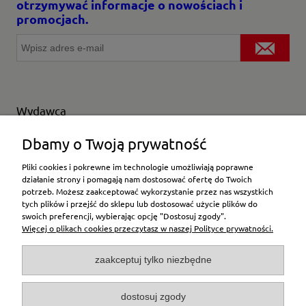
otrzymywać informacje o nowościach i
promocjach.
Wydawca
Wybierz producenta
Dbamy o Twoją prywatność
Pliki cookies i pokrewne im technologie umożliwiają poprawne
działanie strony i pomagają nam dostosować ofertę do Twoich
potrzeb. Możesz zaakceptować wykorzystanie przez nas wszystkich
Moje konto
tych plików i przejść do sklepu lub dostosować użycie plików do
swoich preferencji, wybierając opcję "Dostosuj zgody".
Więcej o plikach cookies przeczytasz w naszej Polityce prywatności.
Płatności i dostawa
zaakceptuj tylko niezbędne
Pomoc
dostosuj zgody
O firmie