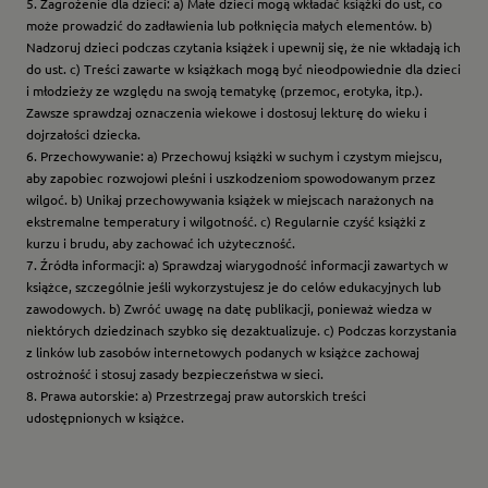
5. Zagrożenie dla dzieci: a) Małe dzieci mogą wkładać książki do ust, co
może prowadzić do zadławienia lub połknięcia małych elementów. b)
Nadzoruj dzieci podczas czytania książek i upewnij się, że nie wkładają ich
do ust. c) Treści zawarte w książkach mogą być nieodpowiednie dla dzieci
i młodzieży ze względu na swoją tematykę (przemoc, erotyka, itp.).
Zawsze sprawdzaj oznaczenia wiekowe i dostosuj lekturę do wieku i
dojrzałości dziecka.
6. Przechowywanie: a) Przechowuj książki w suchym i czystym miejscu,
aby zapobiec rozwojowi pleśni i uszkodzeniom spowodowanym przez
wilgoć. b) Unikaj przechowywania książek w miejscach narażonych na
ekstremalne temperatury i wilgotność. c) Regularnie czyść książki z
kurzu i brudu, aby zachować ich użyteczność.
7. Źródła informacji: a) Sprawdzaj wiarygodność informacji zawartych w
książce, szczególnie jeśli wykorzystujesz je do celów edukacyjnych lub
zawodowych. b) Zwróć uwagę na datę publikacji, ponieważ wiedza w
niektórych dziedzinach szybko się dezaktualizuje. c) Podczas korzystania
z linków lub zasobów internetowych podanych w książce zachowaj
ostrożność i stosuj zasady bezpieczeństwa w sieci.
8. Prawa autorskie: a) Przestrzegaj praw autorskich treści
udostępnionych w książce.