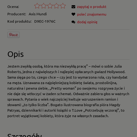
Ocena:
zapytaj o produkt
Producent:
Axis Mundi
poleć znajomemu
Kod produktu:
D9EC-1976C
dodaj opinię
Opis
Jestem zwykłą osobą, która ma niezwykłą pracę” – mówi o sobie Julia
Roberts, jedna z największych i najlepiej opłacanych gwiazd Hollywood.
Sama sięga po to, czego chce – czy jest to wymarzona rola, czy kandydat
na męża. Uznawana za najpiękniejszą kobietę świata, prostolinijna,
naturalna i pewna siebie, „Pretty woman” po swojemu rozgrywa życie i
nie daje się wtłoczyć w żaden schemat. Odważnie zabiera głos w ważnych
sprawach. Pytania o wiek najczęściej kwituje wzruszeniem ramion i
słowami: „to tylko liczba”. Bogato ilustrowana biografia pióra Magdy
Patryas, dziennikarki i autorki książki o T.Love „Potrzebuję wczoraj”, to
portret wyjątkowej kobiety, która żyje na własnych zasadach.
Szczegóły