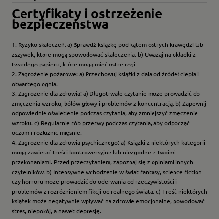
Certyfikaty i ostrzeżenie
bezpieczeństwa
1. Ryzyko skaleczeń: a) Sprawdź książkę pod kątem ostrych krawędzi lub
zszywek, które mogą spowodować skaleczenia. b) Uważaj na okładki z
twardego papieru, które mogą mieć ostre rogi.
2. Zagrożenie pożarowe: a) Przechowuj książki z dala od źródeł ciepła i
otwartego ognia.
3. Zagrożenie dla zdrowia: a) Długotrwałe czytanie może prowadzić do
zmęczenia wzroku, bólów głowy i problemów z koncentracją. b) Zapewnij
odpowiednie oświetlenie podczas czytania, aby zmniejszyć zmęczenie
wzroku. c) Regularnie rób przerwy podczas czytania, aby odpocząć
oczom i rozluźnić mięśnie.
4. Zagrożenie dla zdrowia psychicznego: a) Książki z niektórych kategorii
mogą zawierać treści kontrowersyjne lub niezgodne z Twoimi
przekonaniami. Przed przeczytaniem, zapoznaj się z opiniami innych
czytelników. b) Intensywne wchodzenie w świat fantasy, science fiction
czy horroru może prowadzić do oderwania od rzeczywistości i
problemów z rozróżnieniem fikcji od realnego świata. c) Treść niektórych
książek może negatywnie wpływać na zdrowie emocjonalne, powodować
stres, niepokój, a nawet depresję.