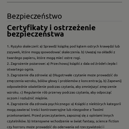
Bezpieczeństwo
Certyfikaty i ostrzeżenie
bezpieczeństwa
1. Ryzyko skaleczeń: a) Sprawdź książkę pod kątem ostrych krawędzi lub
zszywek, które mogą spowodować skaleczenia. b) Uważaj na okładki z
twardego papieru, które mogą mieć ostre rogi.
2. Zagrożenie pożarowe: a) Przechowuj książki z dala od źródeł ciepła i
otwartego ognia.
3. Zagrożenie dla zdrowia: a) Długotrwałe czytanie może prowadzić do
zmęczenia wzroku, bólów głowy i problemów z koncentracją. b) Zapewnij
odpowiednie oświetlenie podczas czytania, aby zmniejszyć zmęczenie
wzroku. c) Regularnie rób przerwy podczas czytania, aby odpocząć
oczom i rozluźnić mięśnie.
4. Zagrożenie dla zdrowia psychicznego: a) Książki z niektórych kategorii
mogą zawierać treści kontrowersyjne lub niezgodne z Twoimi
przekonaniami. Przed przeczytaniem, zapoznaj się z opiniami innych
czytelników. b) Intensywne wchodzenie w świat fantasy, science fiction
czy horroru może prowadzić do oderwania od rzeczywistości i