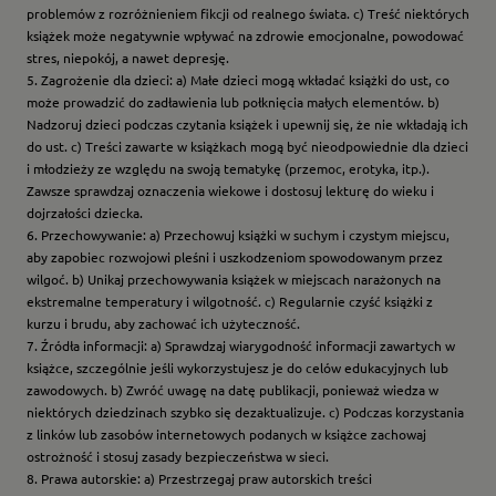
problemów z rozróżnieniem fikcji od realnego świata. c) Treść niektórych
książek może negatywnie wpływać na zdrowie emocjonalne, powodować
stres, niepokój, a nawet depresję.
5. Zagrożenie dla dzieci: a) Małe dzieci mogą wkładać książki do ust, co
może prowadzić do zadławienia lub połknięcia małych elementów. b)
Nadzoruj dzieci podczas czytania książek i upewnij się, że nie wkładają ich
do ust. c) Treści zawarte w książkach mogą być nieodpowiednie dla dzieci
i młodzieży ze względu na swoją tematykę (przemoc, erotyka, itp.).
Zawsze sprawdzaj oznaczenia wiekowe i dostosuj lekturę do wieku i
dojrzałości dziecka.
6. Przechowywanie: a) Przechowuj książki w suchym i czystym miejscu,
aby zapobiec rozwojowi pleśni i uszkodzeniom spowodowanym przez
wilgoć. b) Unikaj przechowywania książek w miejscach narażonych na
ekstremalne temperatury i wilgotność. c) Regularnie czyść książki z
kurzu i brudu, aby zachować ich użyteczność.
7. Źródła informacji: a) Sprawdzaj wiarygodność informacji zawartych w
książce, szczególnie jeśli wykorzystujesz je do celów edukacyjnych lub
zawodowych. b) Zwróć uwagę na datę publikacji, ponieważ wiedza w
niektórych dziedzinach szybko się dezaktualizuje. c) Podczas korzystania
z linków lub zasobów internetowych podanych w książce zachowaj
ostrożność i stosuj zasady bezpieczeństwa w sieci.
8. Prawa autorskie: a) Przestrzegaj praw autorskich treści