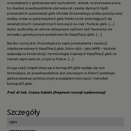
w kontaktach z gleboznawcami zachodnimi. Jednak recenzowana praca
to również prawdopodobnie pierwsza od czasów słynnych Myśli
przewodnich systematyki gleb Michała Strzemskiego próba syntetycznej
analizy zmian w systematykach gleb Polski na tle zmieniających się
wewnętrznych i zewnętrznych koncepcji na rolę i funkcje gleb. […]
Autor podkreśla, że wbrew obiegowym opiniom Soil Taxonomy nie
zerwała z genetycznym podejściem do klasyfikacji gleb. […]
Bardzo cenny jest chronologiczny zapis powstawania i ewolucji
międzynarodowych klasyfikacji gleb, które dziś – jako WRB – istotnie
wpływają na konstrukcję i terminologię krajowych klasyfikacji gleb na
niemal całym świecie, w tym w Polsce. […]
Druga część książki dotycząca kartografii gleb wydaje się tym
istotniejsza, że prawdopodobnie jest pierwszym w historii polskiego
gleboznawstwa syntetycznym przeglądem koncepcji i metodyki
kartografii gleb.
Prof. dr hab. Cezary Kabała (fragment recenzji wydawniczej)
Szczegóły
ISBN
9788381563451