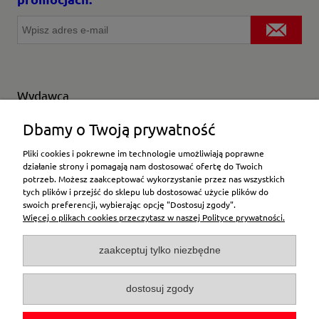
Wydawca
Wybierz producenta
Dbamy o Twoją prywatność
Pliki cookies i pokrewne im technologie umożliwiają poprawne
działanie strony i pomagają nam dostosować ofertę do Twoich
potrzeb. Możesz zaakceptować wykorzystanie przez nas wszystkich
Moje konto
tych plików i przejść do sklepu lub dostosować użycie plików do
swoich preferencji, wybierając opcję "Dostosuj zgody".
Więcej o plikach cookies przeczytasz w naszej Polityce prywatności.
Płatności i dostawa
zaakceptuj tylko niezbędne
Pomoc
dostosuj zgody
O firmie