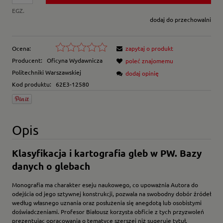
EGZ.
dodaj do przechowalni
Ocena:
zapytaj o produkt
Producent:
Oficyna Wydawnicza
poleć znajomemu
Politechniki Warszawskiej
dodaj opinię
Kod produktu:
62E3-12580
Opis
Klasyfikacja i kartografia gleb w PW. Bazy
danych o glebach
Monografia ma charakter eseju naukowego, co upoważnia Autora do
odejścia od jego sztywnej konstrukcji, pozwala na swobodny dobór źródeł
według własnego uznania oraz posłużenia się anegdotą lub osobistymi
doświadczeniami. Profesor Białousz korzysta obficie z tych przyzwoleń
prezentując opracowania o tematyce szerszej niż sugeruje tytuł,