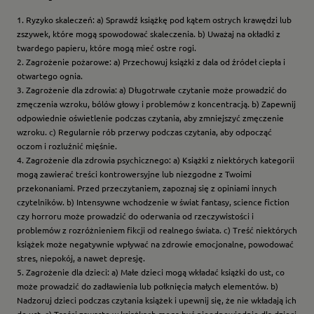
1. Ryzyko skaleczeń: a) Sprawdź książkę pod kątem ostrych krawędzi lub
zszywek, które mogą spowodować skaleczenia. b) Uważaj na okładki z
twardego papieru, które mogą mieć ostre rogi.
2. Zagrożenie pożarowe: a) Przechowuj książki z dala od źródeł ciepła i
otwartego ognia.
3. Zagrożenie dla zdrowia: a) Długotrwałe czytanie może prowadzić do
zmęczenia wzroku, bólów głowy i problemów z koncentracją. b) Zapewnij
odpowiednie oświetlenie podczas czytania, aby zmniejszyć zmęczenie
wzroku. c) Regularnie rób przerwy podczas czytania, aby odpocząć
oczom i rozluźnić mięśnie.
4. Zagrożenie dla zdrowia psychicznego: a) Książki z niektórych kategorii
mogą zawierać treści kontrowersyjne lub niezgodne z Twoimi
przekonaniami. Przed przeczytaniem, zapoznaj się z opiniami innych
czytelników. b) Intensywne wchodzenie w świat fantasy, science fiction
czy horroru może prowadzić do oderwania od rzeczywistości i
problemów z rozróżnieniem fikcji od realnego świata. c) Treść niektórych
książek może negatywnie wpływać na zdrowie emocjonalne, powodować
stres, niepokój, a nawet depresję.
5. Zagrożenie dla dzieci: a) Małe dzieci mogą wkładać książki do ust, co
może prowadzić do zadławienia lub połknięcia małych elementów. b)
Nadzoruj dzieci podczas czytania książek i upewnij się, że nie wkładają ich