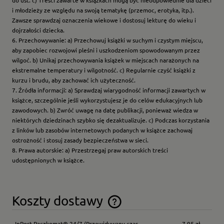
do ust. c) Treści zawarte w książkach mogą być nieodpowiednie dla dzieci
i młodzieży ze względu na swoją tematykę (przemoc, erotyka, itp.).
Zawsze sprawdzaj oznaczenia wiekowe i dostosuj lekturę do wieku i
dojrzałości dziecka.
6. Przechowywanie: a) Przechowuj książki w suchym i czystym miejscu,
aby zapobiec rozwojowi pleśni i uszkodzeniom spowodowanym przez
wilgoć. b) Unikaj przechowywania książek w miejscach narażonych na
ekstremalne temperatury i wilgotność. c) Regularnie czyść książki z
kurzu i brudu, aby zachować ich użyteczność.
7. Źródła informacji: a) Sprawdzaj wiarygodność informacji zawartych w
książce, szczególnie jeśli wykorzystujesz je do celów edukacyjnych lub
zawodowych. b) Zwróć uwagę na datę publikacji, ponieważ wiedza w
niektórych dziedzinach szybko się dezaktualizuje. c) Podczas korzystania
z linków lub zasobów internetowych podanych w książce zachowaj
ostrożność i stosuj zasady bezpieczeństwa w sieci.
8. Prawa autorskie: a) Przestrzegaj praw autorskich treści
udostępnionych w książce.
Koszty dostawy
Cena nie zawiera ewentualnych kosztów płatności
InPost Paczkomat® 24/7
(Przewidywany czas
7,95 zł