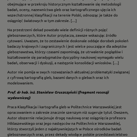
obejmujące w przekroju historycznym kształtowanie się metodologii
badań, oceny, nazewnictwa gleb oraz kartograficznego ujęcia ich
wszechstronnej klasyfikacji na terenie Polski, odnosząc je także do
osiągnięć światowych w tym zakresie. […]
Na przestrzeni dekad powstało wiele definicji różnych pojęć
gleboznawczych, które Autor przytacza, zawsze wskazując źródło
cytowani. Uważam, że to zestawienie doskonale oddaje dorobek pokoleń
badaczy krajowych i zagranicznych i jest wielce pouczające dla adeptów
gleboznawstwa, którzy czasami zapominają, że utrwalenie poglądów i
kształtowanie się paradygmatów dyscypliny naukowej wymagało wielu
badań, obserwacji i dyskusji, a następnie konsolidacji wniosków. […]
Autor nie pomija w swych rozważaniach aktualnej problematyki związanej
z cyfrową kartografią gleb, bazami danych o glebach oraz ich
modelowaniem.
Prof. dr hab. inż. Stanisław Gruszczyński (fragment recenzji
wydawniczej)
Praca Klasyfikacja i kartografia gleb w Politechnice Warszawskiej jest
opracowaniem o zakresie znacznie szerszym niż sugeruje tytuł. Owszem,
Autor obszernie relacjonuje drogę naukową oraz osiągnięcia profesora
Miklaszewskiego oraz jego następców na Politechnice Warszawskiej,
którzy stworzyli jeden z najaktywniejszych w Polsce ośrodków badań
gleboznawczych oraz, przez dekady wiodące polskie przedstawicielstwo