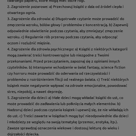
twardego papieru, które mogą mieć ostre rogi.
2. Zagrożenie pożarowe: a) Przechowuj książki z dala od źródeł ciepła i
otwartego ognia.
3. Zagrożenie dla zdrowia: a) Długotrwałe czytanie może prowadzić do
zmęczenia wzroku, bólów głowy i problemów z koncentracją. b) Zapewnij
odpowiednie oświetlenie podczas czytania, aby zmniejszyć zmęczenie
wzroku. c) Regularnie rób przerwy podczas czytania, aby odpocząć
oczom i rozluźnić mięśnie.
4. Zagrożenie dla zdrowia psychicznego: a) Książki z niektórych kategorii
mogą zawierać treści kontrowersyjne lub niezgodne z Twoimi
przekonaniami. Przed przeczytaniem, zapoznaj się z opiniami innych
czytelników. b) Intensywne wchodzenie w świat fantasy, science fiction
czy horroru może prowadzić do oderwania od rzeczywistości i
problemów z rozróżnieniem fikcji od realnego świata. c) Treść niektórych
książek może negatywnie wpływać na zdrowie emocjonalne, powodować
stres, niepokój, a nawet depresję.
5. Zagrożenie dla dzieci: a) Małe dzieci mogą wkładać książki do ust, co
może prowadzić do zadławienia lub połknięcia małych elementów. b)
Nadzoruj dzieci podczas czytania książek i upewnij się, że nie wkładają ich
do ust. c) Treści zawarte w książkach mogą być nieodpowiednie dla dzieci
i młodzieży ze względu na swoją tematykę (przemoc, erotyka, itp.).
Zawsze sprawdzaj oznaczenia wiekowe i dostosuj lekturę do wieku i
dojrzałości dziecka.