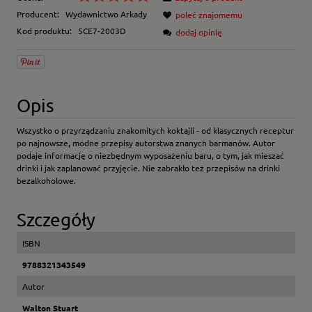
Producent:
Wydawnictwo Arkady
poleć znajomemu
Kod produktu:
5CE7-2003D
dodaj opinię
Opis
Wszystko o przyrządzaniu znakomitych koktajli - od klasycznych receptur
po najnowsze, modne przepisy autorstwa znanych barmanów. Autor
podaje informację o niezbędnym wyposażeniu baru, o tym, jak mieszać
drinki i jak zaplanować przyjęcie. Nie zabrakło też przepisów na drinki
bezalkoholowe.
Szczegóły
ISBN
9788321343549
Autor
Walton Stuart