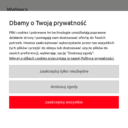
Wydawca
Wybierz producenta
Dbamy o Twoją prywatność
Pliki cookies i pokrewne im technologie umożliwiają poprawne
działanie strony i pomagają nam dostosować ofertę do Twoich
potrzeb. Możesz zaakceptować wykorzystanie przez nas wszystkich
Moje konto
tych plików i przejść do sklepu lub dostosować użycie plików do
swoich preferencji, wybierając opcję "Dostosuj zgody".
Więcej o plikach cookies przeczytasz w naszej Polityce prywatności.
Płatności i dostawa
zaakceptuj tylko niezbędne
Pomoc
dostosuj zgody
O firmie
zaakceptuj wszystkie
pokaż pełną wersję strony