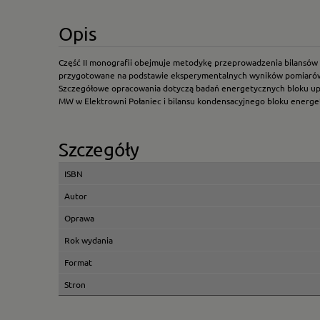
Opis
Część II monografii obejmuje metodykę przeprowadzenia bilansów
przygotowane na podstawie eksperymentalnych wyników pomiarów
Szczegółowe opracowania dotyczą badań energetycznych bloku up
MW w Elektrowni Połaniec i bilansu kondensacyjnego bloku ener
Szczegóły
ISBN
Autor
Oprawa
Rok wydania
Format
Stron