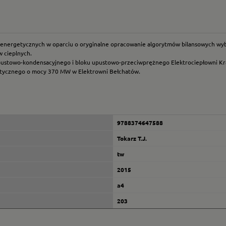
 energetycznych w oparciu o oryginalne opracowanie algorytmów bilansowych wyb
 cieplnych.
ustowo-kondensacyjnego i bloku upustowo-przeciwprężnego Elektrociepłowni Kr
getycznego o mocy 370 MW w Elektrowni Bełchatów.
9788374647588
Tokarz T.J.
tw
2015
a4
203