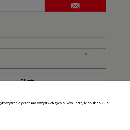
O firmie
Kontakt
Certyfikat dla małych księgarni
orzystanie przez nas wszystkich tych plików i przejść do sklepu lub
Blog
O nas