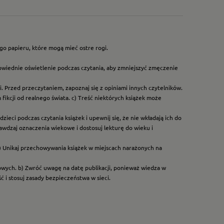
go papieru, które mogą mieć ostre rogi.
owiednie oświetlenie podczas czytania, aby zmniejszyć zmęczenie
. Przed przeczytaniem, zapoznaj się z opiniami innych czytelników.
ikcji od realnego świata. c) Treść niektórych książek może
ieci podczas czytania książek i upewnij się, że nie wkładają ich do
rawdzaj oznaczenia wiekowe i dostosuj lekturę do wieku i
) Unikaj przechowywania książek w miejscach narażonych na
dowych. b) Zwróć uwagę na datę publikacji, ponieważ wiedza w
 i stosuj zasady bezpieczeństwa w sieci.