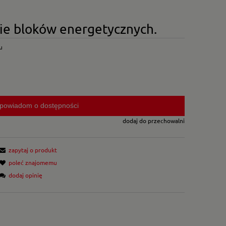
nie bloków energetycznych.
u
powiadom o dostępności
dodaj do przechowalni
zapytaj o produkt
poleć znajomemu
dodaj opinię