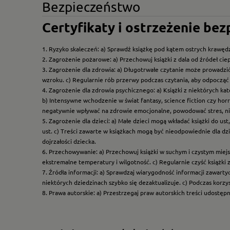
Bezpieczeństwo
Certyfikaty i ostrzeżenie be
1. Ryzyko skaleczeń: a) Sprawdź książkę pod kątem ostrych krawędz
2. Zagrożenie pożarowe: a) Przechowuj książki z dala od źródeł ciep
3. Zagrożenie dla zdrowia: a) Długotrwałe czytanie może prowadzi
wzroku. c) Regularnie rób przerwy podczas czytania, aby odpocząć 
4. Zagrożenie dla zdrowia psychicznego: a) Książki z niektórych k
b) Intensywne wchodzenie w świat fantasy, science fiction czy hor
negatywnie wpływać na zdrowie emocjonalne, powodować stres, ni
5. Zagrożenie dla dzieci: a) Małe dzieci mogą wkładać książki do us
ust. c) Treści zawarte w książkach mogą być nieodpowiednie dla dzi
dojrzałości dziecka.
6. Przechowywanie: a) Przechowuj książki w suchym i czystym miej
ekstremalne temperatury i wilgotność. c) Regularnie czyść książki 
7. Źródła informacji: a) Sprawdzaj wiarygodność informacji zawart
niektórych dziedzinach szybko się dezaktualizuje. c) Podczas korz
8. Prawa autorskie: a) Przestrzegaj praw autorskich treści udostęp