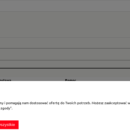
dostawa
Pomoc
zty wysyłki
Regulamin
ranicę
Mapa strony
rony i pomagają nam dostosować ofertę do Twoich potrzeb. Możesz zaakceptować wyk
Polityka cookies
 zgody".
Ustawienia plików cookies
Odstąpienie od umowy
szystkie