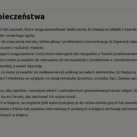
zpieczeństwa
i lub zszywek, które mogą spowodować skaleczenia. b) Uważaj na okładki z twarde
ła i otwartego ognia.
ć do zmęczenia wzroku, bólów głowy i problemów z koncentracją. b) Zapewnij odp
oczom i rozluźnić mięśnie.
ategorii mogą zawierać treści kontrowersyjne lub niezgodne z Twoimi przekonaniami
roru może prowadzić do oderwania od rzeczywistości i problemów z rozróżnieniem f
epokój, a nawet depresję.
t, co może prowadzić do zadławienia lub połknięcia małych elementów. b) Nadzoruj dz
eci i młodzieży ze względu na swoją tematykę (przemoc, erotyka, itp.). Zawsze sp
scu, aby zapobiec rozwojowi pleśni i uszkodzeniom spowodowanym przez wilgoć. b
z kurzu i brudu, aby zachować ich użyteczność.
ych w książce, szczególnie jeśli wykorzystujesz je do celów edukacyjnych lub zawo
ystania z linków lub zasobów internetowych podanych w książce zachowaj ostrożność
nionych w książce.