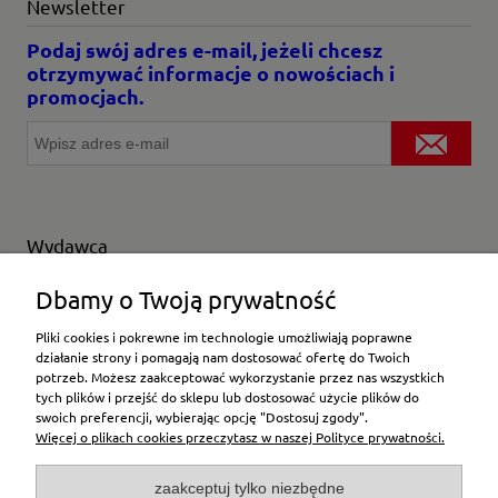
Newsletter
Podaj swój adres e-mail, jeżeli chcesz
otrzymywać informacje o nowościach i
promocjach.
Wydawca
Wybierz producenta
Dbamy o Twoją prywatność
Pliki cookies i pokrewne im technologie umożliwiają poprawne
działanie strony i pomagają nam dostosować ofertę do Twoich
potrzeb. Możesz zaakceptować wykorzystanie przez nas wszystkich
Moje konto
tych plików i przejść do sklepu lub dostosować użycie plików do
swoich preferencji, wybierając opcję "Dostosuj zgody".
Więcej o plikach cookies przeczytasz w naszej Polityce prywatności.
Płatności i dostawa
zaakceptuj tylko niezbędne