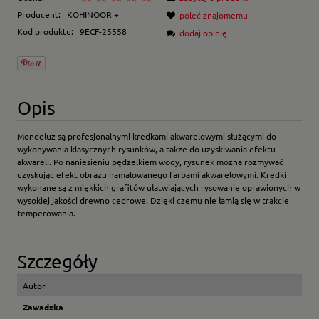
Producent:
KOHINOOR +
poleć znajomemu
Kod produktu:
9ECF-25558
dodaj opinię
Opis
Mondeluz są profesjonalnymi kredkami akwarelowymi służącymi do
wykonywania klasycznych rysunków, a także do uzyskiwania efektu
akwareli. Po naniesieniu pędzelkiem wody, rysunek można rozmywać
uzyskując efekt obrazu namalowanego farbami akwarelowymi. Kredki
wykonane są z miękkich grafitów ułatwiających rysowanie oprawionych w
wysokiej jakości drewno cedrowe. Dzięki czemu nie łamią się w trakcie
temperowania.
Szczegóły
Autor
Zawadzka