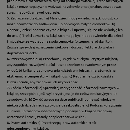
problemów z rozróżnieniem fikcji od realnego świata. c) Treść niektórych
książek może negatywnie wpływać na zdrowie emocjonalne, powodować
stres, niepokój, a nawet depresję.
5. Zagrożenie dla dzieci: a) Małe dzieci mogą wkładać książki do ust, co
może prowadzić do zadławienia lub połknięcia małych elementów. b)
Nadzoruj dzieci podczas czytania książek i upewnij się, że nie wkładają ich
do ust. c) Treści zawarte w książkach mogą być nieodpowiednie dla dzieci
i młodzieży ze względu na swoją tematykę (przemoc, erotyka, itp.).
Zawsze sprawdzaj oznaczenia wiekowe i dostosuj lekturę do wieku i
dojrzałości dziecka.
6. Przechowywanie: a) Przechowuj książki w suchym i czystym miejscu,
aby zapobiec rozwojowi pleśni i uszkodzeniom spowodowanym przez
wilgoć. b) Unikaj przechowywania książek w miejscach narażonych na
ekstremalne temperatury i wilgotność. c) Regularnie czyść książki z
kurzu i brudu, aby zachować ich użyteczność.
7. Źródła informacji: a) Sprawdzaj wiarygodność informacji zawartych w
książce, szczególnie jeśli wykorzystujesz je do celów edukacyjnych lub
zawodowych. b) Zwróć uwagę na datę publikacji, ponieważ wiedza w
niektórych dziedzinach szybko się dezaktualizuje. c) Podczas korzystania
z linków lub zasobów internetowych podanych w książce zachowaj
ostrożność i stosuj zasady bezpieczeństwa w sieci.
8. Prawa autorskie: a) Przestrzegaj praw autorskich treści
udostępnionych w książce.