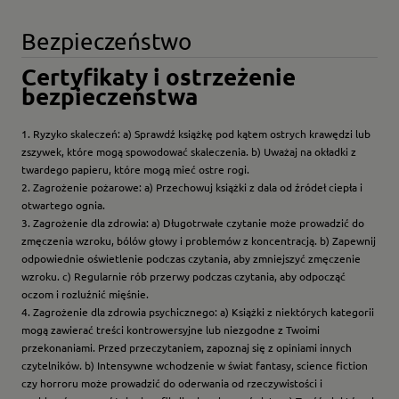
Bezpieczeństwo
Certyfikaty i ostrzeżenie
bezpieczeństwa
1. Ryzyko skaleczeń: a) Sprawdź książkę pod kątem ostrych krawędzi lub
zszywek, które mogą spowodować skaleczenia. b) Uważaj na okładki z
twardego papieru, które mogą mieć ostre rogi.
2. Zagrożenie pożarowe: a) Przechowuj książki z dala od źródeł ciepła i
otwartego ognia.
3. Zagrożenie dla zdrowia: a) Długotrwałe czytanie może prowadzić do
zmęczenia wzroku, bólów głowy i problemów z koncentracją. b) Zapewnij
odpowiednie oświetlenie podczas czytania, aby zmniejszyć zmęczenie
wzroku. c) Regularnie rób przerwy podczas czytania, aby odpocząć
oczom i rozluźnić mięśnie.
4. Zagrożenie dla zdrowia psychicznego: a) Książki z niektórych kategorii
mogą zawierać treści kontrowersyjne lub niezgodne z Twoimi
przekonaniami. Przed przeczytaniem, zapoznaj się z opiniami innych
czytelników. b) Intensywne wchodzenie w świat fantasy, science fiction
czy horroru może prowadzić do oderwania od rzeczywistości i