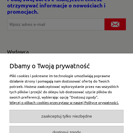
otrzymywać informacje o nowościach i
promocjach.
Wydawca
Wybierz producenta
Dbamy o Twoją prywatność
Pliki cookies i pokrewne im technologie umożliwiają poprawne
działanie strony i pomagają nam dostosować ofertę do Twoich
potrzeb. Możesz zaakceptować wykorzystanie przez nas wszystkich
Moje konto
tych plików i przejść do sklepu lub dostosować użycie plików do
swoich preferencji, wybierając opcję "Dostosuj zgody".
Więcej o plikach cookies przeczytasz w naszej Polityce prywatności.
Płatności i dostawa
zaakceptuj tylko niezbędne
Pomoc
dostosuj zgody