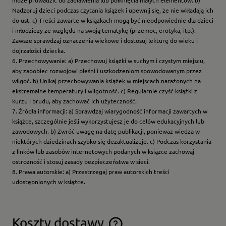
może prowadzić do zadławienia lub połknięcia małych elementów. b)
Nadzoruj dzieci podczas czytania książek i upewnij się, że nie wkładają ich
do ust. c) Treści zawarte w książkach mogą być nieodpowiednie dla dzieci
i młodzieży ze względu na swoją tematykę (przemoc, erotyka, itp.).
Zawsze sprawdzaj oznaczenia wiekowe i dostosuj lekturę do wieku i
dojrzałości dziecka.
6. Przechowywanie: a) Przechowuj książki w suchym i czystym miejscu,
aby zapobiec rozwojowi pleśni i uszkodzeniom spowodowanym przez
wilgoć. b) Unikaj przechowywania książek w miejscach narażonych na
ekstremalne temperatury i wilgotność. c) Regularnie czyść książki z
kurzu i brudu, aby zachować ich użyteczność.
7. Źródła informacji: a) Sprawdzaj wiarygodność informacji zawartych w
książce, szczególnie jeśli wykorzystujesz je do celów edukacyjnych lub
zawodowych. b) Zwróć uwagę na datę publikacji, ponieważ wiedza w
niektórych dziedzinach szybko się dezaktualizuje. c) Podczas korzystania
z linków lub zasobów internetowych podanych w książce zachowaj
ostrożność i stosuj zasady bezpieczeństwa w sieci.
8. Prawa autorskie: a) Przestrzegaj praw autorskich treści
udostępnionych w książce.
Koszty dostawy