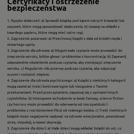
Certyfikaty i ostrzeżenie
bezpieczeństwa
1. Ryzyko skaleczeń: a) Sprawdź książkę pod kątem ostrych krawędzi lub
zszywek, które mogą spowodować skaleczenia. b) Uważaj na okładki z
twardego papieru, które mogą mieć ostre rogi.
2. Zagrożenie pożarowe: a) Przechowuj książki z dala od źródeł ciepła i
otwartego ognia.
3. Zagrożenie dla zdrowia: a) Długotrwałe czytanie może prowadzić do
zmęczenia wzroku, bólów głowy i problemów z koncentracją. b) Zapewnij
odpowiednie oświetlenie podczas czytania, aby zmniejszyć zmęczenie
wzroku. c) Regularnie rób przerwy podczas czytania, aby odpocząć
oczom i rozluźnić mięśnie.
4. Zagrożenie dla zdrowia psychicznego: a) Książki z niektórych kategorii
mogą zawierać treści kontrowersyjne lub niezgodne z Twoimi
przekonaniami. Przed przeczytaniem, zapoznaj się z opiniami innych
czytelników. b) Intensywne wchodzenie w świat fantasy, science fiction
czy horroru może prowadzić do oderwania od rzeczywistości i
problemów z rozróżnieniem fikcji od realnego świata. c) Treść niektórych
książek może negatywnie wpływać na zdrowie emocjonalne, powodować
stres, niepokój, a nawet depresję.
5. Zagrożenie dla dzieci: a) Małe dzieci mogą wkładać książki do ust, co