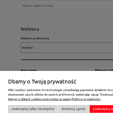
Wydawca
Wybierz producenta
Moje konto
Płatności i 
Twoje zamówienia
Sposoby i kos
Dbamy o Twoją prywatność
Ustawienia konta
Wysyłka za G
Pliki cookies i pokrewne im technologie umożliwiają poprawne działanie st
Przechowalnia
Płatność
dostosować użycie plików do swoich preferencji, wybierając opcję "Dostosuj
Więcej o plikach cookies przeczytasz w naszej Polityce prywatności.
zaakceptuj tylko niezbędne
dostosuj zgody
zaakceptuj w