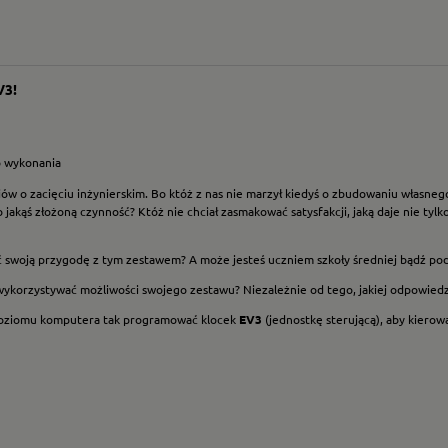
V3!
o wykonania
ów o zacięciu inżynierskim. Bo któż z nas nie marzył kiedyś o zbudowaniu własne
kąś złożoną czynność? Któż nie chciał zasmakować satysfakcji, jaką daje nie tyl
ąć swoją przygodę z tym zestawem? A może jesteś uczniem szkoły średniej bądź p
wykorzystywać możliwości swojego zestawu? Niezależnie od tego, jakiej odpowiedzi ud
 poziomu komputera tak programować klocek
EV3
(jednostkę sterującą), aby kierow