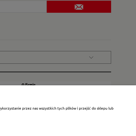
O firmie
Kontakt
Certyfikat dla małych księgarni
orzystanie przez nas wszystkich tych plików i przejść do sklepu lub
Blog
O nas