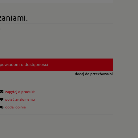
zaniami.
u
powiadom o dostępności
dodaj do przechowalni
zapytaj o produkt
poleć znajomemu
dodaj opinię