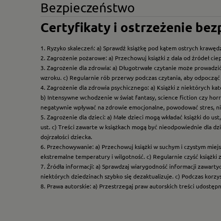
Bezpieczeństwo
Certyfikaty i ostrzeżenie be
1. Ryzyko skaleczeń: a) Sprawdź książkę pod kątem ostrych krawędz
2. Zagrożenie pożarowe: a) Przechowuj książki z dala od źródeł ciep
3. Zagrożenie dla zdrowia: a) Długotrwałe czytanie może prowadzi
wzroku. c) Regularnie rób przerwy podczas czytania, aby odpocząć 
4. Zagrożenie dla zdrowia psychicznego: a) Książki z niektórych k
b) Intensywne wchodzenie w świat fantasy, science fiction czy hor
negatywnie wpływać na zdrowie emocjonalne, powodować stres, ni
5. Zagrożenie dla dzieci: a) Małe dzieci mogą wkładać książki do us
ust. c) Treści zawarte w książkach mogą być nieodpowiednie dla dzi
dojrzałości dziecka.
6. Przechowywanie: a) Przechowuj książki w suchym i czystym miej
ekstremalne temperatury i wilgotność. c) Regularnie czyść książki 
7. Źródła informacji: a) Sprawdzaj wiarygodność informacji zawart
niektórych dziedzinach szybko się dezaktualizuje. c) Podczas korz
8. Prawa autorskie: a) Przestrzegaj praw autorskich treści udostęp