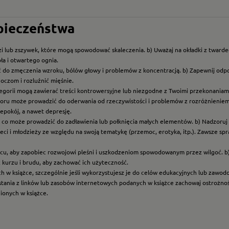
zpieczeństwa
i lub zszywek, które mogą spowodować skaleczenia. b) Uważaj na okładki z twarde
ła i otwartego ognia.
ć do zmęczenia wzroku, bólów głowy i problemów z koncentracją. b) Zapewnij odp
oczom i rozluźnić mięśnie.
ategorii mogą zawierać treści kontrowersyjne lub niezgodne z Twoimi przekonaniami
roru może prowadzić do oderwania od rzeczywistości i problemów z rozróżnieniem f
epokój, a nawet depresję.
t, co może prowadzić do zadławienia lub połknięcia małych elementów. b) Nadzoruj dz
eci i młodzieży ze względu na swoją tematykę (przemoc, erotyka, itp.). Zawsze sp
scu, aby zapobiec rozwojowi pleśni i uszkodzeniom spowodowanym przez wilgoć. b
z kurzu i brudu, aby zachować ich użyteczność.
ych w książce, szczególnie jeśli wykorzystujesz je do celów edukacyjnych lub zawo
ystania z linków lub zasobów internetowych podanych w książce zachowaj ostrożność
nionych w książce.