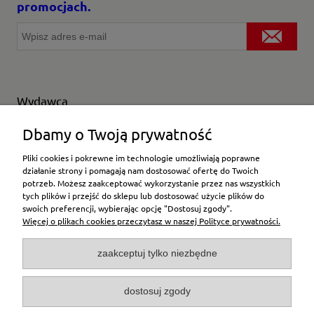
promocjach.
Wydawca
Wybierz producenta
Dbamy o Twoją prywatność
Pliki cookies i pokrewne im technologie umożliwiają poprawne
działanie strony i pomagają nam dostosować ofertę do Twoich
potrzeb. Możesz zaakceptować wykorzystanie przez nas wszystkich
Moje konto
tych plików i przejść do sklepu lub dostosować użycie plików do
swoich preferencji, wybierając opcję "Dostosuj zgody".
Więcej o plikach cookies przeczytasz w naszej Polityce prywatności.
Płatności i dostawa
zaakceptuj tylko niezbędne
Pomoc
dostosuj zgody
O firmie