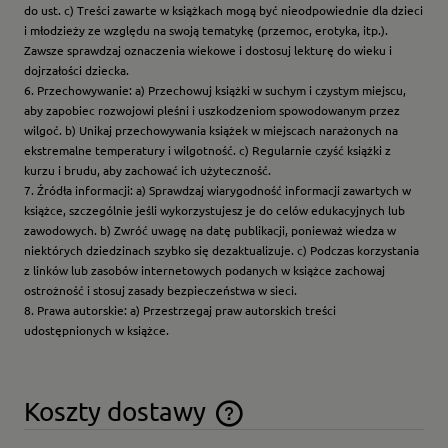
do ust. c) Treści zawarte w książkach mogą być nieodpowiednie dla dzieci
i młodzieży ze względu na swoją tematykę (przemoc, erotyka, itp.).
Zawsze sprawdzaj oznaczenia wiekowe i dostosuj lekturę do wieku i
dojrzałości dziecka.
6. Przechowywanie: a) Przechowuj książki w suchym i czystym miejscu,
aby zapobiec rozwojowi pleśni i uszkodzeniom spowodowanym przez
wilgoć. b) Unikaj przechowywania książek w miejscach narażonych na
ekstremalne temperatury i wilgotność. c) Regularnie czyść książki z
kurzu i brudu, aby zachować ich użyteczność.
7. Źródła informacji: a) Sprawdzaj wiarygodność informacji zawartych w
książce, szczególnie jeśli wykorzystujesz je do celów edukacyjnych lub
zawodowych. b) Zwróć uwagę na datę publikacji, ponieważ wiedza w
niektórych dziedzinach szybko się dezaktualizuje. c) Podczas korzystania
z linków lub zasobów internetowych podanych w książce zachowaj
ostrożność i stosuj zasady bezpieczeństwa w sieci.
8. Prawa autorskie: a) Przestrzegaj praw autorskich treści
udostępnionych w książce.
Koszty dostawy
Cena nie zawiera ewentualnych kosztów płatności