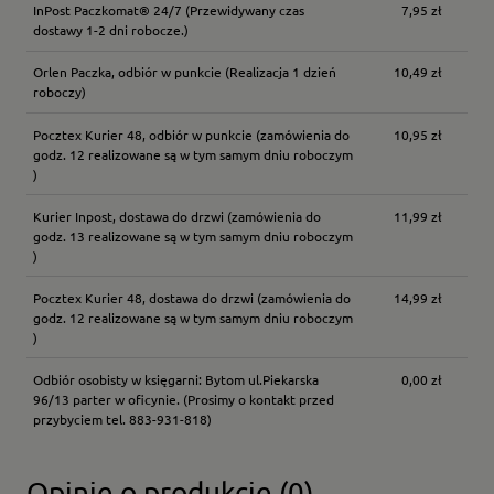
InPost Paczkomat® 24/7
(Przewidywany czas
7,95 zł
dostawy 1-2 dni robocze.)
Orlen Paczka, odbiór w punkcie
(Realizacja 1 dzień
10,49 zł
roboczy)
Pocztex Kurier 48, odbiór w punkcie
(zamówienia do
10,95 zł
godz. 12 realizowane są w tym samym dniu roboczym
)
Kurier Inpost, dostawa do drzwi
(zamówienia do
11,99 zł
godz. 13 realizowane są w tym samym dniu roboczym
)
Pocztex Kurier 48, dostawa do drzwi
(zamówienia do
14,99 zł
godz. 12 realizowane są w tym samym dniu roboczym
)
Odbiór osobisty w księgarni: Bytom ul.Piekarska
0,00 zł
96/13 parter w oficynie.
(Prosimy o kontakt przed
przybyciem tel. 883-931-818)
Opinie o produkcie (0)