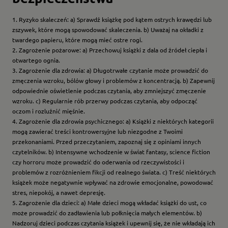
1. Ryzyko skaleczeń: a) Sprawdź książkę pod kątem ostrych krawędzi lub
zszywek, które mogą spowodować skaleczenia. b) Uważaj na okładki z
twardego papieru, które mogą mieć ostre rogi.
2. Zagrożenie pożarowe: a) Przechowuj książki z dala od źródeł ciepła i
otwartego ognia.
3. Zagrożenie dla zdrowia: a) Długotrwałe czytanie może prowadzić do
zmęczenia wzroku, bólów głowy i problemów z koncentracją. b) Zapewnij
odpowiednie oświetlenie podczas czytania, aby zmniejszyć zmęczenie
wzroku. c) Regularnie rób przerwy podczas czytania, aby odpocząć
oczom i rozluźnić mięśnie.
4. Zagrożenie dla zdrowia psychicznego: a) Książki z niektórych kategorii
mogą zawierać treści kontrowersyjne lub niezgodne z Twoimi
przekonaniami. Przed przeczytaniem, zapoznaj się z opiniami innych
czytelników. b) Intensywne wchodzenie w świat fantasy, science fiction
czy horroru może prowadzić do oderwania od rzeczywistości i
problemów z rozróżnieniem fikcji od realnego świata. c) Treść niektórych
książek może negatywnie wpływać na zdrowie emocjonalne, powodować
stres, niepokój, a nawet depresję.
5. Zagrożenie dla dzieci: a) Małe dzieci mogą wkładać książki do ust, co
może prowadzić do zadławienia lub połknięcia małych elementów. b)
Nadzoruj dzieci podczas czytania książek i upewnij się, że nie wkładają ich