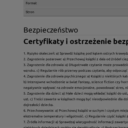
Format
Stron
Bezpieczeństwo
Certyfikaty i ostrzeżenie be
1. Ryzyko skaleczeń: a) Sprawdź książkę pod kątem ostrych krawędz
2. Zagrożenie pożarowe: a) Przechowuj książki z dala od źródeł ciep
3. Zagrożenie dla zdrowia: a) Długotrwałe czytanie może prowadzi
wzroku. c) Regularnie rób przerwy podczas czytania, aby odpocząć 
4. Zagrożenie dla zdrowia psychicznego: a) Książki z niektórych k
b) Intensywne wchodzenie w świat fantasy, science fiction czy hor
negatywnie wpływać na zdrowie emocjonalne, powodować stres, ni
5. Zagrożenie dla dzieci: a) Małe dzieci mogą wkładać książki do us
ust. c) Treści zawarte w książkach mogą być nieodpowiednie dla dzi
dojrzałości dziecka.
6. Przechowywanie: a) Przechowuj książki w suchym i czystym miej
ekstremalne temperatury i wilgotność. c) Regularnie czyść książki 
7. Źródła informacji: a) Sprawdzaj wiarygodność informacji zawart
niektórych dziedzinach szybko się dezaktualizuje. c) Podczas korz