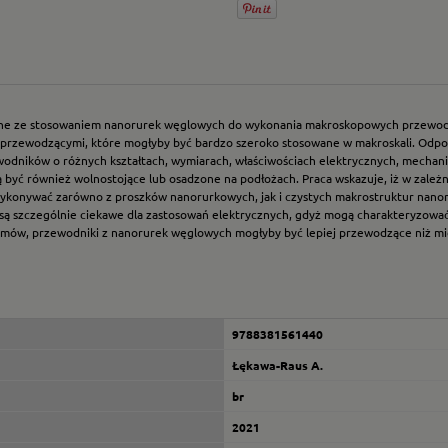
ane ze stosowaniem nanorurek węglowych do wykonania makroskopowych przewodnik
 przewodzącymi, które mogłyby być bardzo szeroko stosowane w makroskali. Od
ników o różnych kształtach, wymiarach, właściwościach elektrycznych, mechanicz
 być również wolnostojące lub osadzone na podłożach. Praca wskazuje, iż w zależ
nywać zarówno z proszków nanorurkowych, jak i czystych makrostruktur nanorurk
 są szczególnie ciekawe dla zastosowań elektrycznych, gdyż mogą charakteryzow
 filmów, przewodniki z nanorurek węglowych mogłyby być lepiej przewodzące niż m
9788381561440
Łękawa-Raus A.
br
2021