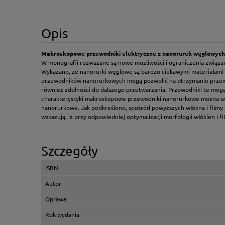
Opis
Makroskopowe przewodniki elektryczne z nanorurek węglowych
W monografii rozważane są nowe możliwości i ograniczenia związ
Wykazano, że nanorurki węglowe są bardzo ciekawymi materiałami
przewodników nanorurkowych mogą pozwolić na otrzymanie przewod
również zdolności do dalszego przetwarzania. Przewodniki te mogą
charakterystyki makroskopowe przewodniki nanorurkowe można wyko
nanorurkowe. Jak podkreślono, spośród powyższych włókna i filmy
wskazują, iż przy odpowiedniej optymalizacji morfologii włókien i
Szczegóły
ISBN
Autor
Oprawa
Rok wydania