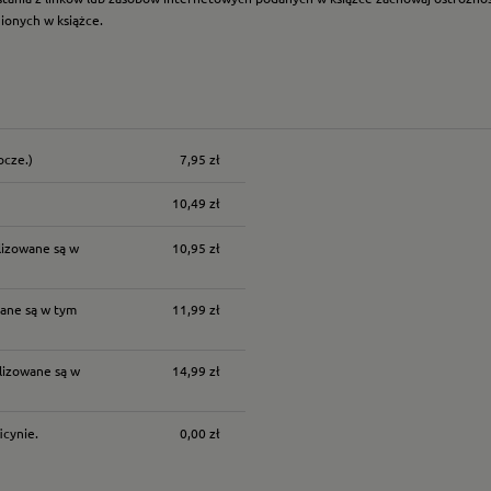
nionych w książce.
ocze.)
7,95 zł
nych kosztów
10,49 zł
lizowane są w
10,95 zł
ane są w tym
11,99 zł
lizowane są w
14,99 zł
icynie.
0,00 zł