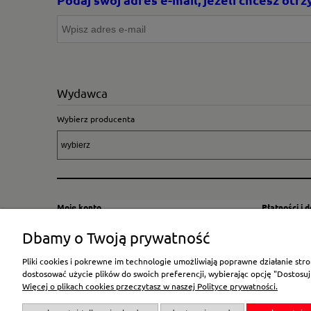
Wydawca
Wybierz producenta
Moje konto
Płatności i 
Twoje zamówienia
Sposoby i kos
Dbamy o Twoją prywatność
Ustawienia konta
Wysyłka za G
Pliki cookies i pokrewne im technologie umożliwiają poprawne działanie st
Przechowalnia
Płatność
dostosować użycie plików do swoich preferencji, wybierając opcję "Dostosuj
Więcej o plikach cookies przeczytasz w naszej Polityce prywatności.