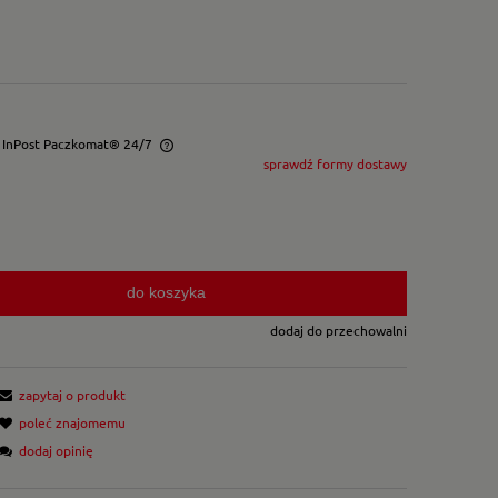
- InPost Paczkomat® 24/7
sprawdź formy dostawy
wentualnych kosztów
do koszyka
dodaj do przechowalni
zapytaj o produkt
poleć znajomemu
dodaj opinię