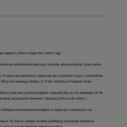
go papieru, które mogą mieć ostre rogi.
owiednie oświetlenie podczas czytania, aby zmniejszyć zmęczenie
. Przed przeczytaniem, zapoznaj się z opiniami innych czytelników.
ikcji od realnego świata. c) Treść niektórych książek może
ieci podczas czytania książek i upewnij się, że nie wkładają ich do
rawdzaj oznaczenia wiekowe i dostosuj lekturę do wieku i
) Unikaj przechowywania książek w miejscach narażonych na
dowych. b) Zwróć uwagę na datę publikacji, ponieważ wiedza w
 i stosuj zasady bezpieczeństwa w sieci.