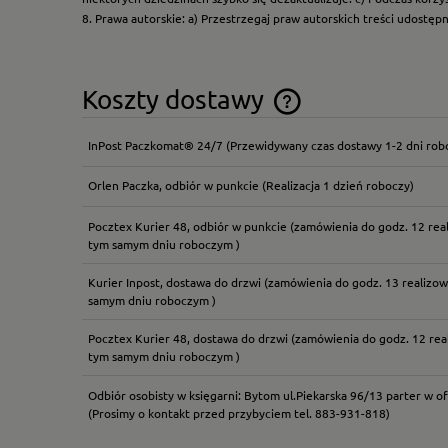
8. Prawa autorskie: a) Przestrzegaj praw autorskich treści udostęp
Koszty dostawy
InPost Paczkomat® 24/7
(Przewidywany czas dostawy 1-2 dni rob
Cena nie zawiera ewentual
płatności
Orlen Paczka, odbiór w punkcie
(Realizacja 1 dzień roboczy)
Pocztex Kurier 48, odbiór w punkcie
(zamówienia do godz. 12 rea
tym samym dniu roboczym )
Kurier Inpost, dostawa do drzwi
(zamówienia do godz. 13 realizow
samym dniu roboczym )
Pocztex Kurier 48, dostawa do drzwi
(zamówienia do godz. 12 rea
tym samym dniu roboczym )
Odbiór osobisty w księgarni: Bytom ul.Piekarska 96/13 parter w of
(Prosimy o kontakt przed przybyciem tel. 883-931-818)