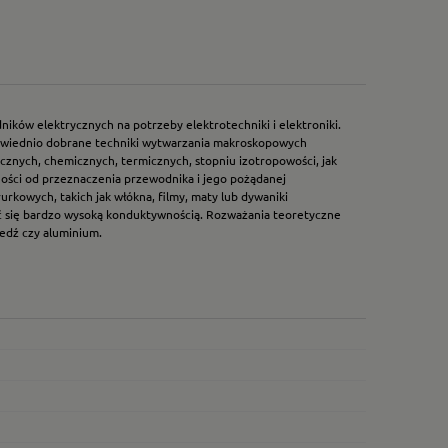
ów elektrycznych na potrzeby elektrotechniki i elektroniki.
powiednio dobrane techniki wytwarzania makroskopowych
nych, chemicznych, termicznych, stopniu izotropowości, jak
ności od przeznaczenia przewodnika i jego pożądanej
owych, takich jak włókna, filmy, maty lub dywaniki
ać się bardzo wysoką konduktywnością. Rozważania teoretyczne
iedź czy aluminium.