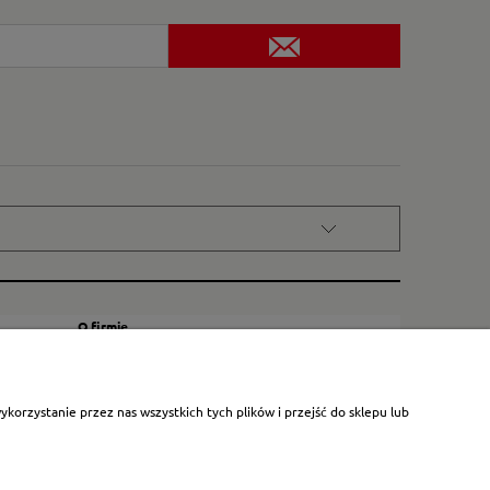
O firmie
Kontakt
Certyfikat dla małych księgarni
orzystanie przez nas wszystkich tych plików i przejść do sklepu lub
Blog
O nas