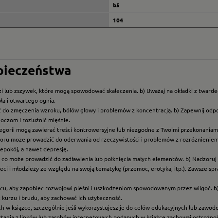
b5
104
zpieczeństwa
i lub zszywek, które mogą spowodować skaleczenia. b) Uważaj na okładki z twarde
ła i otwartego ognia.
ć do zmęczenia wzroku, bólów głowy i problemów z koncentracją. b) Zapewnij odp
oczom i rozluźnić mięśnie.
ategorii mogą zawierać treści kontrowersyjne lub niezgodne z Twoimi przekonaniami
roru może prowadzić do oderwania od rzeczywistości i problemów z rozróżnieniem f
epokój, a nawet depresję.
t, co może prowadzić do zadławienia lub połknięcia małych elementów. b) Nadzoruj dz
eci i młodzieży ze względu na swoją tematykę (przemoc, erotyka, itp.). Zawsze sp
scu, aby zapobiec rozwojowi pleśni i uszkodzeniom spowodowanym przez wilgoć. b
z kurzu i brudu, aby zachować ich użyteczność.
ych w książce, szczególnie jeśli wykorzystujesz je do celów edukacyjnych lub zawo
ystania z linków lub zasobów internetowych podanych w książce zachowaj ostrożność