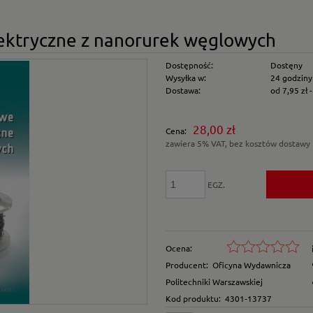
ektryczne z nanorurek węglowych
Dostępność:
Dostęny
Wysyłka w:
24 godziny
Dostawa:
od 7,95 zł
Cena nie zawiera e
28,00 zł
Cena:
płatności
zawiera 5% VAT, bez kosztów dostawy
EGZ.
Ocena:
Producent:
Oficyna Wydawnicza
Politechniki Warszawskiej
Kod produktu:
4301-13737