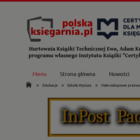
Menu
Strona główna
Nowości
»
»
»
Edukacja
Szkoła Wyższa
Makroskopowe przewod