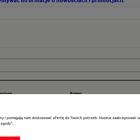
dostawa
Pomoc
zty wysyłki
Regulamin
ranicę
Mapa strony
rony i pomagają nam dostosować ofertę do Twoich potrzeb. Możesz zaakceptować wyk
Polityka cookies
 zgody".
Ustawienia plików cookies
Odstąpienie od umowy