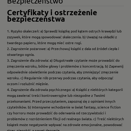
Bezpieczeństwo
Certyfikaty i ostrzeżenie
bezpieczeństwa
1. Ryzyko skaleczeń: a) Sprawdź książkę pod kątem ostrych krawędzi lub
zszywek, które mogą spowodować skaleczenia. b) Uważaj na okładki z
twardego papieru, które mogą mieć ostre rogi.
2. Zagrożenie pożarowe: a) Przechowuj książki z dala od źródeł ciepła i
otwartego ognia.
3. Zagrożenie dla zdrowia: a) Długotrwałe czytanie może prowadzić do
zmęczenia wzroku, bólów głowy i problemów z koncentracją. b) Zapewnij
odpowiednie oświetlenie podczas czytania, aby zmniejszyć zmęczenie
wzroku. c) Regularnie rób przerwy podczas czytania, aby odpocząć
oczom i rozluźnić mięśnie.
4. Zagrożenie dla zdrowia psychicznego: a) Książki z niektórych kategorii
mogą zawierać treści kontrowersyjne lub niezgodne z Twoimi
przekonaniami. Przed przeczytaniem, zapoznaj się z opiniami innych
czytelników. b) Intensywne wchodzenie w świat fantasy, science fiction
czy horroru może prowadzić do oderwania od rzeczywistości i
problemów z rozróżnieniem fikcji od realnego świata. c) Treść niektórych
książek może negatywnie wpływać na zdrowie emocjonalne, powodować
stres, niepokój, a nawet depresję.