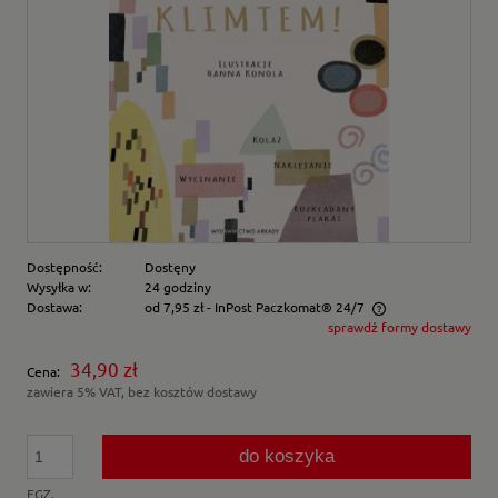
Dostępność:
Dostęny
Wysyłka w:
24 godziny
Dostawa:
od 7,95 zł
- InPost Paczkomat® 24/7
sprawdź formy dostawy
Cena nie zawiera ewentualnych kosztów płatności
34,90 zł
Cena:
zawiera 5% VAT, bez kosztów dostawy
do koszyka
EGZ.