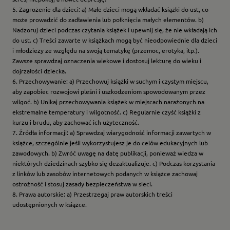
5. Zagrożenie dla dzieci: a) Małe dzieci mogą wkładać książki do ust, co
może prowadzić do zadławienia lub połknięcia małych elementów. b)
Nadzoruj dzieci podczas czytania książek i upewnij się, że nie wkładają ich
do ust. c) Treści zawarte w książkach mogą być nieodpowiednie dla dzieci
i młodzieży ze względu na swoją tematykę (przemoc, erotyka, itp.).
Zawsze sprawdzaj oznaczenia wiekowe i dostosuj lekturę do wieku i
dojrzałości dziecka.
6. Przechowywanie: a) Przechowuj książki w suchym i czystym miejscu,
aby zapobiec rozwojowi pleśni i uszkodzeniom spowodowanym przez
wilgoć. b) Unikaj przechowywania książek w miejscach narażonych na
ekstremalne temperatury i wilgotność. c) Regularnie czyść książki z
kurzu i brudu, aby zachować ich użyteczność.
7. Źródła informacji: a) Sprawdzaj wiarygodność informacji zawartych w
książce, szczególnie jeśli wykorzystujesz je do celów edukacyjnych lub
zawodowych. b) Zwróć uwagę na datę publikacji, ponieważ wiedza w
niektórych dziedzinach szybko się dezaktualizuje. c) Podczas korzystania
z linków lub zasobów internetowych podanych w książce zachowaj
ostrożność i stosuj zasady bezpieczeństwa w sieci.
8. Prawa autorskie: a) Przestrzegaj praw autorskich treści
udostępnionych w książce.