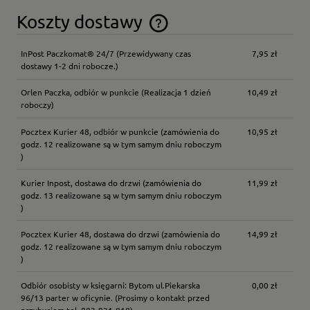
Koszty dostawy
Cena nie zawiera ewentualnych kosztów płatności
InPost Paczkomat® 24/7
(Przewidywany czas
7,95 zł
dostawy 1-2 dni robocze.)
Orlen Paczka, odbiór w punkcie
(Realizacja 1 dzień
10,49 zł
roboczy)
Pocztex Kurier 48, odbiór w punkcie
(zamówienia do
10,95 zł
godz. 12 realizowane są w tym samym dniu roboczym
)
Kurier Inpost, dostawa do drzwi
(zamówienia do
11,99 zł
godz. 13 realizowane są w tym samym dniu roboczym
)
Pocztex Kurier 48, dostawa do drzwi
(zamówienia do
14,99 zł
godz. 12 realizowane są w tym samym dniu roboczym
)
Odbiór osobisty w księgarni: Bytom ul.Piekarska
0,00 zł
96/13 parter w oficynie.
(Prosimy o kontakt przed