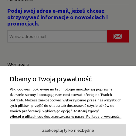
Podaj swój adres e-mail, jeżeli chcesz
otrzymywać informacje o nowościach i
promocjach.
Wydawca
Wybierz producenta
Dbamy o Twoją prywatność
Pliki cookies i pokrewne im technologie umożliwiają poprawne
działanie strony i pomagają nam dostosować ofertę do Twoich
potrzeb. Możesz zaakceptować wykorzystanie przez nas wszystkich
Moje konto
tych plików i przejść do sklepu lub dostosować użycie plików do
swoich preferencji, wybierając opcję "Dostosuj zgody".
Więcej o plikach cookies przeczytasz w naszej Polityce prywatności.
Płatności i dostawa
zaakceptuj tylko niezbędne
Pomoc