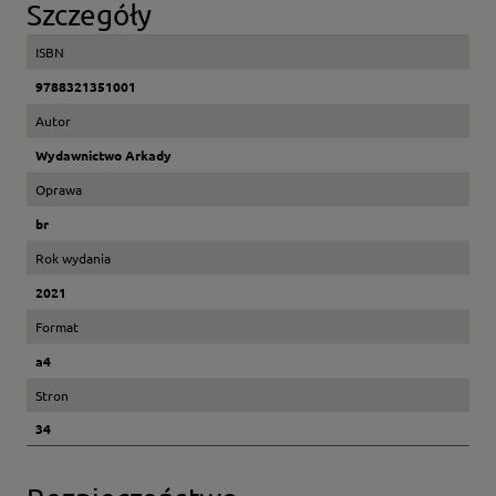
Szczegóły
ISBN
9788321351001
Autor
Wydawnictwo Arkady
Oprawa
br
Rok wydania
2021
Format
a4
Stron
34