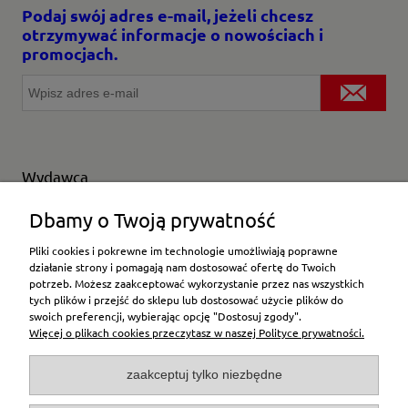
Podaj swój adres e-mail, jeżeli chcesz
otrzymywać informacje o nowościach i
promocjach.
Wydawca
Wybierz producenta
Dbamy o Twoją prywatność
Pliki cookies i pokrewne im technologie umożliwiają poprawne
działanie strony i pomagają nam dostosować ofertę do Twoich
potrzeb. Możesz zaakceptować wykorzystanie przez nas wszystkich
Moje konto
tych plików i przejść do sklepu lub dostosować użycie plików do
swoich preferencji, wybierając opcję "Dostosuj zgody".
Więcej o plikach cookies przeczytasz w naszej Polityce prywatności.
Płatności i dostawa
zaakceptuj tylko niezbędne
Pomoc