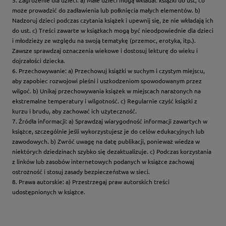
5. Zagrożenie dla dzieci: a) Małe dzieci mogą wkładać książki do ust, co
może prowadzić do zadławienia lub połknięcia małych elementów. b)
Nadzoruj dzieci podczas czytania książek i upewnij się, że nie wkładają ich
do ust. c) Treści zawarte w książkach mogą być nieodpowiednie dla dzieci
i młodzieży ze względu na swoją tematykę (przemoc, erotyka, itp.).
Zawsze sprawdzaj oznaczenia wiekowe i dostosuj lekturę do wieku i
dojrzałości dziecka.
6. Przechowywanie: a) Przechowuj książki w suchym i czystym miejscu,
aby zapobiec rozwojowi pleśni i uszkodzeniom spowodowanym przez
wilgoć. b) Unikaj przechowywania książek w miejscach narażonych na
ekstremalne temperatury i wilgotność. c) Regularnie czyść książki z
kurzu i brudu, aby zachować ich użyteczność.
7. Źródła informacji: a) Sprawdzaj wiarygodność informacji zawartych w
książce, szczególnie jeśli wykorzystujesz je do celów edukacyjnych lub
zawodowych. b) Zwróć uwagę na datę publikacji, ponieważ wiedza w
niektórych dziedzinach szybko się dezaktualizuje. c) Podczas korzystania
z linków lub zasobów internetowych podanych w książce zachowaj
ostrożność i stosuj zasady bezpieczeństwa w sieci.
8. Prawa autorskie: a) Przestrzegaj praw autorskich treści
udostępnionych w książce.