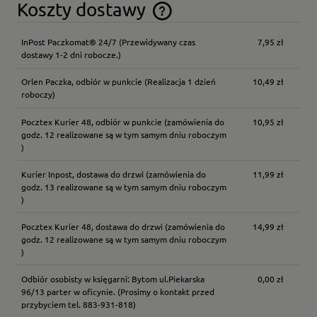
Koszty dostawy
Cena nie zawiera ewentualnych kosztów płatności
InPost Paczkomat® 24/7
(Przewidywany czas
7,95 zł
dostawy 1-2 dni robocze.)
Orlen Paczka, odbiór w punkcie
(Realizacja 1 dzień
10,49 zł
roboczy)
Pocztex Kurier 48, odbiór w punkcie
(zamówienia do
10,95 zł
godz. 12 realizowane są w tym samym dniu roboczym
)
Kurier Inpost, dostawa do drzwi
(zamówienia do
11,99 zł
godz. 13 realizowane są w tym samym dniu roboczym
)
Pocztex Kurier 48, dostawa do drzwi
(zamówienia do
14,99 zł
godz. 12 realizowane są w tym samym dniu roboczym
)
Odbiór osobisty w księgarni: Bytom ul.Piekarska
0,00 zł
96/13 parter w oficynie.
(Prosimy o kontakt przed
przybyciem tel. 883-931-818)