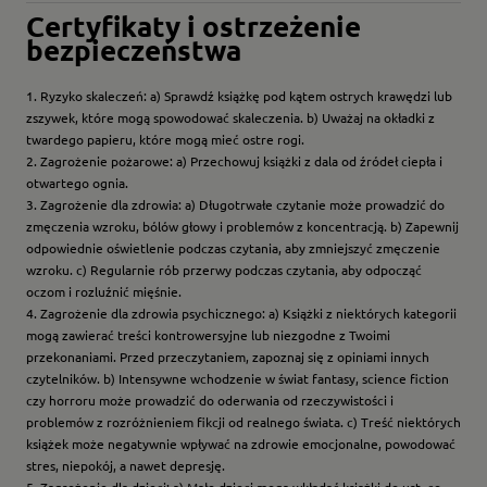
Certyfikaty i ostrzeżenie
bezpieczeństwa
1. Ryzyko skaleczeń: a) Sprawdź książkę pod kątem ostrych krawędzi lub
zszywek, które mogą spowodować skaleczenia. b) Uważaj na okładki z
twardego papieru, które mogą mieć ostre rogi.
2. Zagrożenie pożarowe: a) Przechowuj książki z dala od źródeł ciepła i
otwartego ognia.
3. Zagrożenie dla zdrowia: a) Długotrwałe czytanie może prowadzić do
zmęczenia wzroku, bólów głowy i problemów z koncentracją. b) Zapewnij
odpowiednie oświetlenie podczas czytania, aby zmniejszyć zmęczenie
wzroku. c) Regularnie rób przerwy podczas czytania, aby odpocząć
oczom i rozluźnić mięśnie.
4. Zagrożenie dla zdrowia psychicznego: a) Książki z niektórych kategorii
mogą zawierać treści kontrowersyjne lub niezgodne z Twoimi
przekonaniami. Przed przeczytaniem, zapoznaj się z opiniami innych
czytelników. b) Intensywne wchodzenie w świat fantasy, science fiction
czy horroru może prowadzić do oderwania od rzeczywistości i
problemów z rozróżnieniem fikcji od realnego świata. c) Treść niektórych
książek może negatywnie wpływać na zdrowie emocjonalne, powodować
stres, niepokój, a nawet depresję.