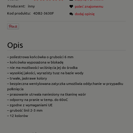
Producent:
inny
poleć znajomemu
Kod produktu:
4DB2-3630F
dodaj opinię
Opis
– poliestrowa końcówka o grubości 6 mm
– końcówka wyposażona w blokadę
– nie ma możliwości wciśnięcia jej do środka
– wysokiej jakości, wyrazisty tusz na bazie wody
– trwałe, jaskrawe kolory
– bezpieczna wentylowana zatyczka umożliwia oddychanie w przypadku
połknięcia
– prasowanie utrwala naniesiony na tkaninę wzór
– odporny na pranie w temp. do 60oC
– zgodne z wymaganiami UE
– grubość linii 2-3 mm
– 12 kolorów