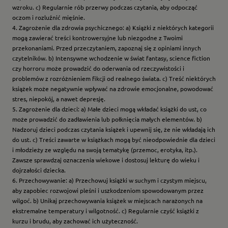
wzroku. c) Regularnie rób przerwy podczas czytania, aby odpocząć
oczom i rozluźnić mięśnie.
4. Zagrożenie dla zdrowia psychicznego: a) Książki z niektórych kategorii
mogą zawierać treści kontrowersyjne lub niezgodne z Twoimi
przekonaniami. Przed przeczytaniem, zapoznaj się z opiniami innych
czytelników. b) Intensywne wchodzenie w świat fantasy, science fiction
czy horroru może prowadzić do oderwania od rzeczywistości i
problemów z rozróżnieniem fikcji od realnego świata. c) Treść niektórych
książek może negatywnie wpływać na zdrowie emocjonalne, powodować
stres, niepokój, a nawet depresję.
5. Zagrożenie dla dzieci: a) Małe dzieci mogą wkładać książki do ust, co
może prowadzić do zadławienia lub połknięcia małych elementów. b)
Nadzoruj dzieci podczas czytania książek i upewnij się, że nie wkładają ich
do ust. c) Treści zawarte w książkach mogą być nieodpowiednie dla dzieci
i młodzieży ze względu na swoją tematykę (przemoc, erotyka, itp.).
Zawsze sprawdzaj oznaczenia wiekowe i dostosuj lekturę do wieku i
dojrzałości dziecka.
6. Przechowywanie: a) Przechowuj książki w suchym i czystym miejscu,
aby zapobiec rozwojowi pleśni i uszkodzeniom spowodowanym przez
wilgoć. b) Unikaj przechowywania książek w miejscach narażonych na
ekstremalne temperatury i wilgotność. c) Regularnie czyść książki z
kurzu i brudu, aby zachować ich użyteczność.