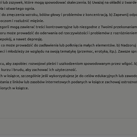
i lub zszywek, które mogą spowodować skaleczenia. b) Uważaj na okładki z twarde
ła i otwartego ognia.
ć do zmęczenia wzroku, bólów głowy i problemów z koncentracją. b) Zapewnij odp
oczom i rozluźnić mięśnie.
ategorii mogą zawierać treści kontrowersyjne lub niezgodne z Twoimi przekonaniami
roru może prowadzić do oderwania od rzeczywistości i problemów z rozróżnieniem f
epokój, a nawet depresję.
t, co może prowadzić do zadławienia lub połknięcia małych elementów. b) Nadzoruj dz
eci i młodzieży ze względu na swoją tematykę (przemoc, erotyka, itp.). Zawsze sp
scu, aby zapobiec rozwojowi pleśni i uszkodzeniom spowodowanym przez wilgoć. b
z kurzu i brudu, aby zachować ich użyteczność.
ych w książce, szczególnie jeśli wykorzystujesz je do celów edukacyjnych lub zawo
ystania z linków lub zasobów internetowych podanych w książce zachowaj ostrożność
nionych w książce.