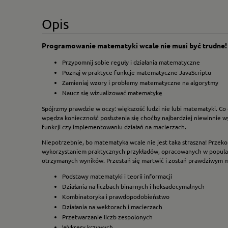
Opis
Programowanie matematyki wcale nie musi być trudne!
Przypomnij sobie reguły i działania matematyczne
Poznaj w praktyce funkcje matematyczne JavaScriptu
Zamieniaj wzory i problemy matematyczne na algorytmy
Naucz się wizualizować matematykę
Spójrzmy prawdzie w oczy: większość ludzi nie lubi matematyki. Co
wpędza konieczność posłużenia się choćby najbardziej niewinnie 
funkcji czy implementowaniu działań na macierzach.
Niepotrzebnie, bo matematyka wcale nie jest taka straszna! Przek
wykorzystaniem praktycznych przykładów, opracowanych w popularn
otrzymanych wyników. Przestań się martwić i zostań prawdziwym 
Podstawy matematyki i teorii informacji
Działania na liczbach binarnych i heksadecymalnych
Kombinatoryka i prawdopodobieństwo
Działania na wektorach i macierzach
Przetwarzanie liczb zespolonych
Wykresy krzywych