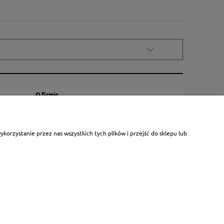
O firmie
Kontakt
Certyfikat dla małych księgarni
orzystanie przez nas wszystkich tych plików i przejść do sklepu lub
Blog
O nas