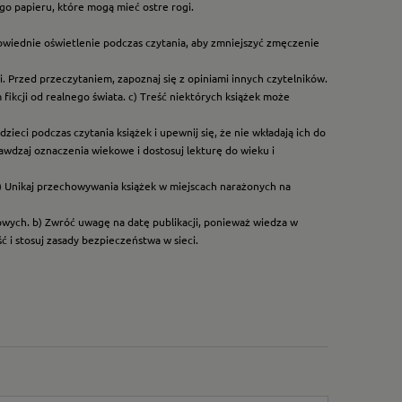
go papieru, które mogą mieć ostre rogi.
owiednie oświetlenie podczas czytania, aby zmniejszyć zmęczenie
. Przed przeczytaniem, zapoznaj się z opiniami innych czytelników.
ikcji od realnego świata. c) Treść niektórych książek może
ieci podczas czytania książek i upewnij się, że nie wkładają ich do
rawdzaj oznaczenia wiekowe i dostosuj lekturę do wieku i
) Unikaj przechowywania książek w miejscach narażonych na
dowych. b) Zwróć uwagę na datę publikacji, ponieważ wiedza w
 i stosuj zasady bezpieczeństwa w sieci.