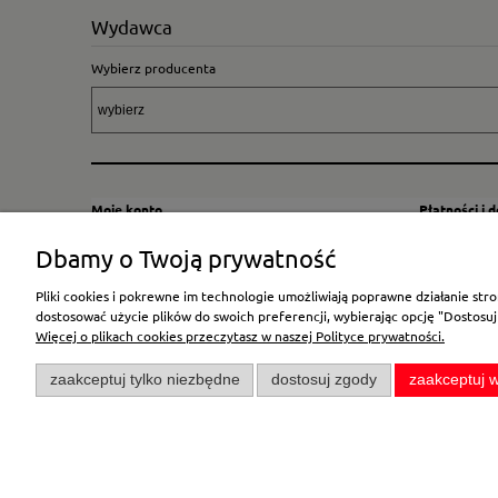
Wydawca
Wybierz producenta
Moje konto
Płatności i 
Twoje zamówienia
Sposoby i kos
Dbamy o Twoją prywatność
Ustawienia konta
Wysyłka za G
Pliki cookies i pokrewne im technologie umożliwiają poprawne działanie st
Przechowalnia
Płatność
dostosować użycie plików do swoich preferencji, wybierając opcję "Dostosuj
Więcej o plikach cookies przeczytasz w naszej Polityce prywatności.
zaakceptuj tylko niezbędne
dostosuj zgody
zaakceptuj w