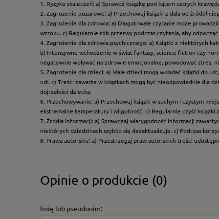
1. Ryzyko skaleczeń: a) Sprawdź książkę pod kątem ostrych krawędz
2. Zagrożenie pożarowe: a) Przechowuj książki z dala od źródeł ciep
3. Zagrożenie dla zdrowia: a) Długotrwałe czytanie może prowadzi
wzroku. c) Regularnie rób przerwy podczas czytania, aby odpocząć 
4. Zagrożenie dla zdrowia psychicznego: a) Książki z niektórych k
b) Intensywne wchodzenie w świat fantasy, science fiction czy hor
negatywnie wpływać na zdrowie emocjonalne, powodować stres, ni
5. Zagrożenie dla dzieci: a) Małe dzieci mogą wkładać książki do us
ust. c) Treści zawarte w książkach mogą być nieodpowiednie dla dzi
dojrzałości dziecka.
6. Przechowywanie: a) Przechowuj książki w suchym i czystym miej
ekstremalne temperatury i wilgotność. c) Regularnie czyść książki 
7. Źródła informacji: a) Sprawdzaj wiarygodność informacji zawart
niektórych dziedzinach szybko się dezaktualizuje. c) Podczas korz
8. Prawa autorskie: a) Przestrzegaj praw autorskich treści udostęp
Opinie o produkcie (0)
Imię lub pseudonim: