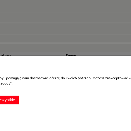
dostawa
Pomoc
zty wysyłki
Regulamin
ranicę
Mapa strony
rony i pomagają nam dostosować ofertę do Twoich potrzeb. Możesz zaakceptować wyk
Polityka cookies
 zgody".
Ustawienia plików cookies
Odstąpienie od umowy
szystkie
Sklep internetowy Shoper.pl