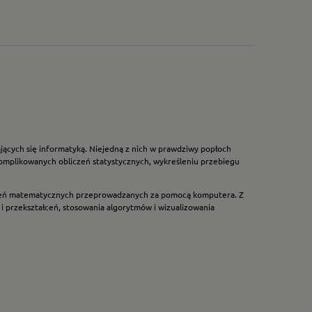
ających się informatyką. Niejedną z nich w prawdziwy popłoch
komplikowanych obliczeń statystycznych, wykreśleniu przebiegu
bliczeń matematycznych przeprowadzanych za pomocą komputera. Z
 przekształceń, stosowania algorytmów i wizualizowania