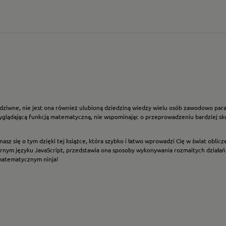
 dziwne, nie jest ona również ulubioną dziedziną wiedzy wielu osób zawodowo par
wyglądającą funkcją matematyczną, nie wspominając o przeprowadzeniu bardziej s
onasz się o tym dzięki tej książce, która szybko i łatwo wprowadzi Cię w świat o
ym języku JavaScript, przedstawia ona sposoby wykonywania rozmaitych działań i
matematycznym ninja!