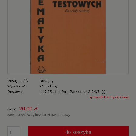
Dostępność:
Dostęny
Wysyłka w:
24 godziny
Dostawa:
od 7,95 zł
- InPost Paczkomat® 24/7
sprawdź formy dostawy
Cena nie zawiera ewentualnych kosztów płatności
20,00 zł
Cena:
zawiera 5% VAT, bez kosztów dostawy
do koszyka