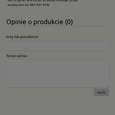
96/13 parter w oficynie.
(Prosimy o kontakt przed
przybyciem tel. 883-931-818)
Opinie o produkcie (0)
Imię lub pseudonim:
Twoja opinia:
wyślij