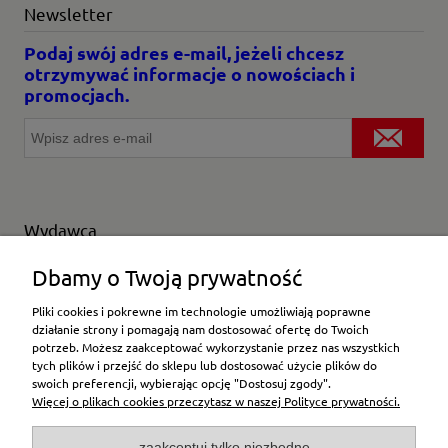
Newsletter
Podaj swój adres e-mail, jeżeli chcesz
otrzymywać informacje o nowościach i
promocjach.
Wydawca
Wybierz producenta
Dbamy o Twoją prywatność
Pliki cookies i pokrewne im technologie umożliwiają poprawne
działanie strony i pomagają nam dostosować ofertę do Twoich
potrzeb. Możesz zaakceptować wykorzystanie przez nas wszystkich
Moje konto
tych plików i przejść do sklepu lub dostosować użycie plików do
swoich preferencji, wybierając opcję "Dostosuj zgody".
Więcej o plikach cookies przeczytasz w naszej Polityce prywatności.
Płatności i dostawa
zaakceptuj tylko niezbędne