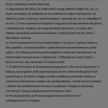
stres, niepokój, a nawet depresję.
5. Zagrożenie dla dzieci: a) Małe dzieci mogą wkładać książki do ust, co
może prowadzić do zadławienia lub połknięcia małych elementów. b)
Nadzoruj dzieci podczas czytania książek i upewnij się, że nie wkładają ich
do ust. c) Treści zawarte w książkach mogą być nieodpowiednie dla dzieci
i młodzieży ze względu na swoją tematykę (przemoc, erotyka, itp.).
Zawsze sprawdzaj oznaczenia wiekowe i dostosuj lekturę do wieku i
dojrzałości dziecka.
6. Przechowywanie: a) Przechowuj książki w suchym i czystym miejscu,
aby zapobiec rozwojowi pleśni i uszkodzeniom spowodowanym przez
wilgoć. b) Unikaj przechowywania książek w miejscach narażonych na
ekstremalne temperatury i wilgotność. c) Regularnie czyść książki z
kurzu i brudu, aby zachować ich użyteczność.
7. Źródła informacji: a) Sprawdzaj wiarygodność informacji zawartych w
książce, szczególnie jeśli wykorzystujesz je do celów edukacyjnych lub
zawodowych. b) Zwróć uwagę na datę publikacji, ponieważ wiedza w
niektórych dziedzinach szybko się dezaktualizuje. c) Podczas korzystania
z linków lub zasobów internetowych podanych w książce zachowaj
ostrożność i stosuj zasady bezpieczeństwa w sieci.
8. Prawa autorskie: a) Przestrzegaj praw autorskich treści
udostępnionych w książce.