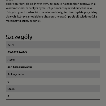
Zbiór ten różni się od innych tym, że bazuje na zadaniach testowych z
wiadomościami teoretycznymi i ich jednoczesnym wykorzystaniu w
różnych typach zadań. Można mieć nadzieję, że zbiór będzie przydatny
dla tych, którzy samodzielnie chcą ugruntować i pogłębić wiadomości z
matematyki szkoły średniej.
Szczegóły
ISBN
83-88299-45-X
Autor
Jan Straburzyński
Rok wydania
0
Stron
0