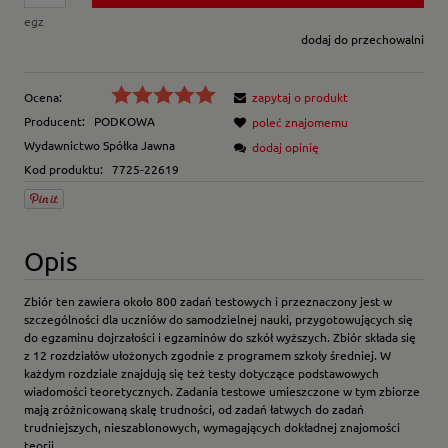
egz
dodaj do przechowalni
Ocena:
zapytaj o produkt
Producent:
PODKOWA
poleć znajomemu
Wydawnictwo Spółka Jawna
dodaj opinię
Kod produktu:
7725-22619
Opis
Zbiór ten zawiera około 800 zadań testowych i przeznaczony jest w
szczególności dla uczniów do samodzielnej nauki, przygotowujących się
do egzaminu dojrzałości i egzaminów do szkół wyższych. Zbiór składa się
z 12 rozdziałów ułożonych zgodnie z programem szkoły średniej. W
każdym rozdziale znajdują się też testy dotyczące podstawowych
wiadomości teoretycznych. Zadania testowe umieszczone w tym zbiorze
mają zróżnicowaną skalę trudności, od zadań łatwych do zadań
trudniejszych, nieszablonowych, wymagających dokładnej znajomości
teorii.