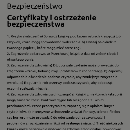
Bezpieczeństwo
Certyfikaty i ostrzeżenie
bezpieczeństwa
1. Ryzyko skaleczeń: a) Sprawdź książkę pod kątem ostrych krawędzi lub
zszywek, które mogą spowodować skaleczenia. b) Uważaj na okładki z
twardego papieru, które mogą mieć ostre rogi.
2. Zagrożenie pożarowe: a) Przechowuj książki z dala od źródeł ciepła i
otwartego ognia.
3. Zagrożenie dla zdrowia: a) Długotrwałe czytanie może prowadzić do
zmęczenia wzroku, bólów głowy i problemów z koncentracją. b) Zapewnij
odpowiednie oświetlenie podczas czytania, aby zmniejszyć zmęczenie
wzroku. c) Regularnie rób przerwy podczas czytania, aby odpocząć
oczom i rozluźnić mięśnie.
4. Zagrożenie dla zdrowia psychicznego: a) Książki z niektórych kategorii
mogą zawierać treści kontrowersyjne lub niezgodne z Twoimi
przekonaniami. Przed przeczytaniem, zapoznaj się z opiniami innych
czytelników. b) Intensywne wchodzenie w świat fantasy, science fiction
czy horroru może prowadzić do oderwania od rzeczywistości i
problemów z rozróżnieniem fikcji od realnego świata. c) Treść niektórych
książek może negatywnie wpływać na zdrowie emocjonalne, powodować