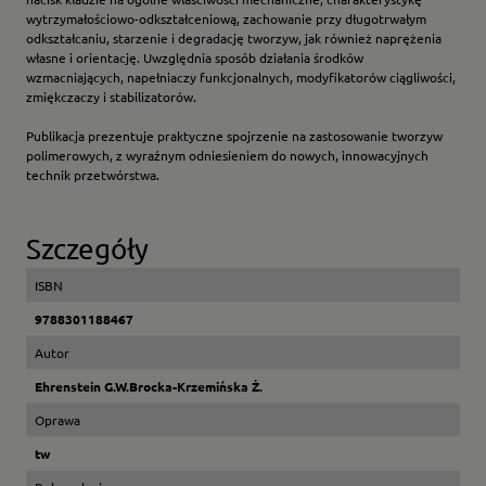
wytrzymałościowo-odkształceniową, zachowanie przy długotrwałym
odkształcaniu, starzenie i degradację tworzyw, jak również naprężenia
własne i orientację. Uwzględnia sposób działania środków
wzmacniających, napełniaczy funkcjonalnych, modyfikatorów ciągliwości,
zmiękczaczy i stabilizatorów.
Publikacja prezentuje praktyczne spojrzenie na zastosowanie tworzyw
polimerowych, z wyraźnym odniesieniem do nowych, innowacyjnych
technik przetwórstwa.
Szczegóły
ISBN
9788301188467
Autor
Ehrenstein G.W.Brocka-Krzemińska Ż.
Oprawa
tw