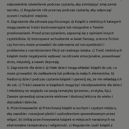
odpowiednie oświetlenie podczas czytania, aby zmniejszyć zmęczenie
wzroku. c) Regularnie rób przerwy podczas czytania, aby odpocząć
oczom i rozluźnić mięśnie.
4. Zagrożenie dla zdrowia psychicznego: a) Książki z niektórych kategorii
mogą zawierać treści kontrowersyjne lub niezgodne z Twoimi
przekonaniami. Przed przeczytaniem, zapoznaj się z opiniami innych
czytelników. b) Intensywne wchodzenie w świat fantasy, science fiction
czy horroru może prowadzić do oderwania od rzeczywistości i
problemów z rozróżnieniem fikcji od realnego świata. c) Treść niektórych
książek może negatywnie wpływać na zdrowie emocjonalne, powodować
stres, niepokój, a nawet depresję.
5. Zagrożenie dla dzieci: a) Małe dzieci mogą wkładać książki do ust, co
może prowadzić do zadławienia lub połknięcia małych elementów. b)
Nadzoruj dzieci podczas czytania książek i upewnij się, że nie wkładają ich
do ust. c) Treści zawarte w książkach mogą być nieodpowiednie dla dzieci
i młodzieży ze względu na swoją tematykę (przemoc, erotyka, itp.).
Zawsze sprawdzaj oznaczenia wiekowe i dostosuj lekturę do wieku i
dojrzałości dziecka.
6. Przechowywanie: a) Przechowuj książki w suchym i czystym miejscu,
aby zapobiec rozwojowi pleśni i uszkodzeniom spowodowanym przez
wilgoć. b) Unikaj przechowywania książek w miejscach narażonych na
ekstremalne temperatury i wilgotność. c) Regularnie czyść książki z