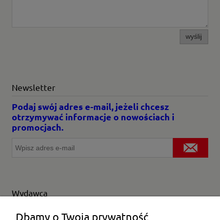
wyślij
Newsletter
Podaj swój adres e-mail, jeżeli chcesz
otrzymywać informacje o nowościach i
promocjach.
Wydawca
Wybierz producenta
Dbamy o Twoją prywatność