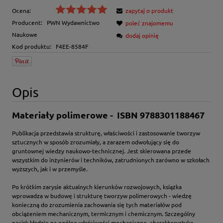
Ocena:
zapytaj o produkt
Producent:
PWN Wydawnictwo
poleć znajomemu
Naukowe
dodaj opinię
Kod produktu:
F4EE-8584F
Opis
Materiały polimerowe - ISBN 9788301188467
Publikacja przedstawia strukturę, właściwości i zastosowanie tworzyw
sztucznych w sposób zrozumiały, a zarazem odwołujący się do
gruntownej wiedzy naukowo-technicznej. Jest skierowana przede
wszystkim do inżynierów i techników, zatrudnionych zarówno w szkołach
wyższych, jak i w przemyśle.
Po krótkim zarysie aktualnych kierunków rozwojowych, książka
wprowadza w budowę i strukturę tworzyw polimerowych - wiedzę
konieczną do zrozumienia zachowania się tych materiałów pod
obciążeniem mechanicznym, termicznym i chemicznym. Szczególny
nacisk kładzie na ogólne właściwości mechaniczne, charakterystykę