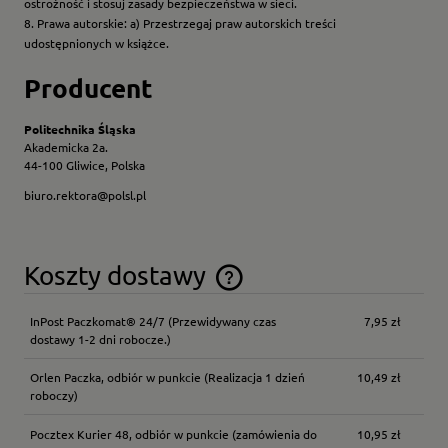
ostrożność i stosuj zasady bezpieczeństwa w sieci.
8. Prawa autorskie: a) Przestrzegaj praw autorskich treści
udostępnionych w książce.
Producent
Politechnika Śląska
Akademicka 2a.
44-100 Gliwice, Polska
biuro.rektora@polsl.pl
Koszty dostawy
Cena nie zawiera ewentualnych kosztów płatności
InPost Paczkomat® 24/7
(Przewidywany czas
7,95 zł
dostawy 1-2 dni robocze.)
Orlen Paczka, odbiór w punkcie
(Realizacja 1 dzień
10,49 zł
roboczy)
Pocztex Kurier 48, odbiór w punkcie
(zamówienia do
10,95 zł