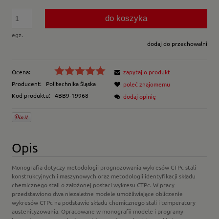
do koszyka
egz.
dodaj do przechowalni
Ocena:
zapytaj o produkt
Producent:
Politechnika Śląska
poleć znajomemu
Kod produktu:
4BB9-19968
dodaj opinię
Opis
Monografia dotyczy metodologii prognozowania wykresów CTPc stali
konstrukcyjnych i maszynowych oraz metodologii identyfikacji składu
chemicznego stali o założonej postaci wykresu CTPc. W pracy
przedstawiono dwa niezależne modele umożliwiające obliczenie
wykresów CTPc na podstawie składu chemicznego stali i temperatury
austenityzowania. Opracowane w monografii modele i programy