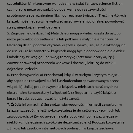
czytelników. b) Intensywne wchodzenie w świat fantasy, science fiction
czy horroru może prowadzić do oderwania od rzeczywistości i
problemów z rozróżnieniem fikcji od realnego świata. c) Treść niektórych
książek może negatywnie wpływać na zdrowie emocjonalne, powodować
stres, niepokój, a nawet depresję.
5. Zagrożenie dla dzieci: a) Małe dzieci mogą wkładać książki do ust, co
może prowadzić do zadławienia lub połknięcia małych elementów. b)
Nadzoruj dzieci podczas czytania książek i upewnij się, że nie wkładają ich
do ust. c) Treści zawarte w książkach mogą być nieodpowiednie dla dzieci
i młodzieży ze względu na swoją tematykę (przemoc, erotyka, itp.).
Zawsze sprawdzaj oznaczenia wiekowe i dostosuj lekturę do wieku i
dojrzałości dziecka.
6. Przechowywanie: a) Przechowuj książki w suchym i czystym miejscu,
aby zapobiec rozwojowi pleśni i uszkodzeniom spowodowanym przez
wilgoć. b) Unikaj przechowywania książek w miejscach narażonych na
ekstremalne temperatury i wilgotność. c) Regularnie czyść książki z
kurzu i brudu, aby zachować ich użyteczność.
7. Źródła informacji: a) Sprawdzaj wiarygodność informacji zawartych w
książce, szczególnie jeśli wykorzystujesz je do celów edukacyjnych lub
zawodowych. b) Zwróć uwagę na datę publikacji, ponieważ wiedza w
niektórych dziedzinach szybko się dezaktualizuje. c) Podczas korzystania
z linków lub zasobów internetowych podanych w książce zachowaj