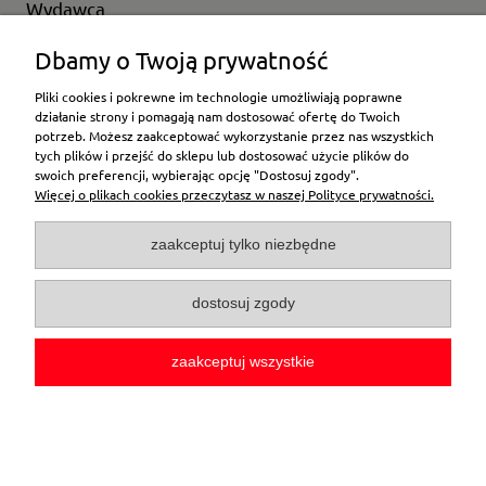
Wydawca
Wybierz producenta
Dbamy o Twoją prywatność
Pliki cookies i pokrewne im technologie umożliwiają poprawne
działanie strony i pomagają nam dostosować ofertę do Twoich
potrzeb. Możesz zaakceptować wykorzystanie przez nas wszystkich
Moje konto
tych plików i przejść do sklepu lub dostosować użycie plików do
swoich preferencji, wybierając opcję "Dostosuj zgody".
Więcej o plikach cookies przeczytasz w naszej Polityce prywatności.
Płatności i dostawa
zaakceptuj tylko niezbędne
Pomoc
dostosuj zgody
O firmie
zaakceptuj wszystkie
pokaż pełną wersję strony
Sklep internetowy Shoper.pl