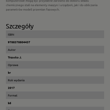
komputerowe mogą być przydatne zarówno do doboru składu
chemicznego stali na elementy maszyn i urządzeń, jak i do obliczania
parametrów modeli przemian fazowych.
Szczegóły
ISBN
9788378804437
Autor
Trzaska J.
Oprawa
br
Rok wydania
2017
Format
b5