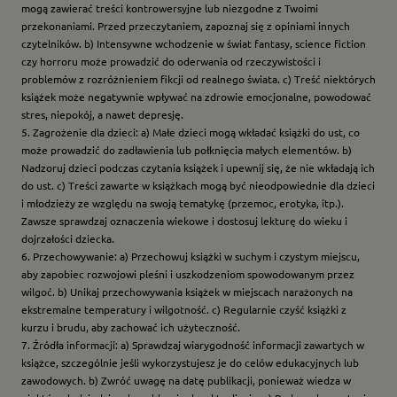
mogą zawierać treści kontrowersyjne lub niezgodne z Twoimi
przekonaniami. Przed przeczytaniem, zapoznaj się z opiniami innych
czytelników. b) Intensywne wchodzenie w świat fantasy, science fiction
czy horroru może prowadzić do oderwania od rzeczywistości i
problemów z rozróżnieniem fikcji od realnego świata. c) Treść niektórych
książek może negatywnie wpływać na zdrowie emocjonalne, powodować
stres, niepokój, a nawet depresję.
5. Zagrożenie dla dzieci: a) Małe dzieci mogą wkładać książki do ust, co
może prowadzić do zadławienia lub połknięcia małych elementów. b)
Nadzoruj dzieci podczas czytania książek i upewnij się, że nie wkładają ich
do ust. c) Treści zawarte w książkach mogą być nieodpowiednie dla dzieci
i młodzieży ze względu na swoją tematykę (przemoc, erotyka, itp.).
Zawsze sprawdzaj oznaczenia wiekowe i dostosuj lekturę do wieku i
dojrzałości dziecka.
6. Przechowywanie: a) Przechowuj książki w suchym i czystym miejscu,
aby zapobiec rozwojowi pleśni i uszkodzeniom spowodowanym przez
wilgoć. b) Unikaj przechowywania książek w miejscach narażonych na
ekstremalne temperatury i wilgotność. c) Regularnie czyść książki z
kurzu i brudu, aby zachować ich użyteczność.
7. Źródła informacji: a) Sprawdzaj wiarygodność informacji zawartych w
książce, szczególnie jeśli wykorzystujesz je do celów edukacyjnych lub
zawodowych. b) Zwróć uwagę na datę publikacji, ponieważ wiedza w