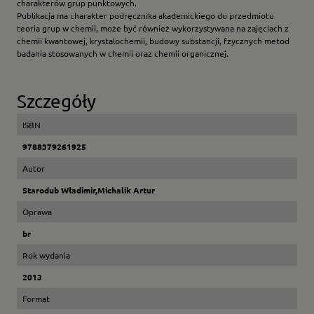
charakterów grup punktowych.
Publikacja ma charakter podręcznika akademickiego do przedmiotu
teoria grup w chemii, może być również wykorzystywana na zajęciach z
chemii kwantowej, krystalochemii, budowy substancji, fzycznych metod
badania stosowanych w chemii oraz chemii organicznej.
Szczegóły
ISBN
9788379261925
Autor
Starodub Władimir,Michalik Artur
Oprawa
br
Rok wydania
2013
Format