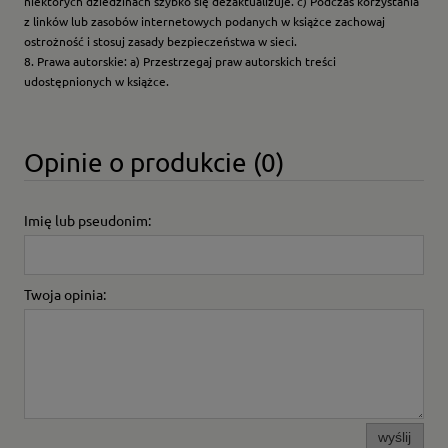
niektórych dziedzinach szybko się dezaktualizuje. c) Podczas korzystania
z linków lub zasobów internetowych podanych w książce zachowaj
ostrożność i stosuj zasady bezpieczeństwa w sieci.
8. Prawa autorskie: a) Przestrzegaj praw autorskich treści
udostępnionych w książce.
Opinie o produkcie (0)
Imię lub pseudonim:
Twoja opinia:
wyślij