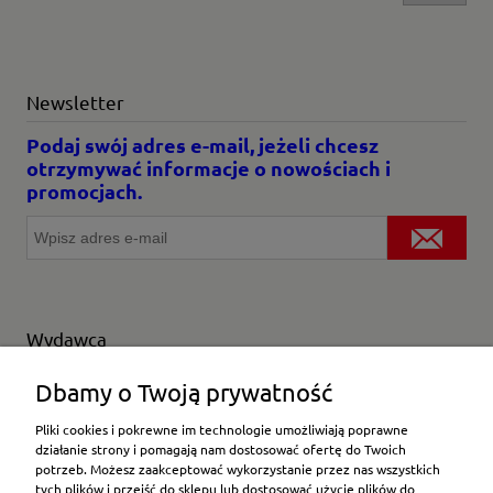
Newsletter
Podaj swój adres e-mail, jeżeli chcesz
otrzymywać informacje o nowościach i
promocjach.
Wydawca
Wybierz producenta
Dbamy o Twoją prywatność
Pliki cookies i pokrewne im technologie umożliwiają poprawne
działanie strony i pomagają nam dostosować ofertę do Twoich
potrzeb. Możesz zaakceptować wykorzystanie przez nas wszystkich
Moje konto
tych plików i przejść do sklepu lub dostosować użycie plików do