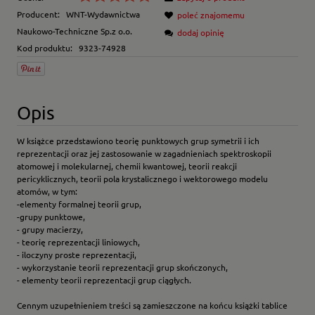
Producent:
WNT-Wydawnictwa
poleć znajomemu
Naukowo-Techniczne Sp.z o.o.
dodaj opinię
Kod produktu:
9323-74928
Opis
W książce przedstawiono teorię punktowych grup symetrii i ich
reprezentacji oraz jej zastosowanie w zagadnieniach spektroskopii
atomowej i molekularnej, chemii kwantowej, teorii reakcji
pericyklicznych, teorii pola krystalicznego i wektorowego modelu
atomów, w tym:
-elementy formalnej teorii grup,
-grupy punktowe,
- grupy macierzy,
- teorię reprezentacji liniowych,
- iloczyny proste reprezentacji,
- wykorzystanie teorii reprezentacji grup skończonych,
- elementy teorii reprezentacji grup ciągłych.
Cennym uzupełnieniem treści są zamieszczone na końcu książki tablice