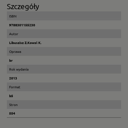
Szczegóły
ISBN
9788301155230
Autor
Libuszisz Z.Kowal K.
Oprawa
br
Rok wydania
2013
Format
b5
Stron
554