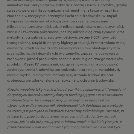
aminokwasów i antybiotyków, bakterie z rodzaju
Bacillus
, drożdże, grzyby
strzępkowe oraz mikroorganizmy ekstremofilne, a także wirusy i ich
znaczenie w medycynie, przemyśle i ochronie środowiska. W
części
II
zaprezentowano mikrobiologię żywności - zanieczyszczenia
mikrobiologiczne żywności, udział mikroorganizmów w psuciu żywności,
zatrucia i zakażenia pokarmowe, analizę mikrobiologiczną żywności oraz
metody jej utrwalania, prawo żywnościowe, system HCCP i żywność
transgeniczną.
Część III
dotyczy higieny produkcji. Przedstawiono w niej
elementy urządzeń jako źródło zanieczyszczeń mikrobiologicznych w
przemyśle, mycie i dezynfekcję w przemyśle, znaczenie opakowań w
zachowaniu jakości produktów, badanie stanu higienicznego warunków
produkcji.
Część IV
omawia mikroorganizmy w ochronie środowiska:
zanieczyszczenia środowiska pochodzenia naturalnego, ksenobiotyki,
metale ciężkie, biologiczne metody oczyszczania środowiska oraz
drobnoustroje udoskonalone genetycznie w ochronie środowiska.
Książka wypełnia lukę w zakresie podręczników związanych z informacjami
dotyczącymi procesów przemysłowych przebiegającymi z zastosowaniem
drobnoustrojów. Na uwagę zasługują szczegółowe opisy testów
używanych w diagnostyce mikrobiologicznej i ich dokładna interpretacja,
co często jest pomijane w książkach z dziedziny mikrobiologii. Uważam, że
książka ta będzie bardzo przydatna zarówno dla studentów różnych
uczelni, jak i osób już pracujących w laboratoriach mikrobiologicznych, a
przedstawione w niej wiadomości będą miały zastosowanie w praktyce.