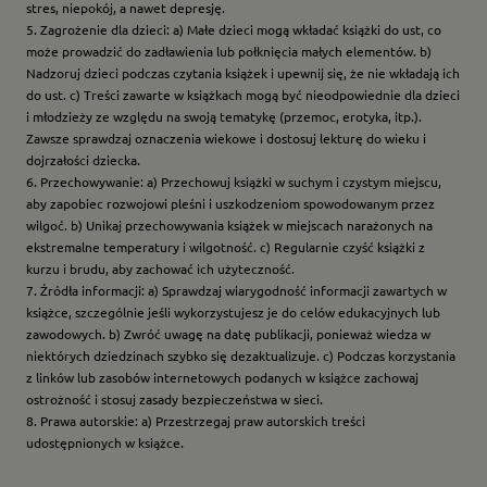
stres, niepokój, a nawet depresję.
5. Zagrożenie dla dzieci: a) Małe dzieci mogą wkładać książki do ust, co
może prowadzić do zadławienia lub połknięcia małych elementów. b)
Nadzoruj dzieci podczas czytania książek i upewnij się, że nie wkładają ich
do ust. c) Treści zawarte w książkach mogą być nieodpowiednie dla dzieci
i młodzieży ze względu na swoją tematykę (przemoc, erotyka, itp.).
Zawsze sprawdzaj oznaczenia wiekowe i dostosuj lekturę do wieku i
dojrzałości dziecka.
6. Przechowywanie: a) Przechowuj książki w suchym i czystym miejscu,
aby zapobiec rozwojowi pleśni i uszkodzeniom spowodowanym przez
wilgoć. b) Unikaj przechowywania książek w miejscach narażonych na
ekstremalne temperatury i wilgotność. c) Regularnie czyść książki z
kurzu i brudu, aby zachować ich użyteczność.
7. Źródła informacji: a) Sprawdzaj wiarygodność informacji zawartych w
książce, szczególnie jeśli wykorzystujesz je do celów edukacyjnych lub
zawodowych. b) Zwróć uwagę na datę publikacji, ponieważ wiedza w
niektórych dziedzinach szybko się dezaktualizuje. c) Podczas korzystania
z linków lub zasobów internetowych podanych w książce zachowaj
ostrożność i stosuj zasady bezpieczeństwa w sieci.
8. Prawa autorskie: a) Przestrzegaj praw autorskich treści
udostępnionych w książce.