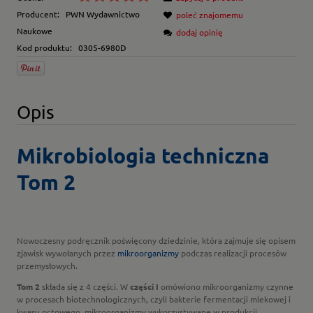
Producent:
PWN Wydawnictwo
poleć znajomemu
Naukowe
dodaj opinię
Kod produktu:
0305-6980D
Opis
Mikrobiologia techniczna
Tom 2
Nowoczesny podręcznik poświęcony dziedzinie, która zajmuje się opisem
zjawisk wywołanych przez
mikroorganizmy
podczas realizacji procesów
przemysłowych.
Tom 2
składa się z 4 części. W
części I
omówiono mikroorganizmy czynne
w procesach biotechnologicznych, czyli bakterie fermentacji mlekowej i
kwasu octowego, mikroorganizmy wykorzystywane w produkcji