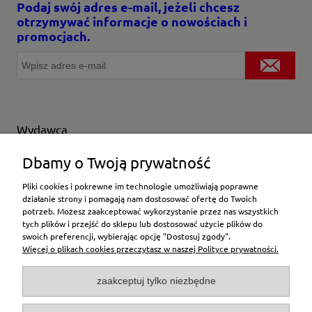
Podaj swój adres e-mail, jeżeli chcesz
otrzymywać informacje o nowościach i
promocjach.
Wydawca
Wybierz producenta
Dbamy o Twoją prywatność
Pliki cookies i pokrewne im technologie umożliwiają poprawne
działanie strony i pomagają nam dostosować ofertę do Twoich
potrzeb. Możesz zaakceptować wykorzystanie przez nas wszystkich
Moje konto
tych plików i przejść do sklepu lub dostosować użycie plików do
swoich preferencji, wybierając opcję "Dostosuj zgody".
Więcej o plikach cookies przeczytasz w naszej Polityce prywatności.
Płatności i dostawa
zaakceptuj tylko niezbędne
Pomoc