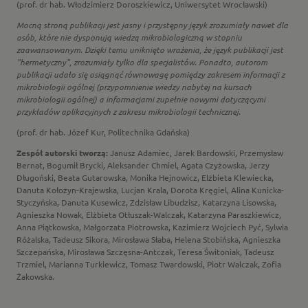
(prof. dr hab. Włodzimierz Doroszkiewicz, Uniwersytet Wrocławski)
Mocną stroną publikacji jest jasny i przystępny język zrozumiały nawet dla
osób, które nie dysponują wiedzą mikrobiologiczną w stopniu
zaawansowanym. Dzięki temu uniknięto wrażenia, że język publikacji jest
"hermetyczny", zrozumiały tylko dla specjalistów. Ponadto, autorom
publikacji udało się osiągnąć równowagę pomiędzy zakresem informacji z
mikrobiologii ogólnej (przypomnienie wiedzy nabytej na kursach
mikrobiologii ogólnej) a informacjami zupełnie nowymi dotyczącymi
przykładów aplikacyjnych z zakresu mikrobiologii technicznej.
(prof. dr hab. Józef Kur, Politechnika Gdańska)
Zespół autorski tworzą:
Janusz Adamiec, Jarek Bardowski, Przemysław
Bernat, Bogumił Brycki, Aleksander Chmiel, Agata Czyżowska, Jerzy
Długoński, Beata Gutarowska, Monika Hejnowicz, Elżbieta Klewiecka,
Danuta Kołożyn-Krajewska, Lucjan Krala, Dorota Kręgiel, Alina Kunicka-
Styczyńska, Danuta Kusewicz, Zdzisław Libudzisz, Katarzyna Lisowska,
Agnieszka Nowak, Elżbieta Otłuszak-Walczak, Katarzyna Paraszkiewicz,
Anna Piątkowska, Małgorzata Piotrowska, Kazimierz Wojciech Pyć, Sylwia
Różalska, Tadeusz Sikora, Mirosława Słaba, Helena Stobińska, Agnieszka
Szczepańska, Mirosława Szczęsna-Antczak, Teresa Świtoniak, Tadeusz
Trzmiel, Marianna Turkiewicz, Tomasz Twardowski, Piotr Walczak, Zofia
Żakowska.