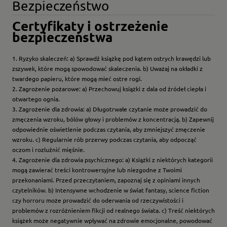
Bezpieczeństwo
Certyfikaty i ostrzeżenie
bezpieczeństwa
1. Ryzyko skaleczeń: a) Sprawdź książkę pod kątem ostrych krawędzi lub
zszywek, które mogą spowodować skaleczenia. b) Uważaj na okładki z
twardego papieru, które mogą mieć ostre rogi.
2. Zagrożenie pożarowe: a) Przechowuj książki z dala od źródeł ciepła i
otwartego ognia.
3. Zagrożenie dla zdrowia: a) Długotrwałe czytanie może prowadzić do
zmęczenia wzroku, bólów głowy i problemów z koncentracją. b) Zapewnij
odpowiednie oświetlenie podczas czytania, aby zmniejszyć zmęczenie
wzroku. c) Regularnie rób przerwy podczas czytania, aby odpocząć
oczom i rozluźnić mięśnie.
4. Zagrożenie dla zdrowia psychicznego: a) Książki z niektórych kategorii
mogą zawierać treści kontrowersyjne lub niezgodne z Twoimi
przekonaniami. Przed przeczytaniem, zapoznaj się z opiniami innych
czytelników. b) Intensywne wchodzenie w świat fantasy, science fiction
czy horroru może prowadzić do oderwania od rzeczywistości i
problemów z rozróżnieniem fikcji od realnego świata. c) Treść niektórych
książek może negatywnie wpływać na zdrowie emocjonalne, powodować