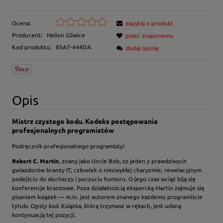
Ocena:
zapytaj o produkt
Producent:
Helion Gliwice
poleć znajomemu
Kod produktu:
85A7-444DA
dodaj opinię
Opis
Mistrz czystego kodu. Kodeks postępowania
profesjonalnych programistów
Podręcznik profesjonalnego programisty!
Robert C. Martin
, znany jako Uncle Bob, to jeden z prawdziwych
gwiazdorów branży IT, człowiek o niezwykłej charyzmie, rewelacyjnym
podejściu do słuchaczy i poczuciu humoru. O jego czas wciąż biją się
konferencje branżowe. Poza działalnością ekspercką Martin zajmuje się
pisaniem książek — m.in. jest autorem znanego każdemu programiście
tytułu
Czysty kod
. Książka, którą trzymasz w rękach, jest udaną
kontynuacją tej pozycji.