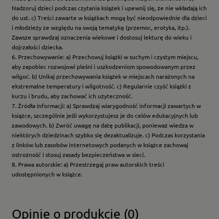
Nadzoruj dzieci podczas czytania książek i upewnij się, że nie wkładają ich
do ust. c) Treści zawarte w książkach mogą być nieodpowiednie dla dzieci
i młodzieży ze względu na swoją tematykę (przemoc, erotyka, itp.).
Zawsze sprawdzaj oznaczenia wiekowe i dostosuj lekturę do wieku i
dojrzałości dziecka.
6. Przechowywanie: a) Przechowuj książki w suchym i czystym miejscu,
aby zapobiec rozwojowi pleśni i uszkodzeniom spowodowanym przez
wilgoć. b) Unikaj przechowywania książek w miejscach narażonych na
ekstremalne temperatury i wilgotność. c) Regularnie czyść książki z
kurzu i brudu, aby zachować ich użyteczność.
7. Źródła informacji: a) Sprawdzaj wiarygodność informacji zawartych w
książce, szczególnie jeśli wykorzystujesz je do celów edukacyjnych lub
zawodowych. b) Zwróć uwagę na datę publikacji, ponieważ wiedza w
niektórych dziedzinach szybko się dezaktualizuje. c) Podczas korzystania
z linków lub zasobów internetowych podanych w książce zachowaj
ostrożność i stosuj zasady bezpieczeństwa w sieci.
8. Prawa autorskie: a) Przestrzegaj praw autorskich treści
udostępnionych w książce.
Opinie o produkcie (0)