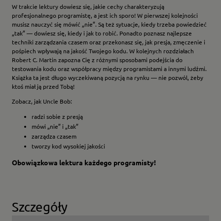
W trakcie lektury dowiesz się, jakie cechy charakteryzują
profesjonalnego programistę, a jest ich sporo! W pierwszej kolejności
musisz nauczyć się mówić „nie”. Są też sytuacje, kiedy trzeba powiedzieć
„tak” — dowiesz się, kiedy i jak to robić. Ponadto poznasz najlepsze
techniki zarządzania czasem oraz przekonasz się, jak presja, zmęczenie i
pośpiech wpływają na jakość Twojego kodu. W kolejnych rozdziałach
Robert C. Martin zapozna Cię z różnymi sposobami podejścia do
testowania kodu oraz współpracy między programistami a innymi ludźmi.
Książka ta jest długo wyczekiwaną pozycją na rynku — nie pozwól, żeby
ktoś miał ją przed Tobą!
Zobacz, jak Uncle Bob:
radzi sobie z presją
mówi „nie” i „tak”
zarządza czasem
tworzy kod wysokiej jakości
Obowiązkowa lektura każdego programisty!
Szczegóły