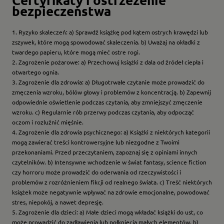
bezpieczeństwa
1. Ryzyko skaleczeń: a) Sprawdź książkę pod kątem ostrych krawędzi lub
zszywek, które mogą spowodować skaleczenia. b) Uważaj na okładki z
twardego papieru, które mogą mieć ostre rogi.
2. Zagrożenie pożarowe: a) Przechowuj książki z dala od źródeł ciepła i
otwartego ognia.
3. Zagrożenie dla zdrowia: a) Długotrwałe czytanie może prowadzić do
zmęczenia wzroku, bólów głowy i problemów z koncentracją. b) Zapewnij
odpowiednie oświetlenie podczas czytania, aby zmniejszyć zmęczenie
wzroku. c) Regularnie rób przerwy podczas czytania, aby odpocząć
oczom i rozluźnić mięśnie.
4. Zagrożenie dla zdrowia psychicznego: a) Książki z niektórych kategorii
mogą zawierać treści kontrowersyjne lub niezgodne z Twoimi
przekonaniami. Przed przeczytaniem, zapoznaj się z opiniami innych
czytelników. b) Intensywne wchodzenie w świat fantasy, science fiction
czy horroru może prowadzić do oderwania od rzeczywistości i
problemów z rozróżnieniem fikcji od realnego świata. c) Treść niektórych
książek może negatywnie wpływać na zdrowie emocjonalne, powodować
stres, niepokój, a nawet depresję.
5. Zagrożenie dla dzieci: a) Małe dzieci mogą wkładać książki do ust, co
może prowadzić do zadławienia lub połknięcia małych elementów. b)