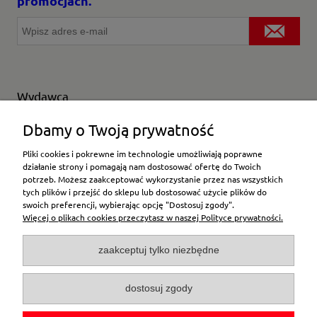
promocjach.
Wydawca
Wybierz producenta
Dbamy o Twoją prywatność
Pliki cookies i pokrewne im technologie umożliwiają poprawne
działanie strony i pomagają nam dostosować ofertę do Twoich
potrzeb. Możesz zaakceptować wykorzystanie przez nas wszystkich
Moje konto
tych plików i przejść do sklepu lub dostosować użycie plików do
swoich preferencji, wybierając opcję "Dostosuj zgody".
Więcej o plikach cookies przeczytasz w naszej Polityce prywatności.
Płatności i dostawa
zaakceptuj tylko niezbędne
Pomoc
dostosuj zgody
O firmie