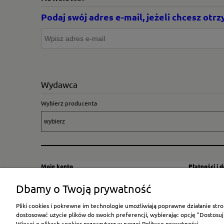
Podaj swój adres e-mail, jeżeli chcesz ot
Wydawca
Wybierz producenta
Moje konto
Płatności i 
Twoje zamówienia
Sposoby i kos
Dbamy o Twoją prywatność
Ustawienia konta
Wysyłka za G
Pliki cookies i pokrewne im technologie umożliwiają poprawne działanie st
Przechowalnia
Płatność
dostosować użycie plików do swoich preferencji, wybierając opcję "Dostosuj
Więcej o plikach cookies przeczytasz w naszej Polityce prywatności.