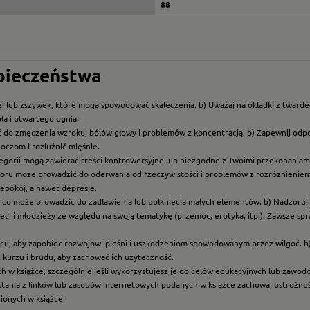
88
zpieczeństwa
i lub zszywek, które mogą spowodować skaleczenia. b) Uważaj na okładki z twarde
ła i otwartego ognia.
ć do zmęczenia wzroku, bólów głowy i problemów z koncentracją. b) Zapewnij odp
oczom i rozluźnić mięśnie.
ategorii mogą zawierać treści kontrowersyjne lub niezgodne z Twoimi przekonaniami
roru może prowadzić do oderwania od rzeczywistości i problemów z rozróżnieniem f
epokój, a nawet depresję.
t, co może prowadzić do zadławienia lub połknięcia małych elementów. b) Nadzoruj dz
eci i młodzieży ze względu na swoją tematykę (przemoc, erotyka, itp.). Zawsze sp
scu, aby zapobiec rozwojowi pleśni i uszkodzeniom spowodowanym przez wilgoć. b
z kurzu i brudu, aby zachować ich użyteczność.
ych w książce, szczególnie jeśli wykorzystujesz je do celów edukacyjnych lub zawo
ystania z linków lub zasobów internetowych podanych w książce zachowaj ostrożność
nionych w książce.