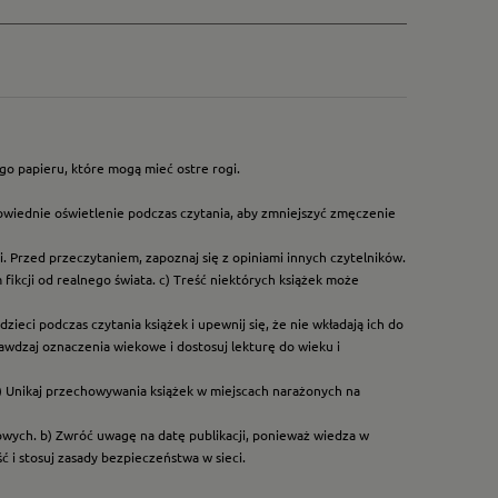
go papieru, które mogą mieć ostre rogi.
owiednie oświetlenie podczas czytania, aby zmniejszyć zmęczenie
. Przed przeczytaniem, zapoznaj się z opiniami innych czytelników.
ikcji od realnego świata. c) Treść niektórych książek może
ieci podczas czytania książek i upewnij się, że nie wkładają ich do
rawdzaj oznaczenia wiekowe i dostosuj lekturę do wieku i
) Unikaj przechowywania książek w miejscach narażonych na
dowych. b) Zwróć uwagę na datę publikacji, ponieważ wiedza w
 i stosuj zasady bezpieczeństwa w sieci.