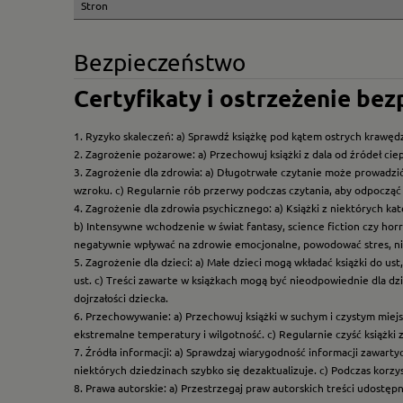
Stron
Bezpieczeństwo
Certyfikaty i ostrzeżenie be
1. Ryzyko skaleczeń: a) Sprawdź książkę pod kątem ostrych krawędz
2. Zagrożenie pożarowe: a) Przechowuj książki z dala od źródeł ciep
3. Zagrożenie dla zdrowia: a) Długotrwałe czytanie może prowadzi
wzroku. c) Regularnie rób przerwy podczas czytania, aby odpocząć 
4. Zagrożenie dla zdrowia psychicznego: a) Książki z niektórych k
b) Intensywne wchodzenie w świat fantasy, science fiction czy hor
negatywnie wpływać na zdrowie emocjonalne, powodować stres, ni
5. Zagrożenie dla dzieci: a) Małe dzieci mogą wkładać książki do us
ust. c) Treści zawarte w książkach mogą być nieodpowiednie dla dzi
dojrzałości dziecka.
6. Przechowywanie: a) Przechowuj książki w suchym i czystym miej
ekstremalne temperatury i wilgotność. c) Regularnie czyść książki 
7. Źródła informacji: a) Sprawdzaj wiarygodność informacji zawart
niektórych dziedzinach szybko się dezaktualizuje. c) Podczas korz
8. Prawa autorskie: a) Przestrzegaj praw autorskich treści udostęp