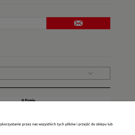
O firmie
Kontakt
Certyfikat dla małych księgarni
orzystanie przez nas wszystkich tych plików i przejść do sklepu lub
Blog
O nas