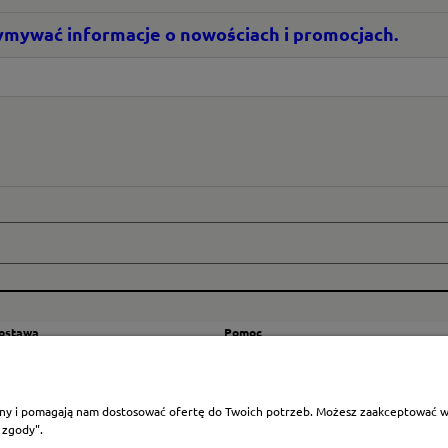
rzymywać informacje o nowościach i promocjach.
dostawa
Pomoc
zty wysyłki
Regulamin
ranicę
Mapa strony
rony i pomagają nam dostosować ofertę do Twoich potrzeb. Możesz zaakceptować wyk
Polityka cookies
 zgody".
Ustawienia plików cookies