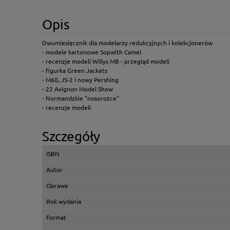
Opis
Dwumiesięcznik dla modelarzy redukcyjnych i kolekcjonerów
- modele kartonowe Sopwith Camel
- recenzje modeli Willys MB - przegląd modeli
- figurka Green Jackets
- M60, JS-2 i nowy Pershing
- 22 Avignon Model Show
- Normandzkie "nosorożce"
- recenzje modeli
Szczegóły
ISBN
Autor
Oprawa
Rok wydania
Format