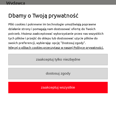
Wydawca
Wybierz producenta
Dbamy o Twoją prywatność
Pliki cookies i pokrewne im technologie umożliwiają poprawne
działanie strony i pomagają nam dostosować ofertę do Twoich
potrzeb. Możesz zaakceptować wykorzystanie przez nas wszystkich
Moje konto
tych plików i przejść do sklepu lub dostosować użycie plików do
swoich preferencji, wybierając opcję "Dostosuj zgody".
Więcej o plikach cookies przeczytasz w naszej Polityce prywatności.
Płatności i dostawa
zaakceptuj tylko niezbędne
Pomoc
dostosuj zgody
O firmie
zaakceptuj wszystkie
pokaż pełną wersję strony
Sklep internetowy Shoper.pl