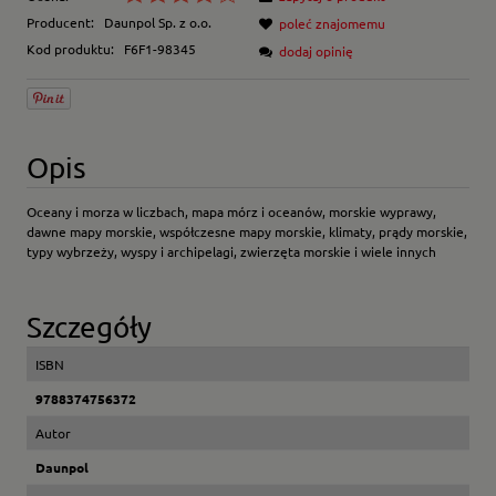
Producent:
Daunpol Sp. z o.o.
poleć znajomemu
Kod produktu:
F6F1-98345
dodaj opinię
Opis
Oceany i morza w liczbach, mapa mórz i oceanów, morskie wyprawy,
dawne mapy morskie, współczesne mapy morskie, klimaty, prądy morskie,
typy wybrzeży, wyspy i archipelagi, zwierzęta morskie i wiele innych
Szczegóły
ISBN
9788374756372
Autor
Daunpol