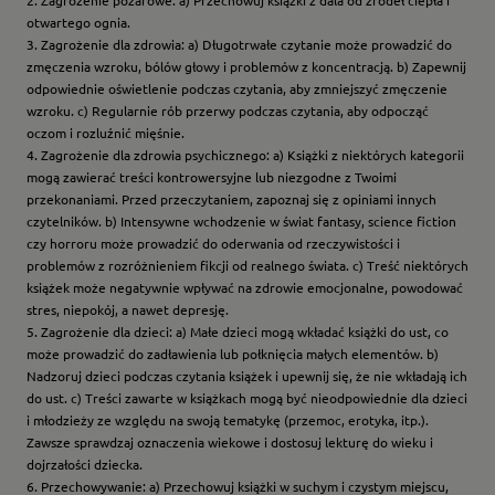
2. Zagrożenie pożarowe: a) Przechowuj książki z dala od źródeł ciepła i
otwartego ognia.
3. Zagrożenie dla zdrowia: a) Długotrwałe czytanie może prowadzić do
zmęczenia wzroku, bólów głowy i problemów z koncentracją. b) Zapewnij
odpowiednie oświetlenie podczas czytania, aby zmniejszyć zmęczenie
wzroku. c) Regularnie rób przerwy podczas czytania, aby odpocząć
oczom i rozluźnić mięśnie.
4. Zagrożenie dla zdrowia psychicznego: a) Książki z niektórych kategorii
mogą zawierać treści kontrowersyjne lub niezgodne z Twoimi
przekonaniami. Przed przeczytaniem, zapoznaj się z opiniami innych
czytelników. b) Intensywne wchodzenie w świat fantasy, science fiction
czy horroru może prowadzić do oderwania od rzeczywistości i
problemów z rozróżnieniem fikcji od realnego świata. c) Treść niektórych
książek może negatywnie wpływać na zdrowie emocjonalne, powodować
stres, niepokój, a nawet depresję.
5. Zagrożenie dla dzieci: a) Małe dzieci mogą wkładać książki do ust, co
może prowadzić do zadławienia lub połknięcia małych elementów. b)
Nadzoruj dzieci podczas czytania książek i upewnij się, że nie wkładają ich
do ust. c) Treści zawarte w książkach mogą być nieodpowiednie dla dzieci
i młodzieży ze względu na swoją tematykę (przemoc, erotyka, itp.).
Zawsze sprawdzaj oznaczenia wiekowe i dostosuj lekturę do wieku i
dojrzałości dziecka.
6. Przechowywanie: a) Przechowuj książki w suchym i czystym miejscu,