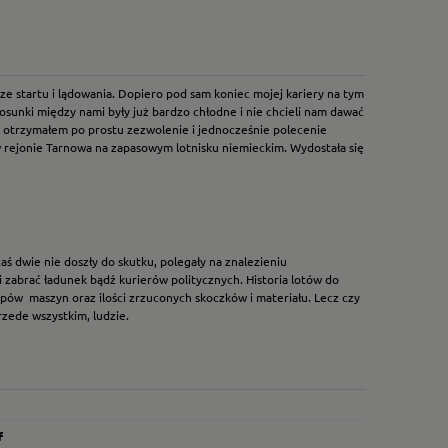
e startu i lądowania. Dopiero pod sam koniec mojej kariery na tym
osunki między nami były już bardzo chłodne i nie chcieli nam dawać
em, otrzymałem po prostu zezwolenie i jednocześnie polecenie
 w rejonie Tarnowa na zapasowym lotnisku niemieckim. Wydostała się
ś dwie nie doszły do skutku, polegały na znalezieniu
 zabrać ładunek bądź kurierów politycznych. Historia lotów do
typów maszyn oraz ilości zrzuconych skoczków i materiału. Lecz czy
przede wszystkim, ludzie.
f