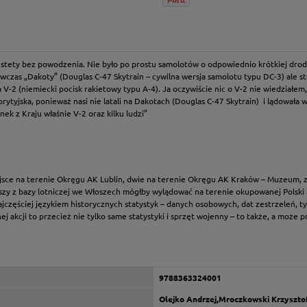
estety bez powodzenia. Nie było po prostu samolotów o odpowiednio krótkiej drodz
wczas „Dakoty” (Douglas C-47 Skytrain – cywilna wersja samolotu typu DC-3) ale st
wa V-2 (niemiecki pocisk rakietowy typu A-4). Ja oczywiście nic o V-2 nie wiedział
rytyjska, ponieważ nasi nie latali na Dakotach (Douglas C-47 Skytrain) i lądowała
k z Kraju właśnie V-2 oraz kilku ludzi”
jsce na terenie Okręgu AK Lublin, dwie na terenie Okręgu AK Kraków – Muzeum, za
szy z bazy lotniczej we Włoszech mógłby wylądować na terenie okupowanej Polski i
ajczęściej językiem historycznych statystyk – danych osobowych, dat zestrzeleń, 
nej akcji to przecież nie tylko same statystyki i sprzęt wojenny – to także, a może 
9788363324001
Olejko Andrzej,Mroczkowski Krzyszto