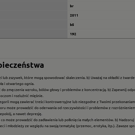
br
2011
b5
192
zpieczeństwa
i lub zszywek, które mogą spowodować skaleczenia. b) Uważaj na okładki z twarde
ła i otwartego ognia.
ć do zmęczenia wzroku, bólów głowy i problemów z koncentracją. b) Zapewnij odp
oczom i rozluźnić mięśnie.
ategorii mogą zawierać treści kontrowersyjne lub niezgodne z Twoimi przekonaniami
roru może prowadzić do oderwania od rzeczywistości i problemów z rozróżnieniem f
epokój, a nawet depresję.
t, co może prowadzić do zadławienia lub połknięcia małych elementów. b) Nadzoruj dz
eci i młodzieży ze względu na swoją tematykę (przemoc, erotyka, itp.). Zawsze sp