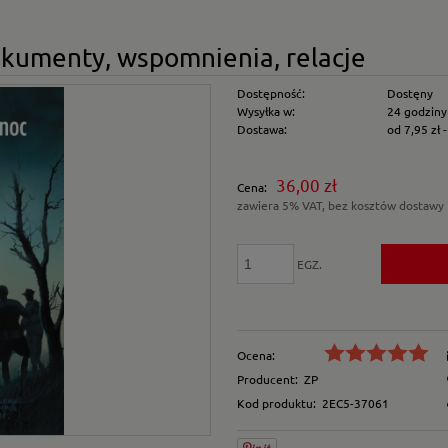
okumenty, wspomnienia, relacje
Dostępność:
Dostęny
Wysyłka w:
24 godziny
Dostawa:
od 7,95 zł
Cena nie zawiera e
36,00 zł
Cena:
płatności
zawiera 5% VAT, bez kosztów dostawy
EGZ.
Ocena:
Producent:
ZP
Kod produktu:
2EC5-37061