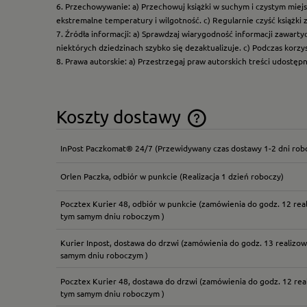
6. Przechowywanie: a) Przechowuj książki w suchym i czystym miej
ekstremalne temperatury i wilgotność. c) Regularnie czyść książki 
7. Źródła informacji: a) Sprawdzaj wiarygodność informacji zawart
niektórych dziedzinach szybko się dezaktualizuje. c) Podczas korz
8. Prawa autorskie: a) Przestrzegaj praw autorskich treści udostęp
Koszty dostawy
InPost Paczkomat® 24/7
(Przewidywany czas dostawy 1-2 dni rob
Cena nie zawiera ewentual
płatności
Orlen Paczka, odbiór w punkcie
(Realizacja 1 dzień roboczy)
Pocztex Kurier 48, odbiór w punkcie
(zamówienia do godz. 12 rea
tym samym dniu roboczym )
Kurier Inpost, dostawa do drzwi
(zamówienia do godz. 13 realizow
samym dniu roboczym )
Pocztex Kurier 48, dostawa do drzwi
(zamówienia do godz. 12 rea
tym samym dniu roboczym )