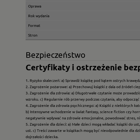
Oprawa
Rok wydania
Format
Stron
Bezpieczeństwo
Certyfikaty i ostrzeżenie be
1. Ryzyko skaleczeń: a) Sprawdź książkę pod kątem ostrych krawędz
2. Zagrożenie pożarowe: a) Przechowuj książki z dala od źródeł ciep
3. Zagrożenie dla zdrowia: a) Długotrwałe czytanie może prowadzi
wzroku. c) Regularnie rób przerwy podczas czytania, aby odpocząć 
4. Zagrożenie dla zdrowia psychicznego: a) Książki z niektórych k
b) Intensywne wchodzenie w świat fantasy, science fiction czy hor
negatywnie wpływać na zdrowie emocjonalne, powodować stres, ni
5. Zagrożenie dla dzieci: a) Małe dzieci mogą wkładać książki do us
ust. c) Treści zawarte w książkach mogą być nieodpowiednie dla dzi
dojrzałości dziecka.