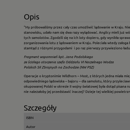
Opis
"My próbowaliśmy przez cały czas umożliwić lądowanie w Kraju. Ni
stanowisku, udało nam się dwa razy wylądować. Anglicy mieli już wó
tych samolotów. Zgodzili się na ich loty dopiero, gdy wynikła spra
zorganizowania lotu z lądowaniem w Kraju. Poleciała wtedy załoga b
stamtąd z różnymi przygodami i po raz pierwszy przywieziono ładune
Fragment wspomnień kpt. Jana Podolskiego
ze ścisłego otoczenia szefa Oddziału VI Naczelnego Wodza
Polskich Sił Zbrojnych na Zachodzie (NW PSZ)
Operacje o kryptonimie Wildhorn – Most, z których jedna miała mie
odpowiedniego lądowiska – bajoru – dla samolotu, który przyleciaw
okupowanej Polski w okresie II wojny światowej była dotąd pisana n
nie należałoby jej przedstawić inaczej? Dzieje tej wielkiej powietrz
Szczegóły
ISBN
Autor