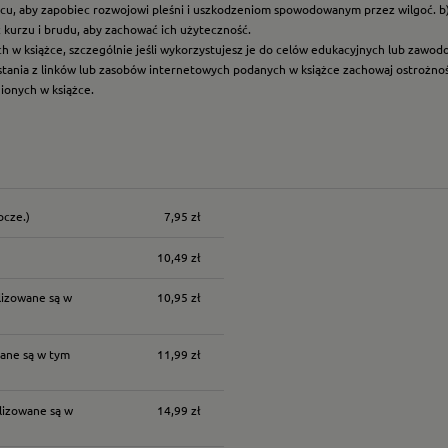
scu, aby zapobiec rozwojowi pleśni i uszkodzeniom spowodowanym przez wilgoć. b
z kurzu i brudu, aby zachować ich użyteczność.
ych w książce, szczególnie jeśli wykorzystujesz je do celów edukacyjnych lub zawo
ystania z linków lub zasobów internetowych podanych w książce zachowaj ostrożność
nionych w książce.
ocze.)
7,95 zł
nych kosztów
10,49 zł
lizowane są w
10,95 zł
ane są w tym
11,99 zł
lizowane są w
14,99 zł