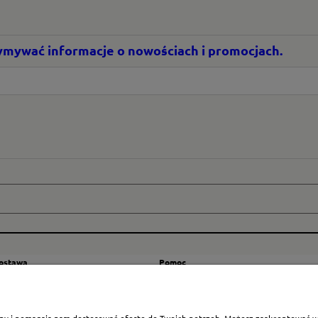
rzymywać informacje o nowościach i promocjach.
dostawa
Pomoc
zty wysyłki
Regulamin
ranicę
Mapa strony