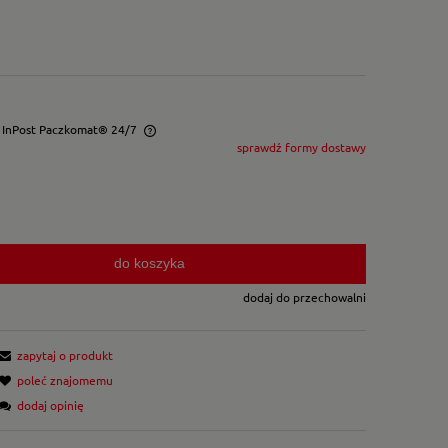
- InPost Paczkomat® 24/7
sprawdź formy dostawy
wentualnych kosztów
do koszyka
dodaj do przechowalni
zapytaj o produkt
poleć znajomemu
dodaj opinię