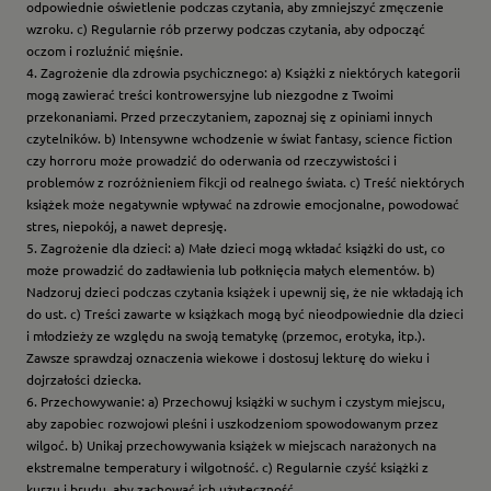
odpowiednie oświetlenie podczas czytania, aby zmniejszyć zmęczenie
wzroku. c) Regularnie rób przerwy podczas czytania, aby odpocząć
oczom i rozluźnić mięśnie.
4. Zagrożenie dla zdrowia psychicznego: a) Książki z niektórych kategorii
mogą zawierać treści kontrowersyjne lub niezgodne z Twoimi
przekonaniami. Przed przeczytaniem, zapoznaj się z opiniami innych
czytelników. b) Intensywne wchodzenie w świat fantasy, science fiction
czy horroru może prowadzić do oderwania od rzeczywistości i
problemów z rozróżnieniem fikcji od realnego świata. c) Treść niektórych
książek może negatywnie wpływać na zdrowie emocjonalne, powodować
stres, niepokój, a nawet depresję.
5. Zagrożenie dla dzieci: a) Małe dzieci mogą wkładać książki do ust, co
może prowadzić do zadławienia lub połknięcia małych elementów. b)
Nadzoruj dzieci podczas czytania książek i upewnij się, że nie wkładają ich
do ust. c) Treści zawarte w książkach mogą być nieodpowiednie dla dzieci
i młodzieży ze względu na swoją tematykę (przemoc, erotyka, itp.).
Zawsze sprawdzaj oznaczenia wiekowe i dostosuj lekturę do wieku i
dojrzałości dziecka.
6. Przechowywanie: a) Przechowuj książki w suchym i czystym miejscu,
aby zapobiec rozwojowi pleśni i uszkodzeniom spowodowanym przez
wilgoć. b) Unikaj przechowywania książek w miejscach narażonych na
ekstremalne temperatury i wilgotność. c) Regularnie czyść książki z
kurzu i brudu, aby zachować ich użyteczność.