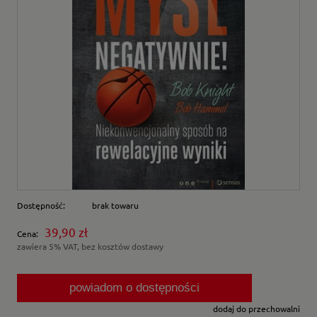
Dostępność:
brak towaru
39,90 zł
Cena:
zawiera 5% VAT, bez kosztów dostawy
powiadom o dostępności
dodaj do przechowalni