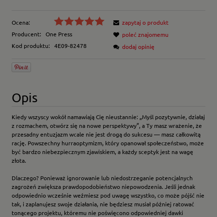
Ocena:
zapytaj o produkt
Producent:
One Press
poleć znajomemu
Kod produktu:
4E09-82478
dodaj opinię
Opis
Kiedy wszyscy wokół namawiają Cię nieustannie: „Myśl pozytywnie, działaj
z rozmachem, otwórz się na nowe perspektywy”, a Ty masz wrażenie, że
przesadny entuzjazm wcale nie jest drogą do sukcesu — masz całkowitą
rację. Powszechny hurraoptymizm, który opanował społeczeństwo, może
być bardzo niebezpiecznym zjawiskiem, a każdy sceptyk jest na wagę
złota.
Dlaczego? Ponieważ ignorowanie lub niedostrzeganie potencjalnych
zagrożeń zwiększa prawdopodobieństwo niepowodzenia. Jeśli jednak
odpowiednio wcześnie weźmiesz pod uwagę wszystko, co może pójść nie
tak, i zaplanujesz swoje działania, nie będziesz musiał później ratować
tonącego projektu, któremu nie poświęcono odpowiedniej dawki