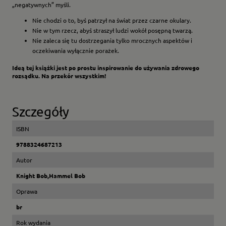
„negatywnych” myśli.
Nie chodzi o to, byś patrzył na świat przez czarne okulary.
Nie w tym rzecz, abyś straszył ludzi wokół posępną twarzą.
Nie zaleca się tu dostrzegania tylko mrocznych aspektów i
oczekiwania wyłącznie porażek.
Ideą tej książki jest po prostu inspirowanie do używania zdrowego
rozsądku. Na przekór wszystkim!
Szczegóły
ISBN
9788324687213
Autor
Knight Bob,Hammel Bob
Oprawa
br
Rok wydania