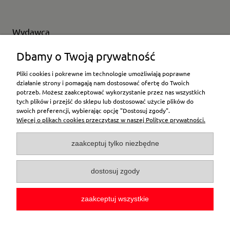
Wydawca
Wybierz producenta
Dbamy o Twoją prywatność
Pliki cookies i pokrewne im technologie umożliwiają poprawne
działanie strony i pomagają nam dostosować ofertę do Twoich
potrzeb. Możesz zaakceptować wykorzystanie przez nas wszystkich
Moje konto
tych plików i przejść do sklepu lub dostosować użycie plików do
swoich preferencji, wybierając opcję "Dostosuj zgody".
Więcej o plikach cookies przeczytasz w naszej Polityce prywatności.
Płatności i dostawa
zaakceptuj tylko niezbędne
Pomoc
dostosuj zgody
O firmie
zaakceptuj wszystkie