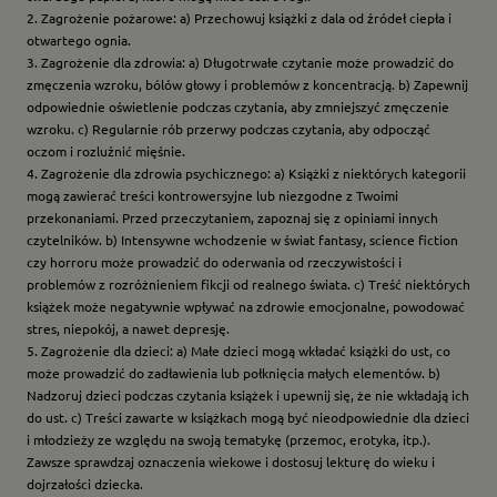
2. Zagrożenie pożarowe: a) Przechowuj książki z dala od źródeł ciepła i
otwartego ognia.
3. Zagrożenie dla zdrowia: a) Długotrwałe czytanie może prowadzić do
zmęczenia wzroku, bólów głowy i problemów z koncentracją. b) Zapewnij
odpowiednie oświetlenie podczas czytania, aby zmniejszyć zmęczenie
wzroku. c) Regularnie rób przerwy podczas czytania, aby odpocząć
oczom i rozluźnić mięśnie.
4. Zagrożenie dla zdrowia psychicznego: a) Książki z niektórych kategorii
mogą zawierać treści kontrowersyjne lub niezgodne z Twoimi
przekonaniami. Przed przeczytaniem, zapoznaj się z opiniami innych
czytelników. b) Intensywne wchodzenie w świat fantasy, science fiction
czy horroru może prowadzić do oderwania od rzeczywistości i
problemów z rozróżnieniem fikcji od realnego świata. c) Treść niektórych
książek może negatywnie wpływać na zdrowie emocjonalne, powodować
stres, niepokój, a nawet depresję.
5. Zagrożenie dla dzieci: a) Małe dzieci mogą wkładać książki do ust, co
może prowadzić do zadławienia lub połknięcia małych elementów. b)
Nadzoruj dzieci podczas czytania książek i upewnij się, że nie wkładają ich
do ust. c) Treści zawarte w książkach mogą być nieodpowiednie dla dzieci
i młodzieży ze względu na swoją tematykę (przemoc, erotyka, itp.).
Zawsze sprawdzaj oznaczenia wiekowe i dostosuj lekturę do wieku i
dojrzałości dziecka.