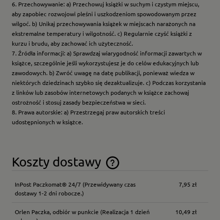
6. Przechowywanie: a) Przechowuj książki w suchym i czystym miejscu,
aby zapobiec rozwojowi pleśni i uszkodzeniom spowodowanym przez
wilgoć. b) Unikaj przechowywania książek w miejscach narażonych na
ekstremalne temperatury i wilgotność. c) Regularnie czyść książki z
kurzu i brudu, aby zachować ich użyteczność.
7. Źródła informacji: a) Sprawdzaj wiarygodność informacji zawartych w
książce, szczególnie jeśli wykorzystujesz je do celów edukacyjnych lub
zawodowych. b) Zwróć uwagę na datę publikacji, ponieważ wiedza w
niektórych dziedzinach szybko się dezaktualizuje. c) Podczas korzystania
z linków lub zasobów internetowych podanych w książce zachowaj
ostrożność i stosuj zasady bezpieczeństwa w sieci.
8. Prawa autorskie: a) Przestrzegaj praw autorskich treści
udostępnionych w książce.
Koszty dostawy
Cena nie zawiera ewentualnych kosztów płatności
InPost Paczkomat® 24/7
(Przewidywany czas
7,95 zł
dostawy 1-2 dni robocze.)
Orlen Paczka, odbiór w punkcie
(Realizacja 1 dzień
10,49 zł