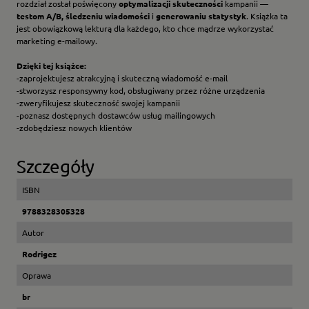
rozdział został poświęcony
optymalizacji skuteczności
kampanii —
testom A/B,
śledzeniu wiadomości
i
generowaniu statystyk
. Książka ta
jest obowiązkową lekturą dla każdego, kto chce mądrze wykorzystać
marketing e-mailowy.
Dzięki tej książce:
-zaprojektujesz atrakcyjną i skuteczną wiadomość e-mail
-stworzysz responsywny kod, obsługiwany przez różne urządzenia
-zweryfikujesz skuteczność swojej kampanii
-poznasz dostępnych dostawców usług mailingowych
-zdobędziesz nowych klientów
Szczegóły
ISBN
9788328305328
Autor
Rodrigez
Oprawa
br