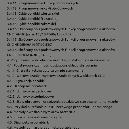
3.4.11. Programowanie funkcji pomocniczych
3.4.12. Programowanie cykli obróbkowych
3.4.13. Cykle obróbki wiertarskiej
3.4.14. Cykle obróbki frezarskiej
3.4.15. Cykle obróbki tokarskiej
3.4.16. Skrócony opis podstawowych funkcji programowania układów
CNC FANUC (seria 16i/18i/160i/180i-MB)
3.4.17. Skrócony opis podstawowych funkcji programowania układów
CNC HEIDENHAIN (iTNC 530)
3.4.18. Skrócony opis podstawowych funkcji programowania układów
CNC PRONUM (630T, 640FC)
4. Przygotowanie do obróbki oraz diagnostyka procesu skrawania
4.1. Podstawowe czynności obsługowe układu sterowania
4.1.1. Charakterystyka pulpitu układu sterowania
4.1.2. Wprowadzanie i wyprowadzanie danych w układach CNC
4.1.3. Symulacja obróbki
4.2. Uzbrojenie obrabiarki
4.2.1. Uchwyty narzędziowe
4.2.2. Uchwyty przedmiotowe
4.2.3. Stoły obrotowe i urządzenia podziałowe sterowane numerycznie
4.3. Przykład określania punktu zerowego przedmiotu obrabianego
4.4. Metody określania wymiarów narzędzia
4.5. Zużycie i uszkodzenie narzędzi
4.6. Diagnostyka obrabiarki
4.6. Metody pomiaru przedmiotu obrabianego