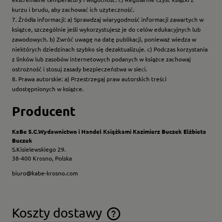
kurzu i brudu, aby zachować ich użyteczność.
7. Źródła informacji: a) Sprawdzaj wiarygodność informacji zawartych w
książce, szczególnie jeśli wykorzystujesz je do celów edukacyjnych lub
zawodowych. b) Zwróć uwagę na datę publikacji, ponieważ wiedza w
niektórych dziedzinach szybko się dezaktualizuje. c) Podczas korzystania
z linków lub zasobów internetowych podanych w książce zachowaj
ostrożność i stosuj zasady bezpieczeństwa w sieci.
8. Prawa autorskie: a) Przestrzegaj praw autorskich treści
udostępnionych w książce.
Producent
KaBe S.C.Wydawnictwo i Handel Książkami Kazimierz Buczek Elżbieta
Buczek
S.Kisielewskiego 29.
38-400 Krosno, Polska
biuro@kabe-krosno.com
Koszty dostawy
Cena nie zawiera ewentualnych kosztów płatności