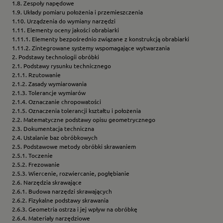
1.8. Zespoły napędowe
1.9. Układy pomiaru położenia i przemieszczenia
1.10. Urządzenia do wymiany narzędzi
1.11. Elementy oceny jakości obrabiarki
1.11.1. Elementy bezpośrednio związane z konstrukcją obrabiarki
1.11.2. Zintegrowane systemy wspomagające wytwarzania
2. Podstawy technologii obróbki
2.1. Podstawy rysunku technicznego
2.1.1. Rzutowanie
2.1.2. Zasady wymiarowania
2.1.3. Tolerancje wymiarów
2.1.4. Oznaczanie chropowatości
2.1.5. Oznaczenia tolerancji kształtu i położenia
2.2. Matematyczne podstawy opisu geometrycznego
2.3. Dokumentacja techniczna
2.4. Ustalanie baz obróbkowych
2.5. Podstawowe metody obróbki skrawaniem
2.5.1. Toczenie
2.5.2. Frezowanie
2.5.3. Wiercenie, rozwiercanie, pogłębianie
2.6. Narzędzia skrawające
2.6.1. Budowa narzędzi skrawających
2.6.2. Fizykalne podstawy skrawania
2.6.3. Geometria ostrza i jej wpływ na obróbkę
2.6.4. Materiały narzędziowe