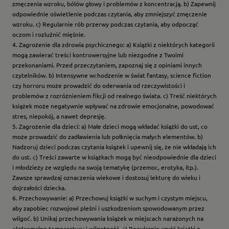
zmęczenia wzroku, bólów głowy i problemów z koncentracją. b) Zapewnij
odpowiednie oświetlenie podczas czytania, aby zmniejszyć zmęczenie
wzroku. c) Regularnie rób przerwy podczas czytania, aby odpocząć
oczom i rozluźnić mięśnie.
4. Zagrożenie dla zdrowia psychicznego: a) Książki z niektórych kategorii
mogą zawierać treści kontrowersyjne lub niezgodne z Twoimi
przekonaniami. Przed przeczytaniem, zapoznaj się z opiniami innych
czytelników. b) Intensywne wchodzenie w świat fantasy, science fiction
czy horroru może prowadzić do oderwania od rzeczywistości i
problemów z rozróżnieniem fikcji od realnego świata. c) Treść niektórych
książek może negatywnie wpływać na zdrowie emocjonalne, powodować
stres, niepokój, a nawet depresję.
5. Zagrożenie dla dzieci: a) Małe dzieci mogą wkładać książki do ust, co
może prowadzić do zadławienia lub połknięcia małych elementów. b)
Nadzoruj dzieci podczas czytania książek i upewnij się, że nie wkładają ich
do ust. c) Treści zawarte w książkach mogą być nieodpowiednie dla dzieci
i młodzieży ze względu na swoją tematykę (przemoc, erotyka, itp.).
Zawsze sprawdzaj oznaczenia wiekowe i dostosuj lekturę do wieku i
dojrzałości dziecka.
6. Przechowywanie: a) Przechowuj książki w suchym i czystym miejscu,
aby zapobiec rozwojowi pleśni i uszkodzeniom spowodowanym przez
wilgoć. b) Unikaj przechowywania książek w miejscach narażonych na
ekstremalne temperatury i wilgotność. c) Regularnie czyść książki z