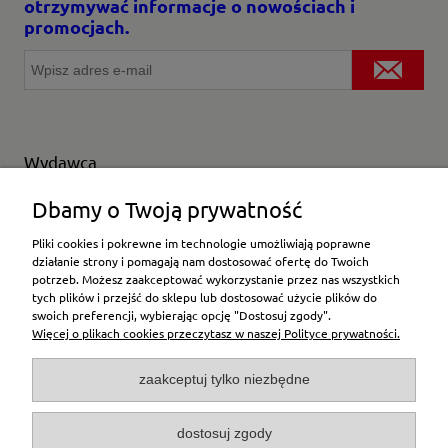
otrzymywać informacje o nowościach i
promocjach.
Wydawca
Wybierz producenta
Dbamy o Twoją prywatność
Pliki cookies i pokrewne im technologie umożliwiają poprawne
działanie strony i pomagają nam dostosować ofertę do Twoich
potrzeb. Możesz zaakceptować wykorzystanie przez nas wszystkich
Moje konto
tych plików i przejść do sklepu lub dostosować użycie plików do
swoich preferencji, wybierając opcję "Dostosuj zgody".
Więcej o plikach cookies przeczytasz w naszej Polityce prywatności.
Płatności i dostawa
zaakceptuj tylko niezbędne
Pomoc
dostosuj zgody
O firmie