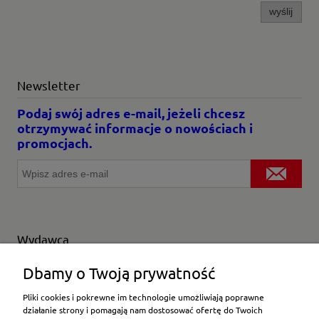
wyślij
Newsletter
Podaj swój adres e-mail, jeżeli chcesz
otrzymywać informacje o nowościach i
promocjach.
Wydawca
Wybierz producenta
Dbamy o Twoją prywatność
Pliki cookies i pokrewne im technologie umożliwiają poprawne
działanie strony i pomagają nam dostosować ofertę do Twoich