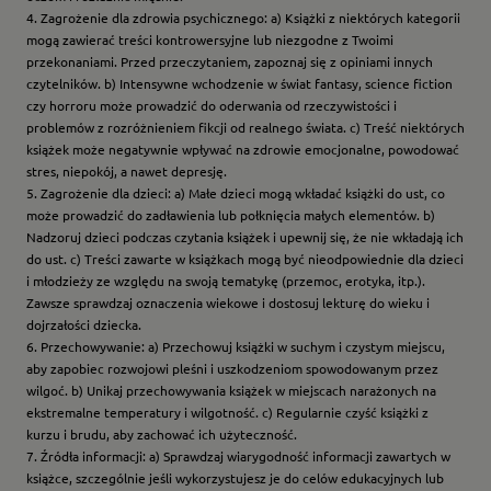
4. Zagrożenie dla zdrowia psychicznego: a) Książki z niektórych kategorii
mogą zawierać treści kontrowersyjne lub niezgodne z Twoimi
przekonaniami. Przed przeczytaniem, zapoznaj się z opiniami innych
czytelników. b) Intensywne wchodzenie w świat fantasy, science fiction
czy horroru może prowadzić do oderwania od rzeczywistości i
problemów z rozróżnieniem fikcji od realnego świata. c) Treść niektórych
książek może negatywnie wpływać na zdrowie emocjonalne, powodować
stres, niepokój, a nawet depresję.
5. Zagrożenie dla dzieci: a) Małe dzieci mogą wkładać książki do ust, co
może prowadzić do zadławienia lub połknięcia małych elementów. b)
Nadzoruj dzieci podczas czytania książek i upewnij się, że nie wkładają ich
do ust. c) Treści zawarte w książkach mogą być nieodpowiednie dla dzieci
i młodzieży ze względu na swoją tematykę (przemoc, erotyka, itp.).
Zawsze sprawdzaj oznaczenia wiekowe i dostosuj lekturę do wieku i
dojrzałości dziecka.
6. Przechowywanie: a) Przechowuj książki w suchym i czystym miejscu,
aby zapobiec rozwojowi pleśni i uszkodzeniom spowodowanym przez
wilgoć. b) Unikaj przechowywania książek w miejscach narażonych na
ekstremalne temperatury i wilgotność. c) Regularnie czyść książki z
kurzu i brudu, aby zachować ich użyteczność.
7. Źródła informacji: a) Sprawdzaj wiarygodność informacji zawartych w
książce, szczególnie jeśli wykorzystujesz je do celów edukacyjnych lub