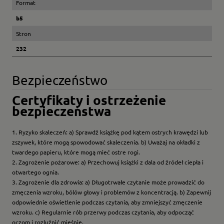
Format
b5
Stron
232
Bezpieczeństwo
Certyfikaty i ostrzeżenie
bezpieczeństwa
1. Ryzyko skaleczeń: a) Sprawdź książkę pod kątem ostrych krawędzi lub
zszywek, które mogą spowodować skaleczenia. b) Uważaj na okładki z
twardego papieru, które mogą mieć ostre rogi.
2. Zagrożenie pożarowe: a) Przechowuj książki z dala od źródeł ciepła i
otwartego ognia.
3. Zagrożenie dla zdrowia: a) Długotrwałe czytanie może prowadzić do
zmęczenia wzroku, bólów głowy i problemów z koncentracją. b) Zapewnij
odpowiednie oświetlenie podczas czytania, aby zmniejszyć zmęczenie
wzroku. c) Regularnie rób przerwy podczas czytania, aby odpocząć
oczom i rozluźnić mięśnie.