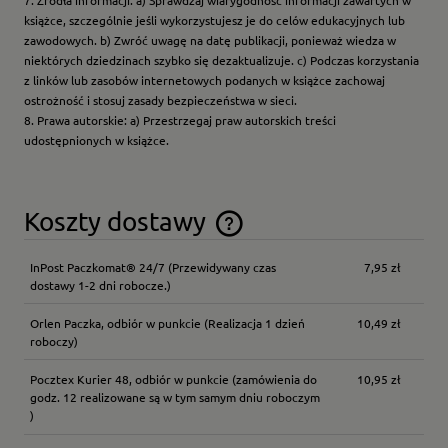
książce, szczególnie jeśli wykorzystujesz je do celów edukacyjnych lub
zawodowych. b) Zwróć uwagę na datę publikacji, ponieważ wiedza w
niektórych dziedzinach szybko się dezaktualizuje. c) Podczas korzystania
z linków lub zasobów internetowych podanych w książce zachowaj
ostrożność i stosuj zasady bezpieczeństwa w sieci.
8. Prawa autorskie: a) Przestrzegaj praw autorskich treści
udostępnionych w książce.
Koszty dostawy
Cena nie zawiera ewentualnych kosztów płatności
InPost Paczkomat® 24/7
(Przewidywany czas
7,95 zł
dostawy 1-2 dni robocze.)
Orlen Paczka, odbiór w punkcie
(Realizacja 1 dzień
10,49 zł
roboczy)
Pocztex Kurier 48, odbiór w punkcie
(zamówienia do
10,95 zł
godz. 12 realizowane są w tym samym dniu roboczym
)