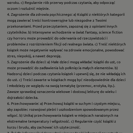
wzroku. c) Regularnie rób przerwy podczas czytania, aby odpocząć
oczom i rozluźnić mięśnie.
4. Zagrożenie dla zdrowia psychicznego: a) Książki z niektórych kategorii
mogą zawierać treści kontrowersyjne lub niezgodne z Twoimi
przekonaniami. Przed przeczytaniem, zapoznaj się z opiniami innych
czytelników. b) Intensywne wchodzenie w świat fantasy, science fiction
czy horroru może prowadzić do oderwania od rzeczywistości i
problemów z rozróżnieniem fikcji od realnego świata. c) Treść niektórych
książek może negatywnie wpływać na zdrowie emocjonalne, powodować
stres, niepokój, a nawet depresję.
5. Zagrożenie dla dzieci: a) Małe dzieci mogą wkładać książki do ust, co
może prowadzić do zadławienia lub połknięcia małych elementów. b)
Nadzoruj dzieci podczas czytania książek i upewnij się, że nie wkładają ich
do ust. c) Treści zawarte w książkach mogą być nieodpowiednie dla dzieci
i młodzieży ze względu na swoją tematykę (przemoc, erotyka, itp.).
Zawsze sprawdzaj oznaczenia wiekowe i dostosuj lekturę do wieku i
dojrzałości dziecka.
6. Przechowywanie: a) Przechowuj książki w suchym i czystym miejscu,
aby zapobiec rozwojowi pleśni i uszkodzeniom spowodowanym przez
wilgoć. b) Unikaj przechowywania książek w miejscach narażonych na
ekstremalne temperatury i wilgotność. c) Regularnie czyść książki z
kurzu i brudu, aby zachować ich użyteczność.
7. Źródła informacji: a) Sprawdzaj wiarygodność informacji zawartych w