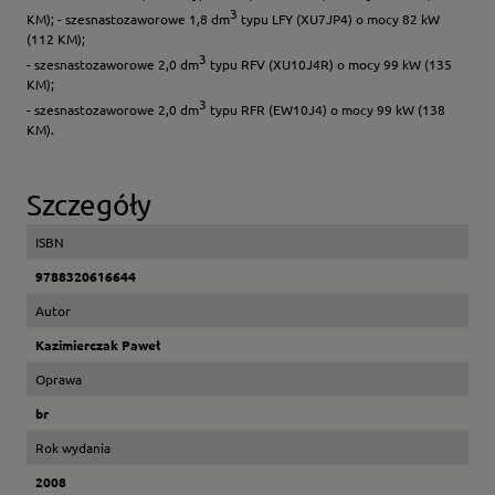
3
KM); - szesnastozaworowe 1,8 dm
typu LFY (XU7JP4) o mocy 82 kW
(112 KM);
3
- szesnastozaworowe 2,0 dm
typu RFV (XU10J4R) o mocy 99 kW (135
KM);
3
- szesnastozaworowe 2,0 dm
typu RFR (EW10J4) o mocy 99 kW (138
KM).
Szczegóły
ISBN
9788320616644
Autor
Kazimierczak Paweł
Oprawa
br
Rok wydania
2008