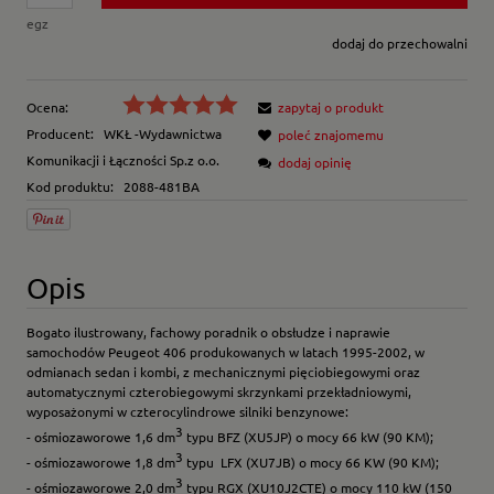
egz
dodaj do przechowalni
Ocena:
zapytaj o produkt
Producent:
WKŁ -Wydawnictwa
poleć znajomemu
Komunikacji i Łączności Sp.z o.o.
dodaj opinię
Kod produktu:
2088-481BA
Opis
Bogato ilustrowany, fachowy poradnik o obsłudze i naprawie
samochodów Peugeot 406 produkowanych w latach 1995-2002, w
odmianach sedan i kombi, z mechanicznymi pięciobiegowymi oraz
automatycznymi czterobiegowymi skrzynkami przekładniowymi,
wyposażonymi w czterocylindrowe silniki benzynowe:
3
- ośmiozaworowe 1,6 dm
typu BFZ (XU5JP) o mocy 66 kW (90 KM);
3
- ośmiozaworowe 1,8 dm
typu LFX (XU7JB) o mocy 66 KW (90 KM);
3
- ośmiozaworowe 2,0 dm
typu RGX (XU10J2CTE) o mocy 110 kW (150