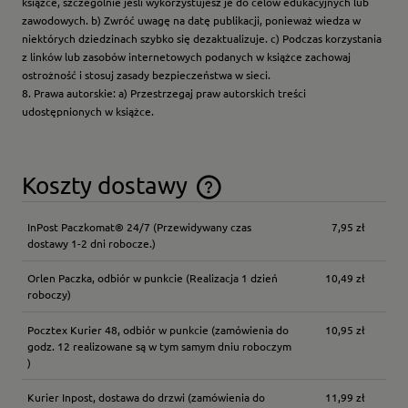
książce, szczególnie jeśli wykorzystujesz je do celów edukacyjnych lub
zawodowych. b) Zwróć uwagę na datę publikacji, ponieważ wiedza w
niektórych dziedzinach szybko się dezaktualizuje. c) Podczas korzystania
z linków lub zasobów internetowych podanych w książce zachowaj
ostrożność i stosuj zasady bezpieczeństwa w sieci.
8. Prawa autorskie: a) Przestrzegaj praw autorskich treści
udostępnionych w książce.
Koszty dostawy
Cena nie zawiera ewentualnych kosztów płatności
InPost Paczkomat® 24/7
(Przewidywany czas
7,95 zł
dostawy 1-2 dni robocze.)
Orlen Paczka, odbiór w punkcie
(Realizacja 1 dzień
10,49 zł
roboczy)
Pocztex Kurier 48, odbiór w punkcie
(zamówienia do
10,95 zł
godz. 12 realizowane są w tym samym dniu roboczym
)
Kurier Inpost, dostawa do drzwi
(zamówienia do
11,99 zł