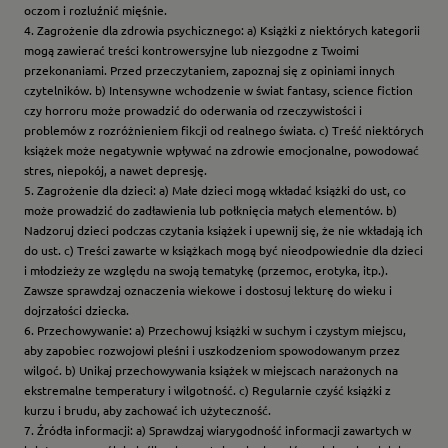
oczom i rozluźnić mięśnie.
4. Zagrożenie dla zdrowia psychicznego: a) Książki z niektórych kategorii
mogą zawierać treści kontrowersyjne lub niezgodne z Twoimi
przekonaniami. Przed przeczytaniem, zapoznaj się z opiniami innych
czytelników. b) Intensywne wchodzenie w świat fantasy, science fiction
czy horroru może prowadzić do oderwania od rzeczywistości i
problemów z rozróżnieniem fikcji od realnego świata. c) Treść niektórych
książek może negatywnie wpływać na zdrowie emocjonalne, powodować
stres, niepokój, a nawet depresję.
5. Zagrożenie dla dzieci: a) Małe dzieci mogą wkładać książki do ust, co
może prowadzić do zadławienia lub połknięcia małych elementów. b)
Nadzoruj dzieci podczas czytania książek i upewnij się, że nie wkładają ich
do ust. c) Treści zawarte w książkach mogą być nieodpowiednie dla dzieci
i młodzieży ze względu na swoją tematykę (przemoc, erotyka, itp.).
Zawsze sprawdzaj oznaczenia wiekowe i dostosuj lekturę do wieku i
dojrzałości dziecka.
6. Przechowywanie: a) Przechowuj książki w suchym i czystym miejscu,
aby zapobiec rozwojowi pleśni i uszkodzeniom spowodowanym przez
wilgoć. b) Unikaj przechowywania książek w miejscach narażonych na
ekstremalne temperatury i wilgotność. c) Regularnie czyść książki z
kurzu i brudu, aby zachować ich użyteczność.
7. Źródła informacji: a) Sprawdzaj wiarygodność informacji zawartych w