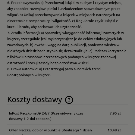
6. Przechowywanie: a) Przechowuj książki w suchym i czystym miejscu,
aby zapobiec rozwojowi pleśni i uszkodzeniom spowodowanym przez
wilgoć. b) Unikaj przechowywania książek w miejscach narażonych na
ekstremalne temperatury i wilgotność. c) Regularnie czyść książki z
kurzu i brudu, aby zachować ich użyteczność.
7. Źródła informacji: a) Sprawdzaj wiarygodność informacji zawartych w
książce, szczególnie jeśli wykorzystujesz je do celów edukacyjnych lub
zawodowych. b) Zwróć uwagę na datę publikacji, ponieważ wiedza w
niektórych dziedzinach szybko się dezaktualizuje. c) Podczas korzystania
z linków lub zasobów internetowych podanych w książce zachowaj
ostrożność i stosuj zasady bezpieczeństwa w sieci.
8. Prawa autorskie: a) Przestrzegaj praw autorskich treści
udostępnionych w książce.
Koszty dostawy
Cena nie zawiera ewentualnych kosztów płatności
InPost Paczkomat® 24/7
(Przewidywany czas
7,95 zł
dostawy 1-2 dni robocze.)
Orlen Paczka, odbiór w punkcie
(Realizacja 1 dzień
10,49 zł