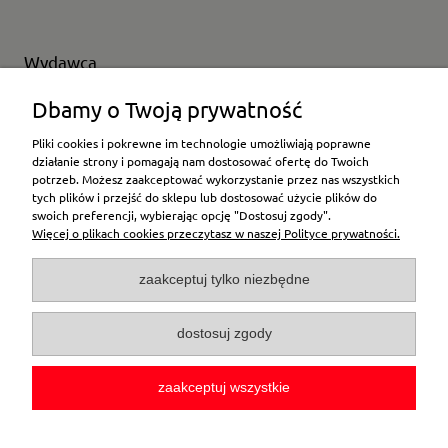
Wydawca
Wybierz producenta
Dbamy o Twoją prywatność
Pliki cookies i pokrewne im technologie umożliwiają poprawne
działanie strony i pomagają nam dostosować ofertę do Twoich
potrzeb. Możesz zaakceptować wykorzystanie przez nas wszystkich
Moje konto
tych plików i przejść do sklepu lub dostosować użycie plików do
swoich preferencji, wybierając opcję "Dostosuj zgody".
Więcej o plikach cookies przeczytasz w naszej Polityce prywatności.
Płatności i dostawa
zaakceptuj tylko niezbędne
Pomoc
dostosuj zgody
O firmie
zaakceptuj wszystkie