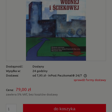
Dostępność:
Dostęny
Wysyłka w:
24 godziny
Dostawa:
od 7,95 zł
- InPost Paczkomat® 24/7
sprawdź formy dostawy
Cena nie zawiera ewentualnych kosztów płatności
79,00 zł
Cena:
zawiera 5% VAT, bez kosztów dostawy
do koszyka