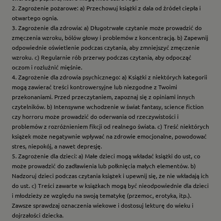
2. Zagrożenie pożarowe: a) Przechowuj książki z dala od źródeł ciepła i
otwartego ognia.
3. Zagrożenie dla zdrowia: a) Długotrwałe czytanie może prowadzić do
zmęczenia wzroku, bólów głowy i problemów z koncentracją. b) Zapewnij
odpowiednie oświetlenie podczas czytania, aby zmniejszyć zmęczenie
wzroku. c) Regularnie rób przerwy podczas czytania, aby odpocząć
oczom i rozluźnić mięśnie.
4. Zagrożenie dla zdrowia psychicznego: a) Książki z niektórych kategorii
mogą zawierać treści kontrowersyjne lub niezgodne z Twoimi
przekonaniami. Przed przeczytaniem, zapoznaj się z opiniami innych
czytelników. b) Intensywne wchodzenie w świat fantasy, science fiction
czy horroru może prowadzić do oderwania od rzeczywistości i
problemów z rozróżnieniem fikcji od realnego świata. c) Treść niektórych
książek może negatywnie wpływać na zdrowie emocjonalne, powodować
stres, niepokój, a nawet depresję.
5. Zagrożenie dla dzieci: a) Małe dzieci mogą wkładać książki do ust, co
może prowadzić do zadławienia lub połknięcia małych elementów. b)
Nadzoruj dzieci podczas czytania książek i upewnij się, że nie wkładają ich
do ust. c) Treści zawarte w książkach mogą być nieodpowiednie dla dzieci
i młodzieży ze względu na swoją tematykę (przemoc, erotyka, itp.).
Zawsze sprawdzaj oznaczenia wiekowe i dostosuj lekturę do wieku i
dojrzałości dziecka.