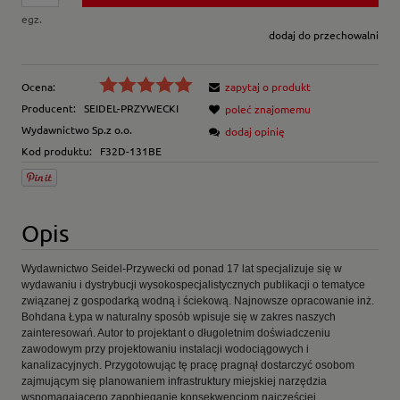
egz.
dodaj do przechowalni
Ocena:
zapytaj o produkt
Producent:
SEIDEL-PRZYWECKI
poleć znajomemu
Wydawnictwo Sp.z o.o.
dodaj opinię
Kod produktu:
F32D-131BE
Opis
Wydawnictwo Seidel-Przywecki od ponad 17 lat specjalizuje się w
wydawaniu i dystrybucji wysokospecjalistycznych publikacji o tematyce
związanej z gospodarką wodną i ściekową. Najnowsze opracowanie inż.
Bohdana Łypa w naturalny sposób wpisuje się w zakres naszych
zainteresowań. Autor to projektant o długoletnim doświadczeniu
zawodowym przy projektowaniu instalacji wodociągowych i
kanalizacyjnych. Przygotowując tę pracę pragnął dostarczyć osobom
zajmującym się planowaniem infrastruktury miejskiej narzędzia
wspomagającego zapobieganie konsekwencjom najczęściej