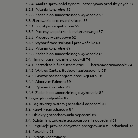
2.2.4. Analiza sprawności systemu przepływów produkcyjnych 37
2.2.5. Pytania kontrolne 52
2.2.6. Zadania do samodzielnego wykonania 53
2.3. Sterowanie procesami zakupu 55
2.3.1. Logistyka zaopatrzenia 55
2.3.2. Procesy zaopatrzenia materiałowego 57
2.3.3. Procedury zakupowe 62
2.3.4. Wybór źródeł zakupu i przewoźnika 63
2.3.5. Pytania kontrolne 69
2.3.6. Zadania do samodzielnego wykonania 69
2.4. Harmonogramowanie produkcji 74
2.4.1. Zarządzanie funduszem czasu i harmonogramowanie 74
2.4.2. Wykres Gantta. Budowa i zastosowanie 75
2.4.3. Główny harmonogram produkcji MPS 78
2.4.4. Algorytm Palmera 79
2.4.5. Pytania kontrolne 82
2.4.6. Zadania do samodzielnego wykonania 82
3. Logistyka odpadów
85
3.1. Logistyczny system gospodarki odpadami 85
3.2. Klasyfikacja odpadów 87
3.3. Obiekty gospodarowania odpadami 89
3.4. Działania w zakresie gospodarowania odpadami 89
3.5. Regulacje prawne dotyczące postępowania z odpadami 92
3.6. Recykling 93
3.7. Pytania kontrolne 99