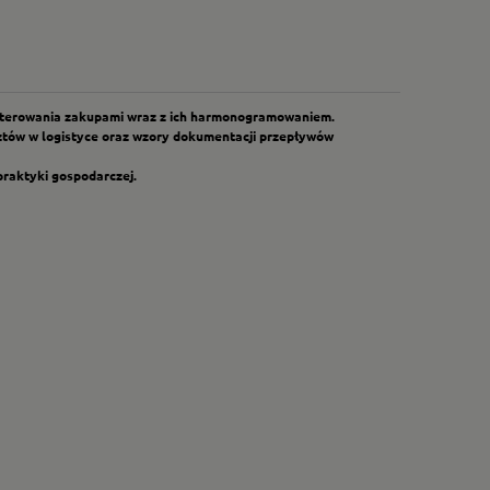
rowania zakupami wraz z ich harmo­no­gra­mo­wa­niem.
sztów w logistyce oraz wzory dokumentacji przepływów
praktyki gospodarczej.