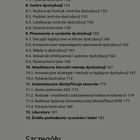
8. Centra dystrybucji
153
8.1. Istota oraz funkcje centrów dystrybucji 153
8.2. Podział centrów dystrybucji 155
8.3. Lokalizacja centrów dystrybucji 156
8.4. Pytania kontrolne 159
9. Planowanie w systemie dystrybucji
160
9.1. Decyzje logistyczne w sferze dystrybucji 160
9.2. Komputerowe wspomaganie planowania dystrybucji 162
9.3. Składy w dystrybucji 163
9.4. Wskaźniki efektywności systemu dystrybucji 164
9.5. Pytania kontrolne 166
10. Współczesne kierunki rozwoju dystrybucji
167
10.1. Innowacyjne strategie i metody w logistyce dystrybucji 167
10.2. Pytania kontrolne 172
11. Automatyczna identyfikacja towarów
173
11.1. Istota systemów ADC 173
11.2. Rodzaje i możliwości zastosowania kodów kreskowych 174
11.3. Radiowe Systemy Automatycznej Identyfikacji RFID 177
11.4. Pytania kontrolne 180
12. Literatura
181
13. Źródła pochodzenia rysunków i tabel
182
Szczegóły