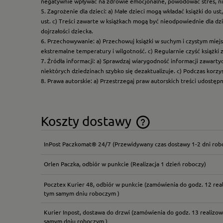
negatywnie wpływać na zdrowie emocjonalne, powodować stres, ni
5. Zagrożenie dla dzieci: a) Małe dzieci mogą wkładać książki do us
ust. c) Treści zawarte w książkach mogą być nieodpowiednie dla dzi
dojrzałości dziecka.
6. Przechowywanie: a) Przechowuj książki w suchym i czystym miej
ekstremalne temperatury i wilgotność. c) Regularnie czyść książki 
7. Źródła informacji: a) Sprawdzaj wiarygodność informacji zawart
niektórych dziedzinach szybko się dezaktualizuje. c) Podczas korz
8. Prawa autorskie: a) Przestrzegaj praw autorskich treści udostęp
Koszty dostawy
InPost Paczkomat® 24/7
(Przewidywany czas dostawy 1-2 dni rob
Cena nie zawiera ewentual
płatności
Orlen Paczka, odbiór w punkcie
(Realizacja 1 dzień roboczy)
Pocztex Kurier 48, odbiór w punkcie
(zamówienia do godz. 12 rea
tym samym dniu roboczym )
Kurier Inpost, dostawa do drzwi
(zamówienia do godz. 13 realizow
samym dniu roboczym )