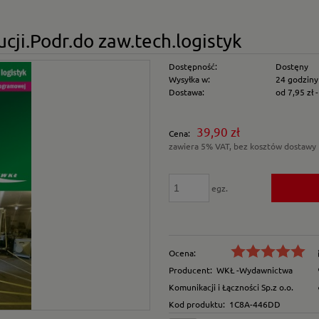
cji.Podr.do zaw.tech.logistyk
Dostępność:
Dostęny
Wysyłka w:
24 godziny
Dostawa:
od 7,95 zł
Cena nie zawiera e
39,90 zł
Cena:
płatności
zawiera 5% VAT, bez kosztów dostawy
egz.
Ocena:
Producent:
WKŁ -Wydawnictwa
Komunikacji i Łączności Sp.z o.o.
Kod produktu:
1C8A-446DD