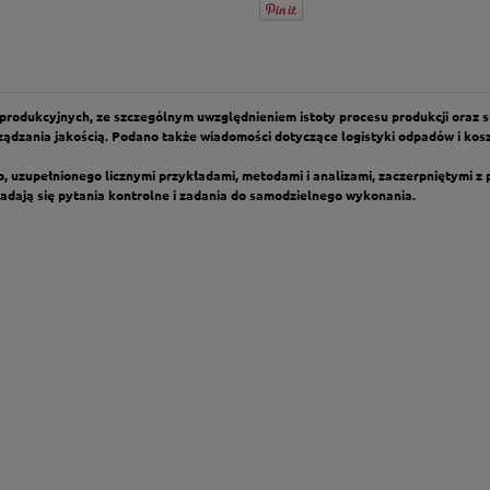
odukcyjnych, ze szczególnym uwzględnieniem istoty procesu produkcji oraz ste
rządzania jakością. Podano także wiadomości dotyczące logistyki odpadów i ko
 uzupełnionego licznymi przykładami, metodami i analizami, zaczerpniętymi z 
adają się pytania kontrolne i zadania do samodzielnego wykonania.