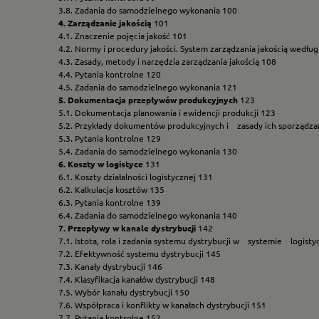
3.8. Zadania do samodzielnego wykonania 100
4. Zarządzanie jakością
101
4.1. Znaczenie pojęcia jakość 101
4.2. Normy i procedury jakości. System zarządzania jakością wedł
4.3. Zasady, metody i narzędzia zarządzania jakością 108
4.4. Pytania kontrolne 120
4.5. Zadania do samodzielnego wykonania 121
5. Dokumentacja przepływów produkcyjnych
123
5.1. Dokumentacja planowania i ewidencji produkcji 123
5.2. Przykłady dokumentów produkcyjnych i zasady ich sporządza
5.3. Pytania kontrolne 129
5.4. Zadania do samodzielnego wykonania 130
6. Koszty w logistyce
131
6.1. Koszty działalności logistycznej 131
6.2. Kalkulacja kosztów 135
6.3. Pytania kontrolne 139
6.4. Zadania do samodzielnego wykonania 140
7. Przepływy w kanale dystrybucji
142
7.1. Istota, rola i zadania systemu dystrybucji w systemie logist
7.2. Efektywność systemu dystrybucji 145
7.3. Kanały dystrybucji 146
7.4. Klasyfikacja kanałów dystrybucji 148
7.5. Wybór kanału dystrybucji 150
7.6. Współpraca i konflikty w kanałach dystrybucji 151
7.7. Pytania kontrolne 152