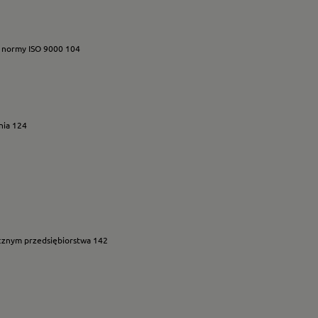
ug normy ISO 9000 104
nia 124
ycznym przedsiębiorstwa 142