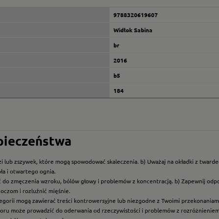
9788320619607
Widłok Sabina
br
2016
b5
184
zpieczeństwa
i lub zszywek, które mogą spowodować skaleczenia. b) Uważaj na okładki z twarde
ła i otwartego ognia.
ć do zmęczenia wzroku, bólów głowy i problemów z koncentracją. b) Zapewnij odp
oczom i rozluźnić mięśnie.
ategorii mogą zawierać treści kontrowersyjne lub niezgodne z Twoimi przekonaniami
roru może prowadzić do oderwania od rzeczywistości i problemów z rozróżnieniem f