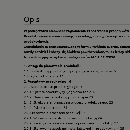
Opis
W podręczniku omówiono zagadnienia zaopatrzenia przepływów pr
Przedstawiono również normy, procedury, zasady i narzędzia za
produkcyjnych.
Zagadnienia te zaprezentowano w formie wykładu teoretycznego,
Każdy rozdział kończy się blokiem powtórzeniowym, na który skł
Nr ewidencyjny w wykazie podręczników MEN: 37 /2016
1. Wstęp do planowania produkcji
5
1.1. Podsystemy produkcji i dystrybucji przedsiębiorstwa 5
1.2. Pytania kontrolne 14
2. Przepływy produkcyjne
16
2.1. Istota procesu produkcyjnego 16
2.1.1. System produkcyjny i jego otoczenie 16
2.1.2. Nowoczesne systemy produkcyjne 20
2.1.3. Struktura informacyjna procesu produkcyjnego 23
2.1.4. Pytania kontrolne: 23
2.2. Sterowanie procesem produkcji 24
2.2.1. Wprowadzenie do sterowania produkcją 24
2.2.2. Zasady i metody sterowania przepływem produkcji 27
2.2.3. Sterowanie zasobami materiałowymi i produkcyjnymi 35