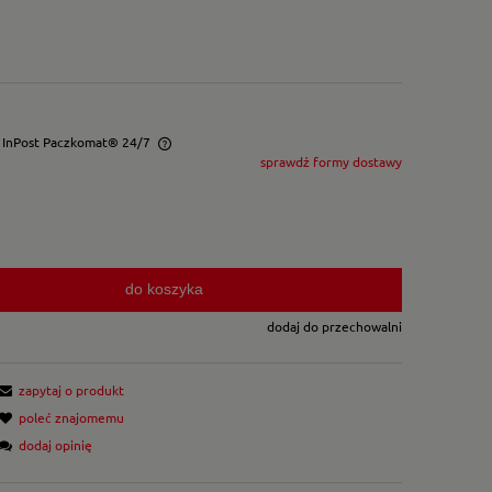
- InPost Paczkomat® 24/7
sprawdź formy dostawy
wentualnych kosztów
do koszyka
dodaj do przechowalni
zapytaj o produkt
poleć znajomemu
dodaj opinię