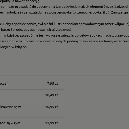
epokój, a nawet depresję.
t, co może prowadzić do zadławienia lub połknięcia małych elementów. b) Nadzoruj dz
eci i młodzieży ze względu na swoją tematykę (przemoc, erotyka, itp.). Zawsze sp
scu, aby zapobiec rozwojowi pleśni i uszkodzeniom spowodowanym przez wilgoć. b
z kurzu i brudu, aby zachować ich użyteczność.
ych w książce, szczególnie jeśli wykorzystujesz je do celów edukacyjnych lub zawo
ystania z linków lub zasobów internetowych podanych w książce zachowaj ostrożność
nionych w książce.
ocze.)
7,95 zł
nych kosztów
10,49 zł
lizowane są w
10,95 zł
ane są w tym
11,99 zł