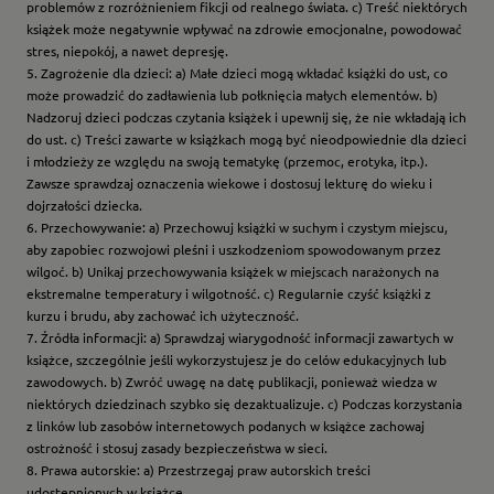
problemów z rozróżnieniem fikcji od realnego świata. c) Treść niektórych
książek może negatywnie wpływać na zdrowie emocjonalne, powodować
stres, niepokój, a nawet depresję.
5. Zagrożenie dla dzieci: a) Małe dzieci mogą wkładać książki do ust, co
może prowadzić do zadławienia lub połknięcia małych elementów. b)
Nadzoruj dzieci podczas czytania książek i upewnij się, że nie wkładają ich
do ust. c) Treści zawarte w książkach mogą być nieodpowiednie dla dzieci
i młodzieży ze względu na swoją tematykę (przemoc, erotyka, itp.).
Zawsze sprawdzaj oznaczenia wiekowe i dostosuj lekturę do wieku i
dojrzałości dziecka.
6. Przechowywanie: a) Przechowuj książki w suchym i czystym miejscu,
aby zapobiec rozwojowi pleśni i uszkodzeniom spowodowanym przez
wilgoć. b) Unikaj przechowywania książek w miejscach narażonych na
ekstremalne temperatury i wilgotność. c) Regularnie czyść książki z
kurzu i brudu, aby zachować ich użyteczność.
7. Źródła informacji: a) Sprawdzaj wiarygodność informacji zawartych w
książce, szczególnie jeśli wykorzystujesz je do celów edukacyjnych lub
zawodowych. b) Zwróć uwagę na datę publikacji, ponieważ wiedza w
niektórych dziedzinach szybko się dezaktualizuje. c) Podczas korzystania
z linków lub zasobów internetowych podanych w książce zachowaj
ostrożność i stosuj zasady bezpieczeństwa w sieci.
8. Prawa autorskie: a) Przestrzegaj praw autorskich treści
udostępnionych w książce.