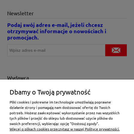
Newsletter
Podaj swój adres e-mail, jeżeli chcesz
otrzymywać informacje o nowościach i
promocjach.
Wydawca
Wybierz producenta
Dbamy o Twoją prywatność
Pliki cookies i pokrewne im technologie umożliwiają poprawne
działanie strony i pomagają nam dostosować ofertę do Twoich
potrzeb. Możesz zaakceptować wykorzystanie przez nas wszystkich
Moje konto
tych plików i przejść do sklepu lub dostosować użycie plików do
swoich preferencji, wybierając opcję "Dostosuj zgody".
Więcej o plikach cookies przeczytasz w naszej Polityce prywatności.
Płatności i dostawa