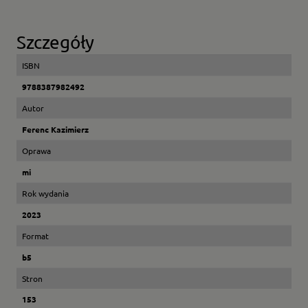
Szczegóły
ISBN
9788387982492
Autor
Ferenc Kazimierz
Oprawa
mi
Rok wydania
2023
Format
b5
Stron
153