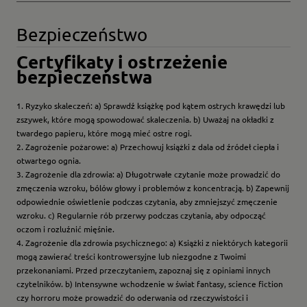
Bezpieczeństwo
Certyfikaty i ostrzeżenie
bezpieczeństwa
1. Ryzyko skaleczeń: a) Sprawdź książkę pod kątem ostrych krawędzi lub
zszywek, które mogą spowodować skaleczenia. b) Uważaj na okładki z
twardego papieru, które mogą mieć ostre rogi.
2. Zagrożenie pożarowe: a) Przechowuj książki z dala od źródeł ciepła i
otwartego ognia.
3. Zagrożenie dla zdrowia: a) Długotrwałe czytanie może prowadzić do
zmęczenia wzroku, bólów głowy i problemów z koncentracją. b) Zapewnij
odpowiednie oświetlenie podczas czytania, aby zmniejszyć zmęczenie
wzroku. c) Regularnie rób przerwy podczas czytania, aby odpocząć
oczom i rozluźnić mięśnie.
4. Zagrożenie dla zdrowia psychicznego: a) Książki z niektórych kategorii
mogą zawierać treści kontrowersyjne lub niezgodne z Twoimi
przekonaniami. Przed przeczytaniem, zapoznaj się z opiniami innych
czytelników. b) Intensywne wchodzenie w świat fantasy, science fiction
czy horroru może prowadzić do oderwania od rzeczywistości i