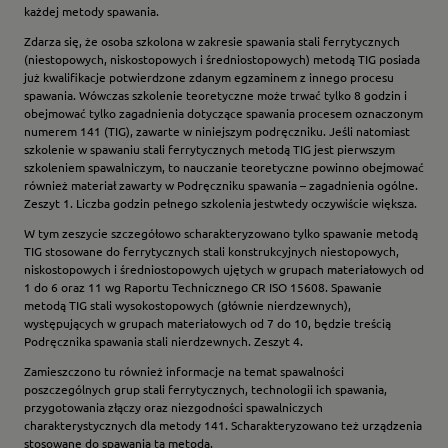
każdej metody spawania.
Zdarza się, że osoba szkolona w zakresie spawania stali ferrytycznych
(niestopowych, niskostopowych i średniostopowych) metodą TIG posiada
już kwalifikacje potwierdzone zdanym egzaminem z innego procesu
spawania. Wówczas szkolenie teoretyczne może trwać tylko 8 godzin i
obejmować tylko zagadnienia dotyczące spawania procesem oznaczonym
numerem 141 (TIG), zawarte w niniejszym podręczniku. Jeśli natomiast
szkolenie w spawaniu stali ferrytycznych metodą TIG jest pierwszym
szkoleniem spawalniczym, to nauczanie teoretyczne powinno obejmować
również materiał zawarty w Podręczniku spawania – zagadnienia ogólne.
Zeszyt 1. Liczba godzin pełnego szkolenia jestwtedy oczywiście większa.
W tym zeszycie szczegółowo scharakteryzowano tylko spawanie metodą
TIG stosowane do ferrytycznych stali konstrukcyjnych niestopowych,
niskostopowych i średniostopowych ujętych w grupach materiałowych od
1 do 6 oraz 11 wg Raportu Technicznego CR ISO 15608. Spawanie
metodą TIG stali wysokostopowych (głównie nierdzewnych),
występujących w grupach materiałowych od 7 do 10, będzie treścią
Podręcznika spawania stali nierdzewnych. Zeszyt 4.
Zamieszczono tu również informacje na temat spawalności
poszczególnych grup stali ferrytycznych, technologii ich spawania,
przygotowania złączy oraz niezgodności spawalniczych
charakterystycznych dla metody 141. Scharakteryzowano też urządzenia
stosowane do spawania tą metodą.