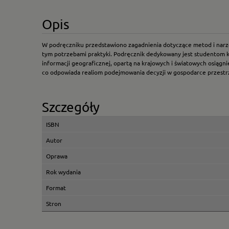
Opis
W podręczniku przedstawiono zagadnienia dotyczące metod i narzę
tym potrzebami praktyki. Podręcznik dedykowany jest studentom k
informacji geograficznej, opartą na krajowych i światowych osiąg
co odpowiada realiom podejmowania decyzji w gospodarce przestrz
Szczegóły
ISBN
Autor
Oprawa
Rok wydania
Format
Stron