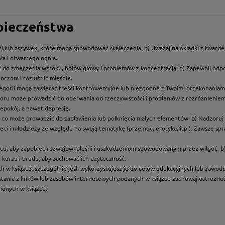
zpieczeństwa
i lub zszywek, które mogą spowodować skaleczenia. b) Uważaj na okładki z twarde
ła i otwartego ognia.
ć do zmęczenia wzroku, bólów głowy i problemów z koncentracją. b) Zapewnij odp
oczom i rozluźnić mięśnie.
ategorii mogą zawierać treści kontrowersyjne lub niezgodne z Twoimi przekonaniami
roru może prowadzić do oderwania od rzeczywistości i problemów z rozróżnieniem f
epokój, a nawet depresję.
t, co może prowadzić do zadławienia lub połknięcia małych elementów. b) Nadzoruj dz
eci i młodzieży ze względu na swoją tematykę (przemoc, erotyka, itp.). Zawsze sp
scu, aby zapobiec rozwojowi pleśni i uszkodzeniom spowodowanym przez wilgoć. b
z kurzu i brudu, aby zachować ich użyteczność.
ych w książce, szczególnie jeśli wykorzystujesz je do celów edukacyjnych lub zawo
ystania z linków lub zasobów internetowych podanych w książce zachowaj ostrożność
nionych w książce.