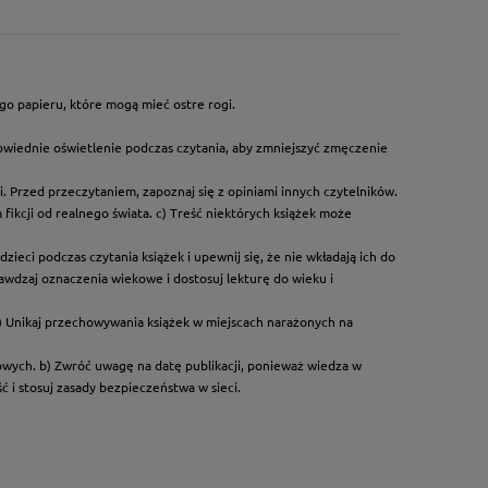
go papieru, które mogą mieć ostre rogi.
owiednie oświetlenie podczas czytania, aby zmniejszyć zmęczenie
. Przed przeczytaniem, zapoznaj się z opiniami innych czytelników.
ikcji od realnego świata. c) Treść niektórych książek może
ieci podczas czytania książek i upewnij się, że nie wkładają ich do
rawdzaj oznaczenia wiekowe i dostosuj lekturę do wieku i
) Unikaj przechowywania książek w miejscach narażonych na
dowych. b) Zwróć uwagę na datę publikacji, ponieważ wiedza w
 i stosuj zasady bezpieczeństwa w sieci.