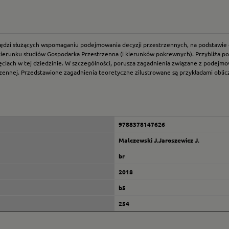
dzi służących wspomaganiu podejmowania decyzji przestrzennych, na podstawie do
ierunku studiów Gospodarka Przestrzenna (i kierunków pokrewnych). Przybliża po
nięciach w tej dziedzinie. W szczególności, porusza zagadnienia związane z podej
ennej. Przedstawione zagadnienia teoretyczne zilustrowane są przykładami oblic
9788378147626
Malczewski J.Jaroszewicz J.
br
2018
b5
254