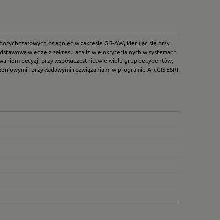
tychczasowych osiągnięć w zakresie GIS-AW, kierując się przy
dstawową wiedzę z zakresu analiz wielokryterialnych w systemach
mowaniem decyzji przy współuczestnictwie wielu grup decydentów,
zeniowymi i przykładowymi rozwiązaniami w programie ArcGIS ESRI.