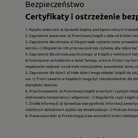
Bezpieczeństwo
Certyfikaty i ostrzeżenie be
1. Ryzyko skaleczeń: a) Sprawdź książkę pod kątem ostrych krawędz
2. Zagrożenie pożarowe: a) Przechowuj książki z dala od źródeł ciep
3. Zagrożenie dla zdrowia: a) Długotrwałe czytanie może prowadzi
wzroku. c) Regularnie rób przerwy podczas czytania, aby odpocząć 
4. Zagrożenie dla zdrowia psychicznego: a) Książki z niektórych k
b) Intensywne wchodzenie w świat fantasy, science fiction czy hor
negatywnie wpływać na zdrowie emocjonalne, powodować stres, ni
5. Zagrożenie dla dzieci: a) Małe dzieci mogą wkładać książki do us
ust. c) Treści zawarte w książkach mogą być nieodpowiednie dla dzi
dojrzałości dziecka.
6. Przechowywanie: a) Przechowuj książki w suchym i czystym miej
ekstremalne temperatury i wilgotność. c) Regularnie czyść książki 
7. Źródła informacji: a) Sprawdzaj wiarygodność informacji zawart
niektórych dziedzinach szybko się dezaktualizuje. c) Podczas korz
8. Prawa autorskie: a) Przestrzegaj praw autorskich treści udostęp