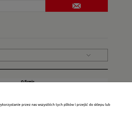
O firmie
Kontakt
Certyfikat dla małych księgarni
orzystanie przez nas wszystkich tych plików i przejść do sklepu lub
Blog
O nas