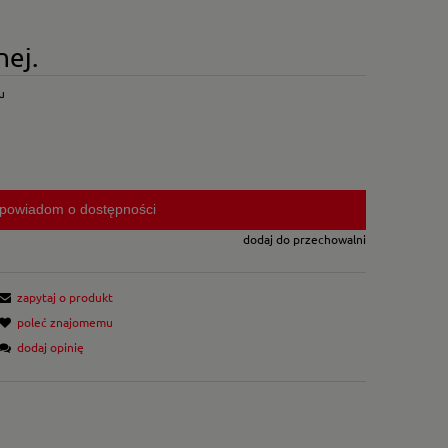
nej.
u
powiadom o dostępności
dodaj do przechowalni
zapytaj o produkt
poleć znajomemu
dodaj opinię