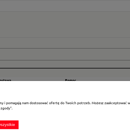
dostawa
Pomoc
zty wysyłki
Regulamin
ranicę
Mapa strony
rony i pomagają nam dostosować ofertę do Twoich potrzeb. Możesz zaakceptować wyk
Polityka cookies
 zgody".
Ustawienia plików cookies
Odstąpienie od umowy
szystkie