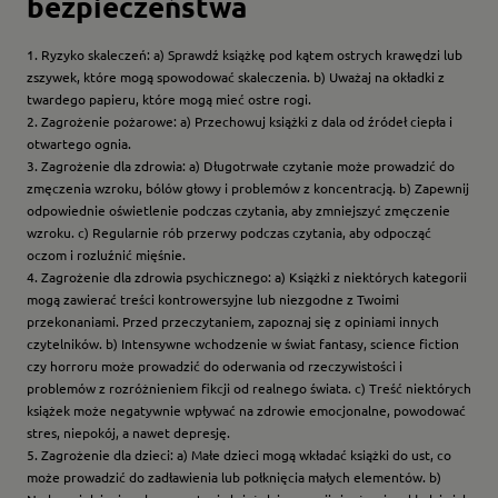
bezpieczeństwa
1. Ryzyko skaleczeń: a) Sprawdź książkę pod kątem ostrych krawędzi lub
zszywek, które mogą spowodować skaleczenia. b) Uważaj na okładki z
twardego papieru, które mogą mieć ostre rogi.
2. Zagrożenie pożarowe: a) Przechowuj książki z dala od źródeł ciepła i
otwartego ognia.
3. Zagrożenie dla zdrowia: a) Długotrwałe czytanie może prowadzić do
zmęczenia wzroku, bólów głowy i problemów z koncentracją. b) Zapewnij
odpowiednie oświetlenie podczas czytania, aby zmniejszyć zmęczenie
wzroku. c) Regularnie rób przerwy podczas czytania, aby odpocząć
oczom i rozluźnić mięśnie.
4. Zagrożenie dla zdrowia psychicznego: a) Książki z niektórych kategorii
mogą zawierać treści kontrowersyjne lub niezgodne z Twoimi
przekonaniami. Przed przeczytaniem, zapoznaj się z opiniami innych
czytelników. b) Intensywne wchodzenie w świat fantasy, science fiction
czy horroru może prowadzić do oderwania od rzeczywistości i
problemów z rozróżnieniem fikcji od realnego świata. c) Treść niektórych
książek może negatywnie wpływać na zdrowie emocjonalne, powodować
stres, niepokój, a nawet depresję.
5. Zagrożenie dla dzieci: a) Małe dzieci mogą wkładać książki do ust, co
może prowadzić do zadławienia lub połknięcia małych elementów. b)