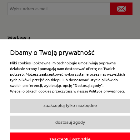
Wydawca
Wybierz producenta
Dbamy o Twoją prywatność
Pliki cookies i pokrewne im technologie umożliwiają poprawne
działanie strony i pomagają nam dostosować ofertę do Twoich
potrzeb. Możesz zaakceptować wykorzystanie przez nas wszystkich
Moje konto
tych plików i przejść do sklepu lub dostosować użycie plików do
swoich preferencji, wybierając opcję "Dostosuj zgody".
Więcej o plikach cookies przeczytasz w naszej Polityce prywatności.
Płatności i dostawa
zaakceptuj tylko niezbędne
Pomoc
dostosuj zgody
O firmie
zaakceptuj wszystkie