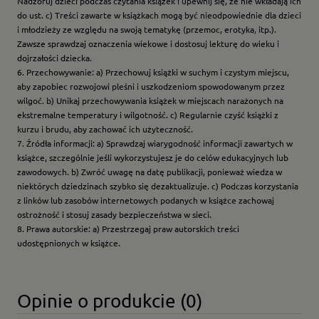
Nadzoruj dzieci podczas czytania książek i upewnij się, że nie wkładają ich
do ust. c) Treści zawarte w książkach mogą być nieodpowiednie dla dzieci
i młodzieży ze względu na swoją tematykę (przemoc, erotyka, itp.).
Zawsze sprawdzaj oznaczenia wiekowe i dostosuj lekturę do wieku i
dojrzałości dziecka.
6. Przechowywanie: a) Przechowuj książki w suchym i czystym miejscu,
aby zapobiec rozwojowi pleśni i uszkodzeniom spowodowanym przez
wilgoć. b) Unikaj przechowywania książek w miejscach narażonych na
ekstremalne temperatury i wilgotność. c) Regularnie czyść książki z
kurzu i brudu, aby zachować ich użyteczność.
7. Źródła informacji: a) Sprawdzaj wiarygodność informacji zawartych w
książce, szczególnie jeśli wykorzystujesz je do celów edukacyjnych lub
zawodowych. b) Zwróć uwagę na datę publikacji, ponieważ wiedza w
niektórych dziedzinach szybko się dezaktualizuje. c) Podczas korzystania
z linków lub zasobów internetowych podanych w książce zachowaj
ostrożność i stosuj zasady bezpieczeństwa w sieci.
8. Prawa autorskie: a) Przestrzegaj praw autorskich treści
udostępnionych w książce.
Opinie o produkcie (0)