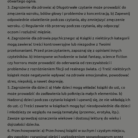
otwartego ognia.
3. Zagrożenie dla zdrowia: a) Długotrwałe czytanie może prowadzić do
zmęczenia wzroku, bólów głowy i problemów z koncentracją. b) Zapewnij
odpowiednie oświetlenie podczas czytania, aby zmniejszyć zmęczenie
wzroku. c) Regularnie rób przerwy podczas czytania, aby odpocząć
oczom i rozluźnić mięśnie.
4. Zagrożenie dla zdrowia psychicznego: a) Książki z niektórych kategorii
mogą zawierać treści kontrowersyjne lub niezgodne z Twoimi
przekonaniami. Przed przeczytaniem, zapoznaj się z opiniami innych
czytelników. b) Intensywne wchodzenie w świat fantasy, science fiction
czy horroru może prowadzić do oderwania od rzeczywistości i
problemów z rozróżnieniem fikcji od realnego świata. c) Treść niektórych
książek może negatywnie wpływać na zdrowie emocjonalne, powodować
stres, niepokój, a nawet depresję.
5. Zagrożenie dla dzieci: a) Małe dzieci mogą wkładać książki do ust, co
może prowadzić do zadławienia lub połknięcia małych elementów. b)
Nadzoruj dzieci podczas czytania książek i upewnij się, że nie wkładają ich
do ust. c) Treści zawarte w książkach mogą być nieodpowiednie dla dzieci
i młodzieży ze względu na swoją tematykę (przemoc, erotyka, itp.).
Zawsze sprawdzaj oznaczenia wiekowe i dostosuj lekturę do wieku i
dojrzałości dziecka.
6. Przechowywanie: a) Przechowuj książki w suchym i czystym miejscu,
aby zapobiec rozwojowi pleśni i uszkodzeniom spowodowanym przez