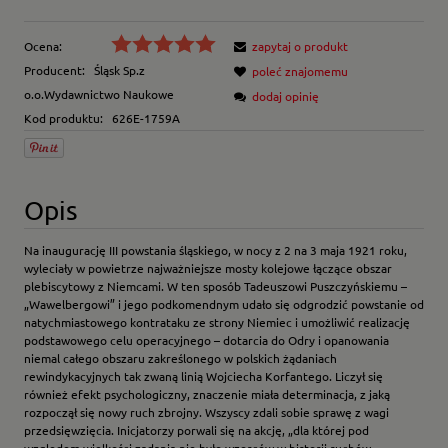
Ocena:
zapytaj o produkt
Producent:
Śląsk Sp.z
poleć znajomemu
o.o.Wydawnictwo Naukowe
dodaj opinię
Kod produktu:
626E-1759A
Opis
Na inaugurację III powstania śląskiego, w nocy z 2 na 3 maja 1921 roku,
wyleciały w powietrze najważniejsze mosty kolejowe łączące obszar
plebiscytowy z Niemcami. W ten sposób Tadeuszowi Puszczyńskiemu –
„Wawelbergowi” i jego podkomendnym udało się odgrodzić powstanie od
natychmiastowego kontrataku ze strony Niemiec i umożliwić realizację
podstawowego celu operacyjnego – dotarcia do Odry i opanowania
niemal całego obszaru zakreślonego w polskich żądaniach
rewindykacyjnych tak zwaną linią Wojciecha Korfantego. Liczył się
również efekt psychologiczny, znaczenie miała determinacja, z jaką
rozpoczął się nowy ruch zbrojny. Wszyscy zdali sobie sprawę z wagi
przedsięwzięcia. Inicjatorzy porwali się na akcję, „dla której pod