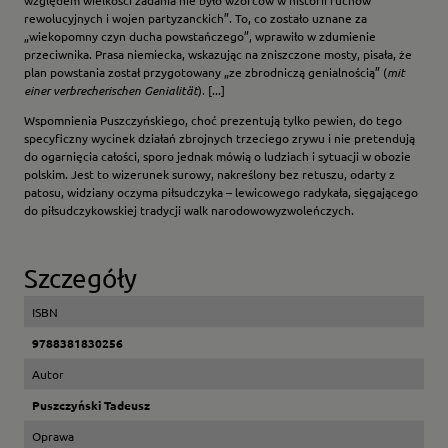
względem wielkości zadania nie było wzorców w historii ruchów
rewolucyjnych i wojen partyzanckich”. To, co zostało uznane za
„wiekopomny czyn ducha powstańczego”, wprawiło w zdumienie
przeciwnika. Prasa niemiecka, wskazując na zniszczone mosty, pisała, że
plan powstania został przygotowany „ze zbrodniczą genialnością” (
mit
einer verbrecherischen Genialität
). [...]
Wspomnienia Puszczyńskiego, choć prezentują tylko pewien, do tego
specyficzny wycinek działań zbrojnych trzeciego zrywu i nie pretendują
do ogarnięcia całości, sporo jednak mówią o ludziach i sytuacji w obozie
polskim. Jest to wizerunek surowy, nakreślony bez retuszu, odarty z
patosu, widziany oczyma piłsudczyka – lewicowego radykała, sięgającego
do piłsudczykowskiej tradycji walk narodowowyzwoleńczych.
Szczegóły
ISBN
9788381830256
Autor
Puszczyński Tadeusz
Oprawa