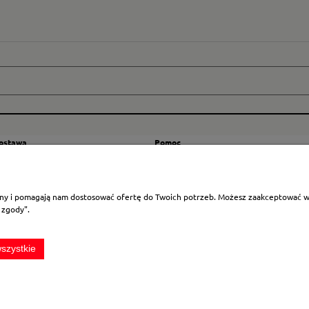
dostawa
Pomoc
zty wysyłki
Regulamin
ranicę
Mapa strony
rony i pomagają nam dostosować ofertę do Twoich potrzeb. Możesz zaakceptować wyk
Polityka cookies
 zgody".
Ustawienia plików cookies
Odstąpienie od umowy
szystkie