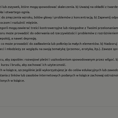
i lub zszywek, które mogą spowodować skaleczenia. b) Uważaj na okładki z twarde
ła i otwartego ognia.
ć do zmęczenia wzroku, bólów głowy i problemów z koncentracją. b) Zapewnij odp
oczom i rozluźnić mięśnie.
ategorii mogą zawierać treści kontrowersyjne lub niezgodne z Twoimi przekonaniami
roru może prowadzić do oderwania od rzeczywistości i problemów z rozróżnieniem f
epokój, a nawet depresję.
t, co może prowadzić do zadławienia lub połknięcia małych elementów. b) Nadzoruj dz
eci i młodzieży ze względu na swoją tematykę (przemoc, erotyka, itp.). Zawsze sp
scu, aby zapobiec rozwojowi pleśni i uszkodzeniom spowodowanym przez wilgoć. b
z kurzu i brudu, aby zachować ich użyteczność.
ych w książce, szczególnie jeśli wykorzystujesz je do celów edukacyjnych lub zawo
ystania z linków lub zasobów internetowych podanych w książce zachowaj ostrożność
nionych w książce.