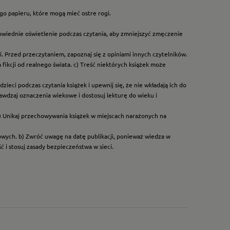
go papieru, które mogą mieć ostre rogi.
owiednie oświetlenie podczas czytania, aby zmniejszyć zmęczenie
. Przed przeczytaniem, zapoznaj się z opiniami innych czytelników.
ikcji od realnego świata. c) Treść niektórych książek może
ieci podczas czytania książek i upewnij się, że nie wkładają ich do
rawdzaj oznaczenia wiekowe i dostosuj lekturę do wieku i
) Unikaj przechowywania książek w miejscach narażonych na
dowych. b) Zwróć uwagę na datę publikacji, ponieważ wiedza w
 i stosuj zasady bezpieczeństwa w sieci.