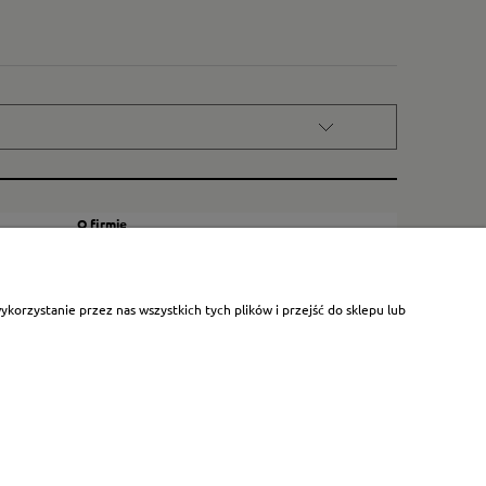
O firmie
Kontakt
Certyfikat dla małych księgarni
orzystanie przez nas wszystkich tych plików i przejść do sklepu lub
Blog
O nas