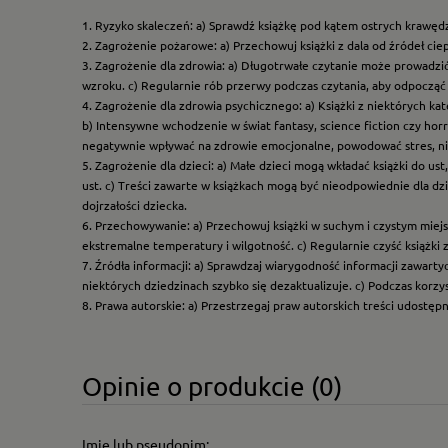
1. Ryzyko skaleczeń: a) Sprawdź książkę pod kątem ostrych krawędz
2. Zagrożenie pożarowe: a) Przechowuj książki z dala od źródeł ciep
3. Zagrożenie dla zdrowia: a) Długotrwałe czytanie może prowadzi
wzroku. c) Regularnie rób przerwy podczas czytania, aby odpocząć 
4. Zagrożenie dla zdrowia psychicznego: a) Książki z niektórych k
b) Intensywne wchodzenie w świat fantasy, science fiction czy hor
negatywnie wpływać na zdrowie emocjonalne, powodować stres, ni
5. Zagrożenie dla dzieci: a) Małe dzieci mogą wkładać książki do us
ust. c) Treści zawarte w książkach mogą być nieodpowiednie dla dzi
dojrzałości dziecka.
6. Przechowywanie: a) Przechowuj książki w suchym i czystym miej
ekstremalne temperatury i wilgotność. c) Regularnie czyść książki 
7. Źródła informacji: a) Sprawdzaj wiarygodność informacji zawart
niektórych dziedzinach szybko się dezaktualizuje. c) Podczas korz
8. Prawa autorskie: a) Przestrzegaj praw autorskich treści udostęp
Opinie o produkcie (0)
Imię lub pseudonim: