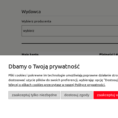
Wydawca
Wybierz producenta
Moje konto
Płatności i 
Twoje zamówienia
Sposoby i kos
Dbamy o Twoją prywatność
Ustawienia konta
Wysyłka za G
Pliki cookies i pokrewne im technologie umożliwiają poprawne działanie st
Przechowalnia
Płatność
dostosować użycie plików do swoich preferencji, wybierając opcję "Dostosuj
Więcej o plikach cookies przeczytasz w naszej Polityce prywatności.
zaakceptuj tylko niezbędne
dostosuj zgody
zaakceptuj w