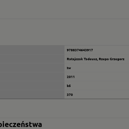
9788374643917
Ratajczak Tadeusz, Rzepa Grzegorz
tw
2011
b5
370
zpieczeństwa