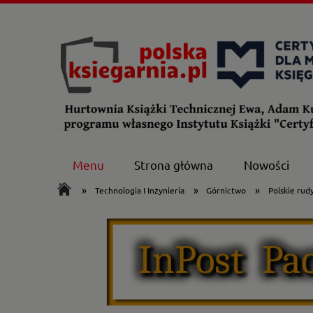
Menu
Strona główna
Nowości
»
»
»
Technologia I Inżynieria
Górnictwo
Polskie rud